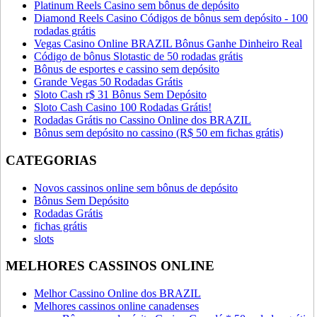
Platinum Reels Casino sem bônus de depósito
Diamond Reels Casino Códigos de bônus sem depósito - 100
rodadas grátis
Vegas Casino Online BRAZIL Bônus Ganhe Dinheiro Real
Código de bônus Slotastic de 50 rodadas grátis
Bônus de esportes e cassino sem depósito
Grande Vegas 50 Rodadas Grátis
Sloto Cash r$ 31 Bônus Sem Depósito
Sloto Cash Casino 100 Rodadas Grátis!
Rodadas Grátis no Cassino Online dos BRAZIL
Bônus sem depósito no cassino (R$ 50 em fichas grátis)
CATEGORIAS
Novos cassinos online sem bônus de depósito
Bônus Sem Depósito
Rodadas Grátis
fichas grátis
slots
MELHORES CASSINOS ONLINE
Melhor Cassino Online dos BRAZIL
Melhores cassinos online canadenses