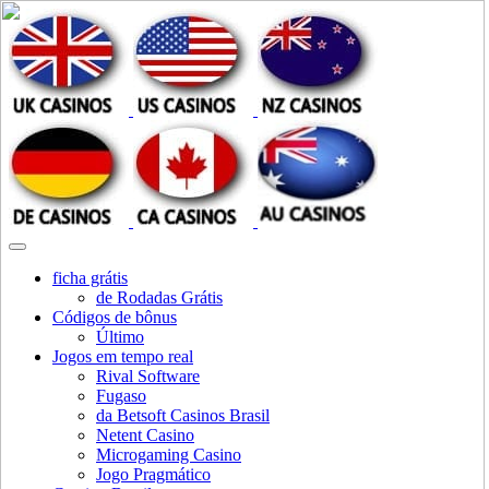
ficha grátis
de Rodadas Grátis
Códigos de bônus
Último
Jogos em tempo real
Rival Software
Fugaso
da Betsoft Casinos Brasil
Netent Casino
Microgaming Casino
Jogo Pragmático