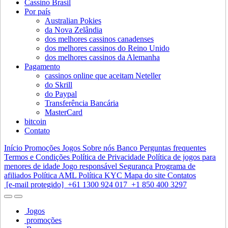
Cassino Brasil
Por país
Australian Pokies
da Nova Zelândia
dos melhores cassinos canadenses
dos melhores cassinos do Reino Unido
dos melhores cassinos da Alemanha
Pagamento
cassinos online que aceitam Neteller
do Skrill
do Paypal
Transferência Bancária
MasterCard
bitcoin
Contato
Início
Promoções
Jogos
Sobre nós
Banco
Perguntas frequentes
Termos e Condições
Política de Privacidade
Política de jogos para
Criar conta
menores de idade
Jogo responsável
Segurança
Programa de
Perguntas frequentes
afiliados
Política AML
Política KYC
Mapa do site
Contatos
Sobre nós
[e-mail protegido]
+61 1300 924 017
+1 850 400 3297
Termos e Condições
Segurança
Programa de afiliados
Jogos
Contate-nos
promoções
Bate Papo