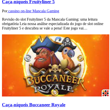
Caça-níqueis Fruityliner 5
Por
cassino on-line
Mancala Gaming
Revisão do slot Fruityliner 5 da Mancala Gaming: uma leitura
obrigatória Leia nossa análise especializada do jogo de slot online
Fruityliner 5 e descubra se vale a pena! Este jogo vai…
Caça-níqueis Buccaneer Royale