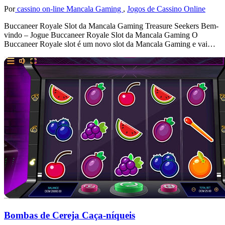
Por
cassino on-line
Mancala Gaming
,
Jogos de Cassino Online
Buccaneer Royale Slot da Mancala Gaming Treasure Seekers Bem-
vindo – Jogue Buccaneer Royale Slot da Mancala Gaming O
Buccaneer Royale slot é um novo slot da Mancala Gaming e vai…
Bombas de Cereja Caça-níqueis