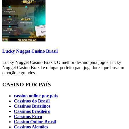
Lucky Nugget Casino Brasil
Lucky Nugget Casino Brazil: O melhor destino para jogos Lucky
Nugget Casino Brazil é o lugar perfeito para jogadores que buscam
emoção e grandes…
CASINO POR PAÍS
cassino online por país
Cassinos do Brasil
Cassinos Brazilnos
Cassinos brasileiro
Cassinos Euro
Cassino Online Brasil
Cassinos Alemães