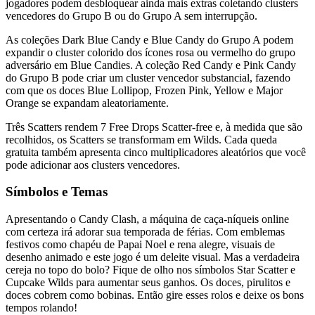
jogadores podem desbloquear ainda mais extras coletando clusters
vencedores do Grupo B ou do Grupo A sem interrupção.
As coleções Dark Blue Candy e Blue Candy do Grupo A podem
expandir o cluster colorido dos ícones rosa ou vermelho do grupo
adversário em Blue Candies. A coleção Red Candy e Pink Candy
do Grupo B pode criar um cluster vencedor substancial, fazendo
com que os doces Blue Lollipop, Frozen Pink, Yellow e Major
Orange se expandam aleatoriamente.
Três Scatters rendem 7 Free Drops Scatter-free e, à medida que são
recolhidos, os Scatters se transformam em Wilds. Cada queda
gratuita também apresenta cinco multiplicadores aleatórios que você
pode adicionar aos clusters vencedores.
Símbolos e Temas
Apresentando o Candy Clash, a máquina de caça-níqueis online
com certeza irá adorar sua temporada de férias. Com emblemas
festivos como chapéu de Papai Noel e rena alegre, visuais de
desenho animado e este jogo é um deleite visual. Mas a verdadeira
cereja no topo do bolo? Fique de olho nos símbolos Star Scatter e
Cupcake Wilds para aumentar seus ganhos. Os doces, pirulitos e
doces cobrem como bobinas. Então gire esses rolos e deixe os bons
tempos rolando!