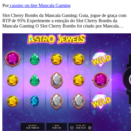
Por
cassino on-line
Mancala Gaming
Slot Cherry Bombs da Mancala Gaming: Guia, jogue de graça com
RTP de 95% Experimente a emoção do Slot Cherry Bombs da
Mancala Gaming O Slot Cherry Bombs foi criado por Mancala…