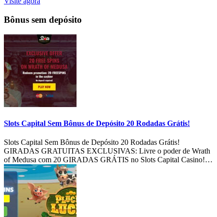
Visite agora
Bônus sem depósito
Slots Capital Sem Bônus de Depósito 20 Rodadas Grátis!
Slots Capital Sem Bônus de Depósito 20 Rodadas Grátis!
GIRADAS GRATUITAS EXCLUSIVAS: Livre o poder de Wrath
of Medusa com 20 GIRADAS GRÁTIS no Slots Capital Casino!…