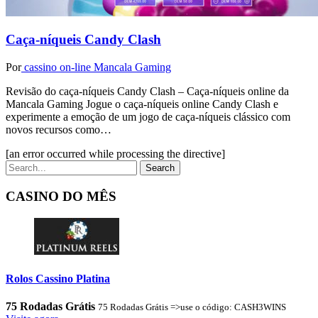
Caça-níqueis Candy Clash
Por
cassino on-line
Mancala Gaming
Revisão do caça-níqueis Candy Clash – Caça-níqueis online da
Mancala Gaming Jogue o caça-níqueis online Candy Clash e
experimente a emoção de um jogo de caça-níqueis clássico com
novos recursos como…
[an error occurred while processing the directive]
CASINO DO MÊS
Rolos Cassino Platina
75 Rodadas Grátis
75 Rodadas Grátis =>use o código: CASH3WINS