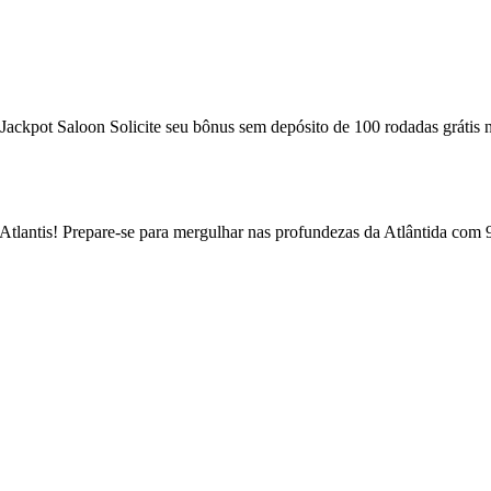
Jackpot Saloon Solicite seu bônus sem depósito de 100 rodadas gráti
Atlantis! Prepare-se para mergulhar nas profundezas da Atlântida com 