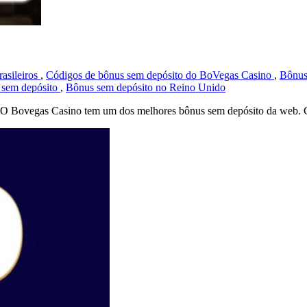
rasileiros
,
Códigos de bônus sem depósito do BoVegas Casino
,
Bônus
 sem depósito
,
Bônus sem depósito no Reino Unido
 O Bovegas Casino tem um dos melhores bônus sem depósito da web. Ga