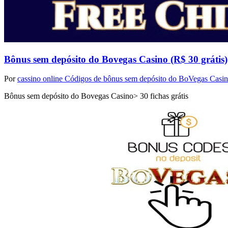
Bônus sem depósito do Bovegas Casino (R$ 30 grátis)
Por
cassino online
Códigos de bônus sem depósito do BoVegas Casi
Bônus sem depósito do Bovegas Casino> 30 fichas grátis