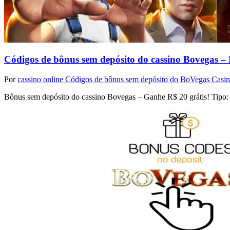
Códigos de bônus sem depósito do cassino Bovegas – R
Por
cassino online
Códigos de bônus sem depósito do BoVegas Casi
Bônus sem depósito do cassino Bovegas – Ganhe R$ 20 grátis! Tip