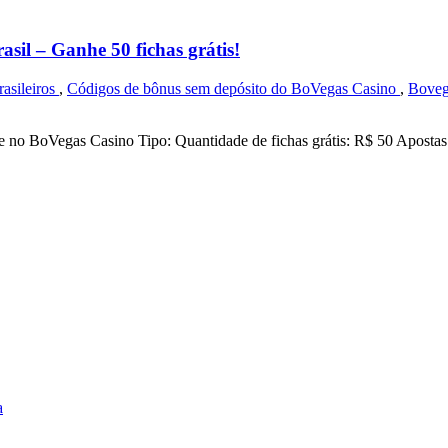
sil – Ganhe 50 fichas grátis!
rasileiros
,
Códigos de bônus sem depósito do BoVegas Casino
,
Bove
o BoVegas Casino Tipo: Quantidade de fichas grátis: R$ 50 Apostas
a