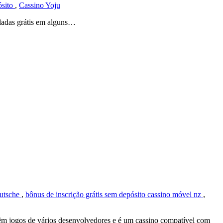
ósito
,
Cassino Yoju
dadas grátis em alguns…
eutsche
,
bônus de inscrição grátis sem depósito cassino móvel nz
,
êm jogos de vários desenvolvedores e é um cassino compatível com