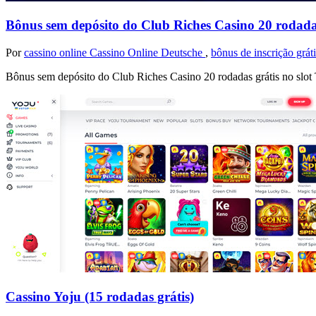
Bônus sem depósito do Club Riches Casino 20 rodada
Por
cassino online
Cassino Online Deutsche
,
bônus de inscrição grá
Bônus sem depósito do Club Riches Casino 20 rodadas grátis no slo
Cassino Yoju (15 rodadas grátis)