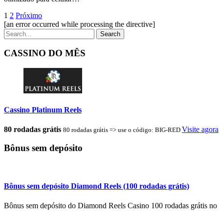
1
2
Próximo
[an error occurred while processing the directive]
CASSINO DO MÊS
Cassino Platinum Reels
80 rodadas grátis
Visite agora
80 rodadas grátis => use o código: BIG-RED
Bônus sem depósito
Bônus sem depósito Diamond Reels (100 rodadas grátis)
Bônus sem depósito do Diamond Reels Casino 100 rodadas grátis no 