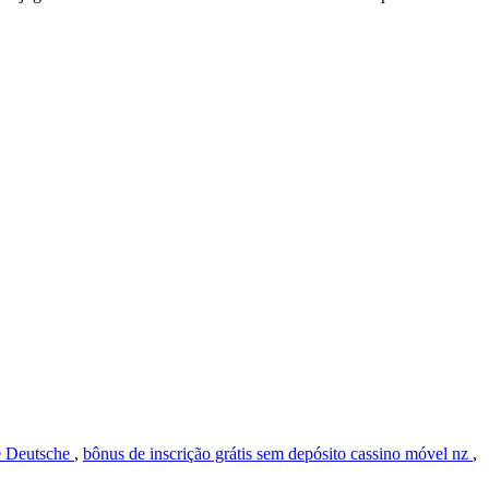
e Deutsche
,
bônus de inscrição grátis sem depósito cassino móvel nz
,