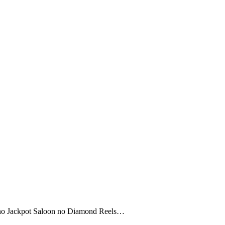
s no Jackpot Saloon no Diamond Reels…