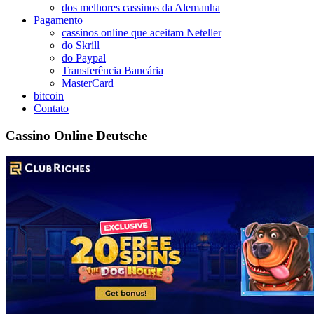
dos melhores cassinos da Alemanha
Pagamento
cassinos online que aceitam Neteller
do Skrill
do Paypal
Transferência Bancária
MasterCard
bitcoin
Contato
Cassino Online Deutsche