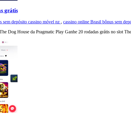
s grátis
tis sem depósito cassino móvel nz
,
cassino online Brasil bônus sem dep
t The Dog House da Pragmatic Play Ganhe 20 rodadas grátis no slot 