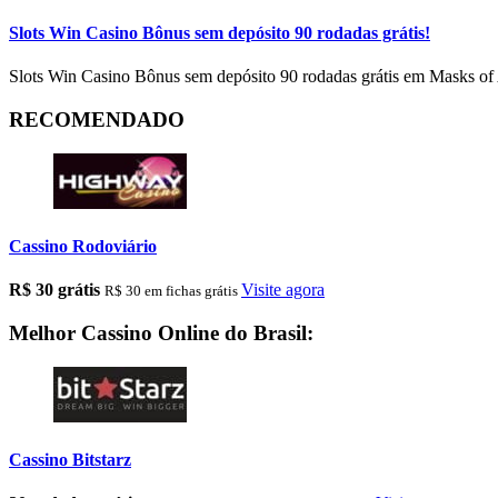
Slots Win Casino Bônus sem depósito 90 rodadas grátis!
Slots Win Casino Bônus sem depósito 90 rodadas grátis em Masks of 
RECOMENDADO
Cassino Rodoviário
R$ 30 grátis
Visite agora
R$ 30 em fichas grátis
Melhor Cassino Online do Brasil:
Cassino Bitstarz