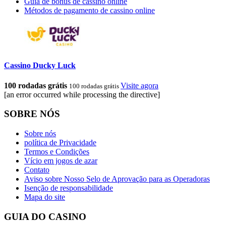
Guia de bônus de cassino online
Métodos de pagamento de cassino online
Cassino Ducky Luck
100 rodadas grátis
Visite agora
100 rodadas grátis
[an error occurred while processing the directive]
SOBRE NÓS
Sobre nós
política de Privacidade
Termos e Condições
Vício em jogos de azar
Contato
Aviso sobre Nosso Selo de Aprovação para as Operadoras
Isenção de responsabilidade
Mapa do site
GUIA DO CASINO