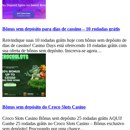
Bônus sem depósito para dias de cassino – 10 rodadas grátis
Reivindique suas 10 rodadas grátis hoje com bônus sem depósito de
dias de cassino! Casino Days está oferecendo 10 rodadas grátis com
sua oferta de bônus sem depósito. Inscreva-se agora…
Bônus sem depósito do Croco Slots Casino
Croco Slots Casino Bônus sem depósito 25 rodadas grátis AQUI!
Ganhe 25 rodadas grátis no Croco Slots Casino – Bônus exclusivo
sem depósito! Procurando por uma chance…