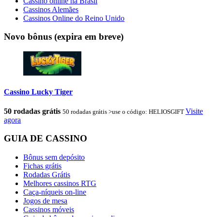
Cassino online na Brasil
Cassinos Alemães
Cassinos Online do Reino Unido
Novo bônus (expira em breve)
Cassino Lucky Tiger
50 rodadas grátis
Visite
50 rodadas grátis >use o código: HELIOSGIFT
agora
GUIA DE CASSINO
Bônus sem depósito
Fichas grátis
Rodadas Grátis
Melhores cassinos RTG
Caça-níqueis on-line
Jogos de mesa
Cassinos móveis