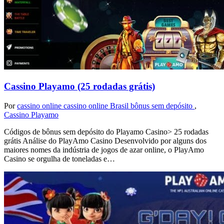
Cassino Playamo (25 rodadas grátis)
Por
cassino online
cassino online Brasil bônus sem depósito
,
Cassino Playamo
Códigos de bônus sem depósito do Playamo Casino> 25 rodadas
grátis Análise do PlayAmo Casino Desenvolvido por alguns dos
maiores nomes da indústria de jogos de azar online, o PlayAmo
Casino se orgulha de toneladas e…