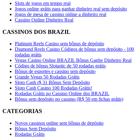
Slots de jogos em tempo real
Jogos online grátis para ganhar dinheiro real sem depósito
Jogos de mesa de cassino online a dinheiro real
Cassino Online Dinheiro Real
CASSINOS DOS BRAZIL
Platinum Reels Casino sem bônus de depósito
Diamond Reels Casino Códigos de bônus sem depósito - 100
rodadas grátis
Vegas Casino Online BRAZIL Bônus Ganhe Dinheiro Real
Código de bônus Slotastic de 50 rodadas grátis
Bônus de esportes e cassino sem depósito
Grande Vegas 50 Rodadas Grátis
Sloto Cash r$ 31 Bônus Sem Depósito
Sloto Cash Casino 100 Rodadas Grátis!
Rodadas Grátis no Cassino Online dos BRAZIL
Bônus sem depósito no cassino (R$ 50 em fichas grátis)
CATEGORIAS
Novos cassinos online sem bônus de depósito
Bônus Sem Depósito
Rodadas Grátis