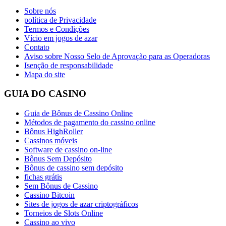
Sobre nós
política de Privacidade
Termos e Condições
Vício em jogos de azar
Contato
Aviso sobre Nosso Selo de Aprovação para as Operadoras
Isenção de responsabilidade
Mapa do site
GUIA DO CASINO
Guia de Bônus de Cassino Online
Métodos de pagamento do cassino online
Bônus HighRoller
Cassinos móveis
Software de cassino on-line
Bônus Sem Depósito
Bônus de cassino sem depósito
fichas grátis
Sem Bônus de Cassino
Cassino Bitcoin
Sites de jogos de azar criptográficos
Torneios de Slots Online
Cassino ao vivo