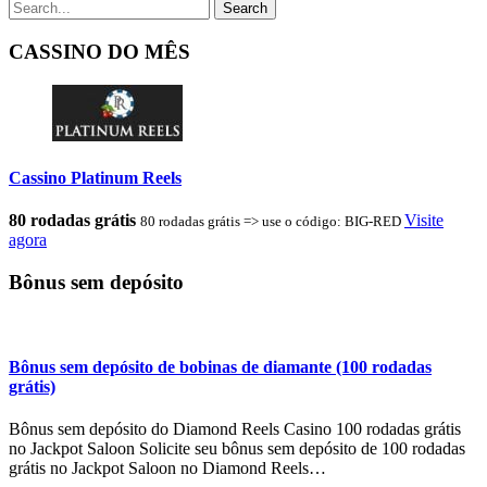
CASSINO DO MÊS
Cassino Platinum Reels
80 rodadas grátis
Visite
80 rodadas grátis => use o código: BIG-RED
agora
Bônus sem depósito
Bônus sem depósito de bobinas de diamante (100 rodadas
grátis)
Bônus sem depósito do Diamond Reels Casino 100 rodadas grátis
no Jackpot Saloon Solicite seu bônus sem depósito de 100 rodadas
grátis no Jackpot Saloon no Diamond Reels…