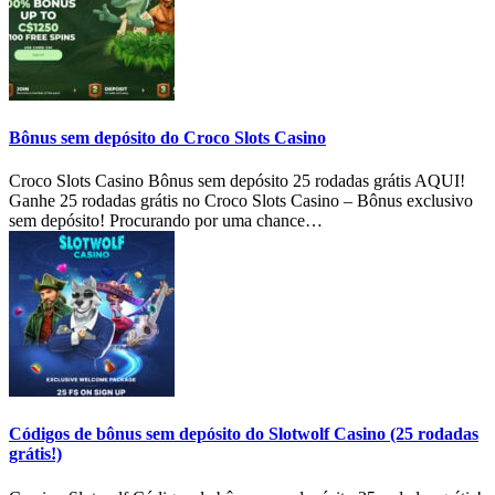
Bônus sem depósito do Croco Slots Casino
Croco Slots Casino Bônus sem depósito 25 rodadas grátis AQUI!
Ganhe 25 rodadas grátis no Croco Slots Casino – Bônus exclusivo
sem depósito! Procurando por uma chance…
Códigos de bônus sem depósito do Slotwolf Casino (25 rodadas
grátis!)