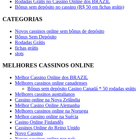
Rodadas Grátis no Cassino Online dos BRAZIL
Bônus sem depósito no cassino (R$ 50 em fichas grátis)
CATEGORIAS
Novos cassinos online sem bônus de depósito
Bônus Sem Depósito
Rodadas Grátis
fichas grátis
slots
MELHORES CASSINOS ONLINE
Melhor Cassino Online dos BRAZIL
Melhores cassinos online canadenses
Bônus sem depósito Casino Canadá * 50 rodadas grátis
Melhores cassinos australianos
Cassino online na Nova Zelândia
Melhor Casino Online Alemanha
Melhores cassinos online na Noruega
Melhor cassino online na Suécia
Casino Online Finlandês
Cassinos Online do Reino Unido
Novo Cassino
Novos cassinos online por país