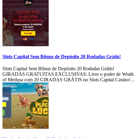
Slots Capital Sem Bônus de Depósito 20 Rodadas Grátis!
Slots Capital Sem Bônus de Depósito 20 Rodadas Grátis!
GIRADAS GRATUITAS EXCLUSIVAS: Livre o poder de Wrath
of Medusa com 20 GIRADAS GRÁTIS no Slots Capital Casino!…