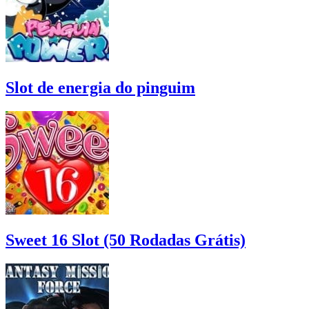
Slot de energia do pinguim
Sweet 16 Slot (50 Rodadas Grátis)