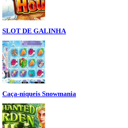
SLOT DE GALINHA
Caça-níqueis Snowmania