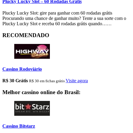
Plucky Lucky Slot – 60 Rodadas Grátis
Plucky Lucky Slot: gire para ganhar com 60 rodadas grátis
Procurando uma chance de ganhar muito? Tente a sua sorte com o
Plucky Lucky Slot e receba 60 rodadas grátis quando……
RECOMENDADO
Cassino Rodoviário
R$ 30 Grátis
Visite agora
R$ 30 em fichas grátis
Melhor cassino online do Brasil:
Cassino Bitstarz