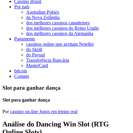
Cassino Brasil
Por país
Australian Pokies
da Nova Zelândia
dos melhores cassinos canadenses
dos melhores cassinos do Reino Unido
dos melhores cassinos da Alemanha
Pagamento
cassinos online que aceitam Neteller
do Skrill
do Paypal
Transferência Bancária
MasterCard
bitcoin
Contato
Slot para ganhar dança
Slot para ganhar dança
Por
cassino on-line
Jogos em tempo real
Análise do Dancing Win Slot (RTG
Online Slots)