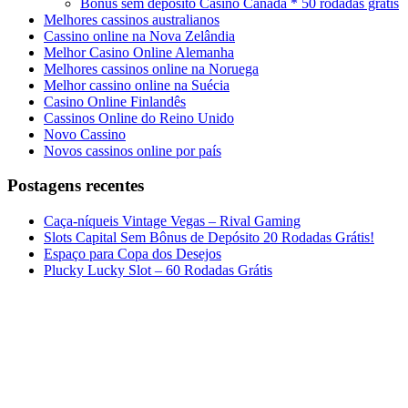
Bônus sem depósito Casino Canadá * 50 rodadas grátis
Melhores cassinos australianos
Cassino online na Nova Zelândia
Melhor Casino Online Alemanha
Melhores cassinos online na Noruega
Melhor cassino online na Suécia
Casino Online Finlandês
Cassinos Online do Reino Unido
Novo Cassino
Novos cassinos online por país
Postagens recentes
Caça-níqueis Vintage Vegas – Rival Gaming
Slots Capital Sem Bônus de Depósito 20 Rodadas Grátis!
Espaço para Copa dos Desejos
Plucky Lucky Slot – 60 Rodadas Grátis