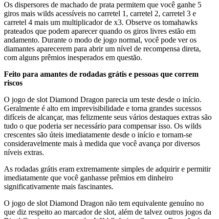
Os dispersores de machado de prata permitem que você ganhe 5
giros mais wilds acessíveis no carretel 1, carretel 2, carretel 3 e
carretel 4 mais um multiplicador de x3. Observe os tomahawks
prateados que podem aparecer quando os giros livres estão em
andamento. Durante o modo de jogo normal, você pode ver os
diamantes aparecerem para abrir um nível de recompensa direta,
com alguns prêmios inesperados em questão.
Feito para amantes de rodadas grátis e pessoas que correm
riscos
O jogo de slot Diamond Dragon parecia um teste desde o início.
Geralmente é alto em imprevisibilidade e torna grandes sucessos
difíceis de alcançar, mas felizmente seus vários destaques extras são
tudo o que poderia ser necessário para compensar isso. Os wilds
crescentes são úteis imediatamente desde o início e tornam-se
consideravelmente mais à medida que você avança por diversos
níveis extras.
As rodadas grátis eram extremamente simples de adquirir e permitir
imediatamente que você ganhasse prêmios em dinheiro
significativamente mais fascinantes.
O jogo de slot Diamond Dragon não tem equivalente genuíno no
que diz respeito ao marcador de slot, além de talvez outros jogos da