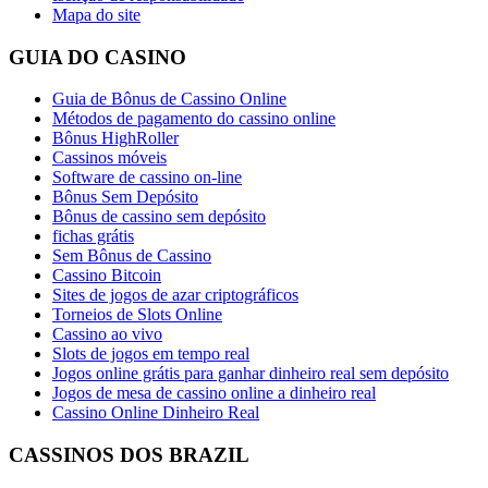
Mapa do site
GUIA DO CASINO
Guia de Bônus de Cassino Online
Métodos de pagamento do cassino online
Bônus HighRoller
Cassinos móveis
Software de cassino on-line
Bônus Sem Depósito
Bônus de cassino sem depósito
fichas grátis
Sem Bônus de Cassino
Cassino Bitcoin
Sites de jogos de azar criptográficos
Torneios de Slots Online
Cassino ao vivo
Slots de jogos em tempo real
Jogos online grátis para ganhar dinheiro real sem depósito
Jogos de mesa de cassino online a dinheiro real
Cassino Online Dinheiro Real
CASSINOS DOS BRAZIL