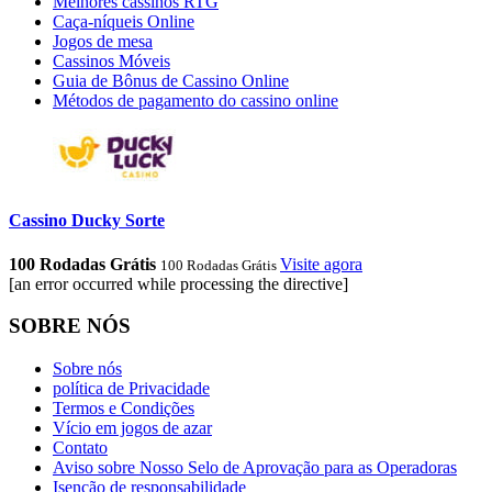
Melhores cassinos RTG
Caça-níqueis Online
Jogos de mesa
Cassinos Móveis
Guia de Bônus de Cassino Online
Métodos de pagamento do cassino online
Cassino Ducky Sorte
100 Rodadas Grátis
Visite agora
100 Rodadas Grátis
[an error occurred while processing the directive]
SOBRE NÓS
Sobre nós
política de Privacidade
Termos e Condições
Vício em jogos de azar
Contato
Aviso sobre Nosso Selo de Aprovação para as Operadoras
Isenção de responsabilidade