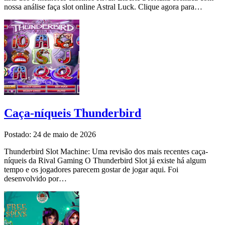
nossa análise faça slot online Astral Luck. Clique agora para…
Caça-níqueis Thunderbird
Postado: 24 de maio de 2026
Thunderbird Slot Machine: Uma revisão dos mais recentes caça-
níqueis da Rival Gaming O Thunderbird Slot já existe há algum
tempo e os jogadores parecem gostar de jogar aqui. Foi
desenvolvido por…