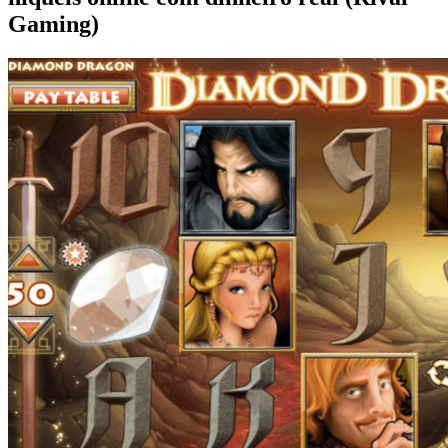
Gaming)