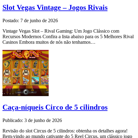
Slot Vegas Vintage – Jogos Rivais
Postado: 7 de junho de 2026
Vintage Vegas Slot – Rival Gaming: Um Jogo Clássico com
Recursos Modernos Confira a lista abaixo para os 5 Melhores Rival
Casinos Embora muitos de nós não tenhamos…
Caça-níqueis Circo de 5 cilindros
Publicado: 3 de junho de 2026
Revisão do slot Circus de 5 cilindros: obtenha os detalhes agora!
Bem-vindo ao mundo cativante do 5 Reel Circus, um clássico jogo