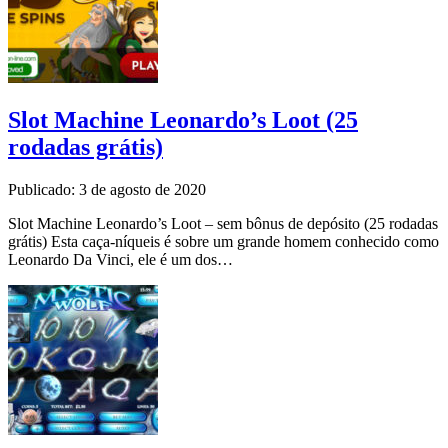
Slot Machine Leonardo’s Loot (25
rodadas grátis)
Publicado: 3 de agosto de 2020
Slot Machine Leonardo’s Loot – sem bônus de depósito (25 rodadas
grátis) Esta caça-níqueis é sobre um grande homem conhecido como
Leonardo Da Vinci, ele é um dos…