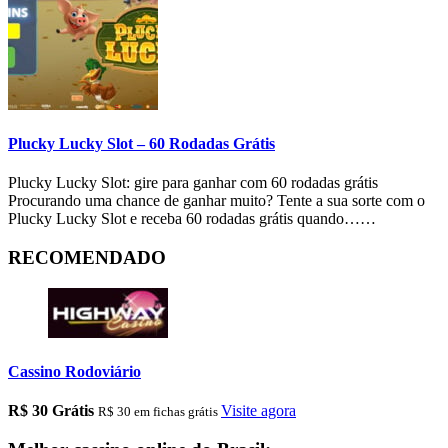
Plucky Lucky Slot – 60 Rodadas Grátis
Plucky Lucky Slot: gire para ganhar com 60 rodadas grátis
Procurando uma chance de ganhar muito? Tente a sua sorte com o
Plucky Lucky Slot e receba 60 rodadas grátis quando……
RECOMENDADO
Cassino Rodoviário
R$ 30 Grátis
Visite agora
R$ 30 em fichas grátis