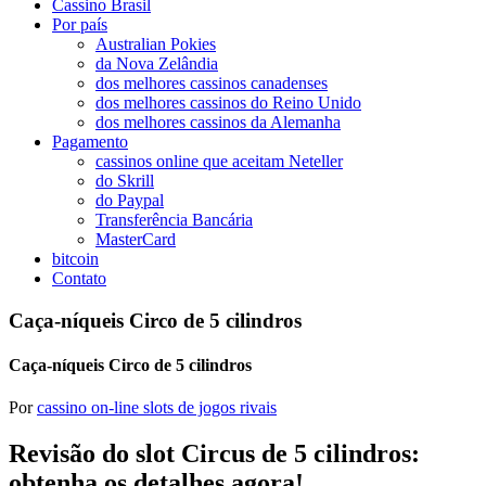
Cassino Brasil
Por país
Australian Pokies
da Nova Zelândia
dos melhores cassinos canadenses
dos melhores cassinos do Reino Unido
dos melhores cassinos da Alemanha
Pagamento
cassinos online que aceitam Neteller
do Skrill
do Paypal
Transferência Bancária
MasterCard
bitcoin
Contato
Caça-níqueis Circo de 5 cilindros
Caça-níqueis Circo de 5 cilindros
Por
cassino on-line
slots de jogos rivais
Revisão do slot Circus de 5 cilindros:
obtenha os detalhes agora!