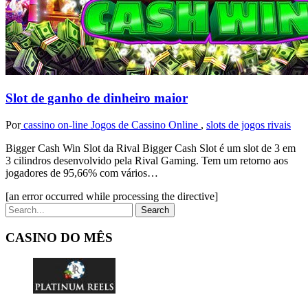
Slot de ganho de dinheiro maior
Por
cassino on-line
Jogos de Cassino Online
,
slots de jogos rivais
Bigger Cash Win Slot da Rival Bigger Cash Slot é um slot de 3 em
3 cilindros desenvolvido pela Rival Gaming. Tem um retorno aos
jogadores de 95,66% com vários…
[an error occurred while processing the directive]
CASINO DO MÊS