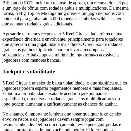
Brilliant da EGT inclui um recurso de aposta, um recurso de jackpot
e um jogo de bônus com rodadas grátis e multiplicadores. Da mesma
forma, o Big Top da Microgaming oferece um jogo de bônus com
potencial para ganhar até 5.000 moedas e símbolos wild e scatter
que acionam rodadas grátis adicionais.
Apesar de ter menos recursos, o 5 Reel Circus ainda oferece uma
experiência divertida e envolvente, principalmente para jogadores
que apreciam uma jogabilidade mais direta. O recurso de rodadas
grátis e os ganhos triplicados podem levar a recompensas
substanciais. A baixa aposta mínima do jogo torna-o acessível a
jogadores com menores bancas.
Jackpot e volatilidade
5 Reel Circus é um slot de baixa volatilidade, o que significa que os
jogadores podem esperar pagamentos menores e mais frequentes.
Embora a probabilidade exata de acertar o jackpot não seja
especificada, o recurso de rodadas grátis e os multiplicadores do
jogo podem aumentar significativamente as chances de ganhar.
No entanto, é importante lembrar que jogar qualquer jogo de slot
envolve riscos e os jogadores devem sempre jogar com
responsabilidade. Defina um orçamento, evite perseguir perdas e
nunca apostar mais do que você pode perder. O jogo pode ser