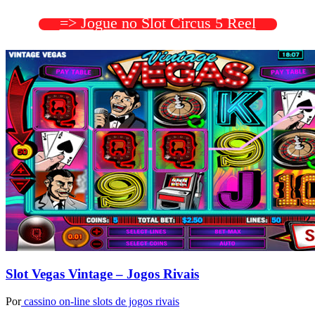
=> Jogue no Slot Circus 5 Reel
Slot Vegas Vintage – Jogos Rivais
Por
cassino on-line
slots de jogos rivais