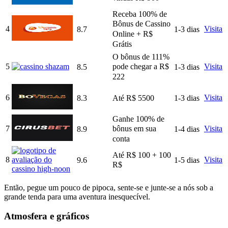
Receba 100% de
Bônus de Cassino
4
Visita
8.7
1-3 dias
Online + R$
Grátis
O bônus de 111%
5
Visita
pode chegar a R$
8.5
1-3 dias
222
6
Visita
8.3
Até R$ 5500
1-3 dias
Ganhe 100% de
7
Visita
bônus em sua
8.9
1-4 dias
conta
Até R$ 100 + 100
8
Visita
9.6
1-5 dias
R$
Então, pegue um pouco de pipoca, sente-se e junte-se a nós sob a
grande tenda para uma aventura inesquecível.
Atmosfera e gráficos