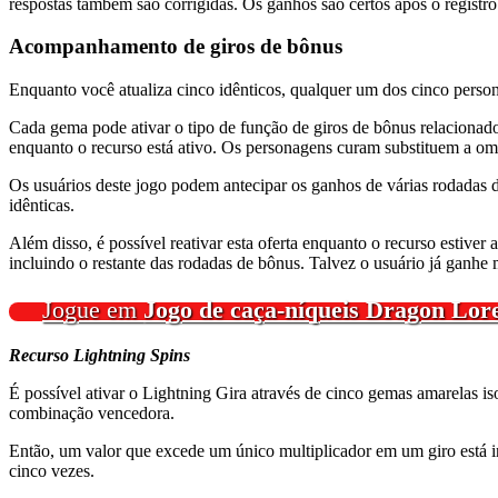
respostas também são corrigidas. Os ganhos são certos após o registro 
Acompanhamento de giros de bônus
Enquanto você atualiza cinco idênticos, qualquer um dos cinco perso
Cada gema pode ativar o tipo de função de giros de bônus relacionad
enquanto o recurso está ativo. Os personagens curam substituem a o
Os usuários deste jogo podem antecipar os ganhos de várias rodadas d
idênticas.
Além disso, é possível reativar esta oferta enquanto o recurso estiver 
incluindo o restante das rodadas de bônus. Talvez o usuário já ganhe
Jogue em
Jogo de caça-níqueis Dragon Lor
Recurso Lightning Spins
É possível ativar o Lightning Gira através de cinco gemas amarelas 
combinação vencedora.
Então, um valor que excede um único multiplicador em um giro está 
cinco vezes.