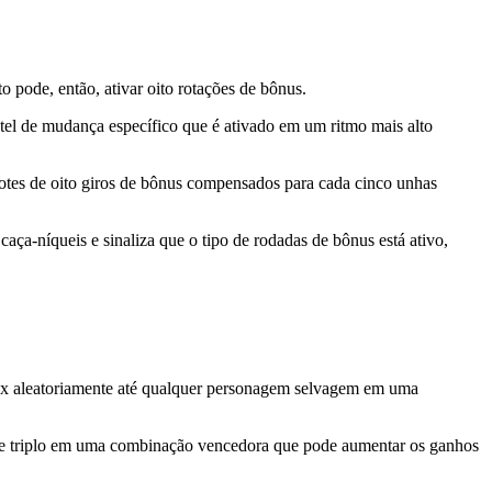
pode, então, ativar oito rotações de bônus.
tel de mudança específico que é ativado em um ritmo mais alto
tes de oito giros de bônus compensados ​​para cada cinco unhas
 caça-níqueis e sinaliza que o tipo de rodadas de bônus está ativo,
e 5x aleatoriamente até qualquer personagem selvagem em uma
lo e triplo em uma combinação vencedora que pode aumentar os ganhos