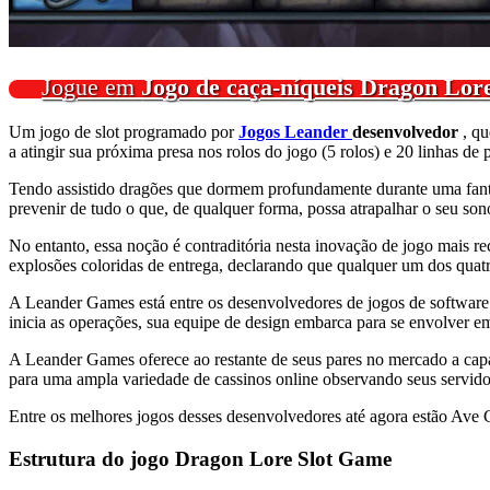
Jogue em
Jogo de caça-níqueis Dragon Lor
Um jogo de slot programado por
Jogos Leander
desenvolvedor
, q
a atingir sua próxima presa nos rolos do jogo (5 rolos) e 20 linhas d
Tendo assistido dragões que dormem profundamente durante uma fantas
prevenir de tudo o que, de qualquer forma, possa atrapalhar o seu son
No entanto, essa noção é contraditória nesta inovação de jogo mais r
explosões coloridas de entrega, declarando que qualquer um dos quat
A Leander Games está entre os desenvolvedores de jogos de softwar
inicia as operações, sua equipe de design embarca para se envolver em 
A Leander Games oferece ao restante de seus pares no mercado a capa
para uma ampla variedade de cassinos online observando seus servi
Entre os melhores jogos desses desenvolvedores até agora estão Ave Ca
Estrutura do jogo Dragon Lore Slot Game