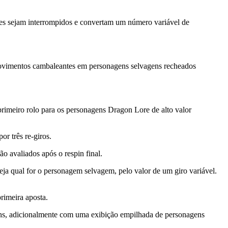
ntes sejam interrompidos e convertam um número variável de
 movimentos cambaleantes em personagens selvagens recheados
primeiro rolo para os personagens Dragon Lore de alto valor
or três re-giros.
 avaliados após o respin final.
eja qual for o personagem selvagem, pelo valor de um giro variável.
rimeira aposta.
ins, adicionalmente com uma exibição empilhada de personagens