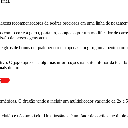
final.
nagens recompensadores de pedras preciosas em uma linha de pagamento 
os com o cor e a gema, portanto, composto por um modificador de carre
missão de personagens gem.
e giros de bônus de qualquer cor em apenas um giro, juntamente com lo
ativo. O jogo apresenta algumas informações na parte inferior da tela do
 mais de um.
e
isométricas. O dragão tende a incluir um multiplicador variando de 2x 
incluído e não ampliado. Uma instância é um fator de coeficiente dup