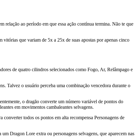
em relação ao período em que essa ação contínua termina. Não te que
m vitórias que variam de 5x a 25x de suas apostas por apenas cinco
adores de quatro cilindros selecionados como Fogo, Ar, Relâmpago e
ens. Talvez o usuário perceba uma combinação vencedora durante o
üentemente, o dragão converte um número variável de pontos do
aleantes em movimentos cambaleantes selvagens.
ara converter todos os pontos em alta recompensa Personagens de
 Para um Dragon Lore extra ou personagens selvagens, que aparecem nas