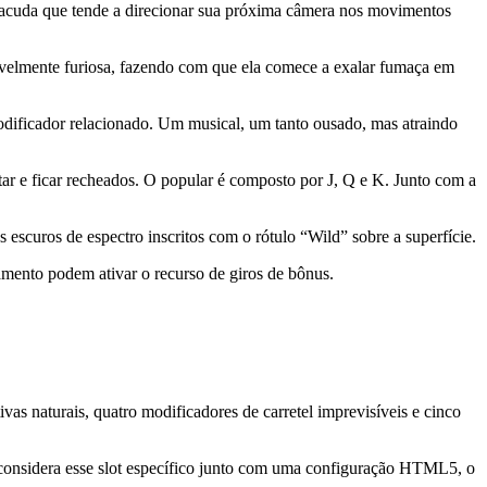
racuda que tende a direcionar sua próxima câmera nos movimentos
rrivelmente furiosa, fazendo com que ela comece a exalar fumaça em
modificador relacionado. Um musical, um tanto ousado, mas atraindo
 e ficar recheados. O popular é composto por J, Q e K. Junto com a
curos de espectro inscritos com o rótulo “Wild” sobre a superfície.
amento podem ativar o recurso de giros de bônus.
vas naturais, quatro modificadores de carretel imprevisíveis e cinco
considera esse slot específico junto com uma configuração HTML5, o