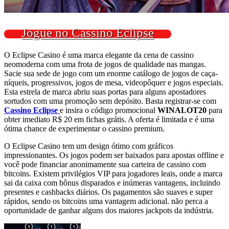
Jogue no Cassino Eclipse
O Eclipse Casino é uma marca elegante da cena de cassino
neomoderna com uma frota de jogos de qualidade nas mangas.
Sacie sua sede de jogo com um enorme catálogo de jogos de caça-
níqueis, progressivos, jogos de mesa, videopôquer e jogos especiais.
Esta estrela de marca abriu suas portas para alguns apostadores
sortudos com uma promoção sem depósito. Basta registrar-se com
Cassino Eclipse
e insira o código promocional
WINALOT20
para
obter imediato R$ 20 em fichas grátis. A oferta é limitada e é uma
ótima chance de experimentar o cassino premium.
O Eclipse Casino tem um design ótimo com gráficos
impressionantes. Os jogos podem ser baixados para apostas offline e
você pode financiar anonimamente sua carteira de cassino com
bitcoins. Existem privilégios VIP para jogadores leais, onde a marca
sai da caixa com bônus disparados e inúmeras vantagens, incluindo
presentes e cashbacks diários. Os pagamentos são suaves e super
rápidos, sendo os bitcoins uma vantagem adicional. não perca a
oportunidade de ganhar alguns dos maiores jackpots da indústria.