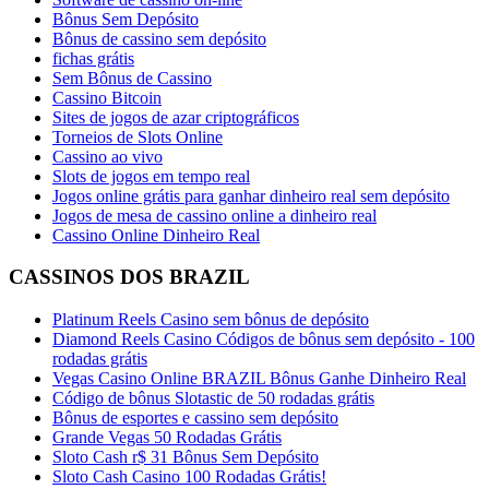
Bônus Sem Depósito
Bônus de cassino sem depósito
fichas grátis
Sem Bônus de Cassino
Cassino Bitcoin
Sites de jogos de azar criptográficos
Torneios de Slots Online
Cassino ao vivo
Slots de jogos em tempo real
Jogos online grátis para ganhar dinheiro real sem depósito
Jogos de mesa de cassino online a dinheiro real
Cassino Online Dinheiro Real
CASSINOS DOS BRAZIL
Platinum Reels Casino sem bônus de depósito
Diamond Reels Casino Códigos de bônus sem depósito - 100
rodadas grátis
Vegas Casino Online BRAZIL Bônus Ganhe Dinheiro Real
Código de bônus Slotastic de 50 rodadas grátis
Bônus de esportes e cassino sem depósito
Grande Vegas 50 Rodadas Grátis
Sloto Cash r$ 31 Bônus Sem Depósito
Sloto Cash Casino 100 Rodadas Grátis!