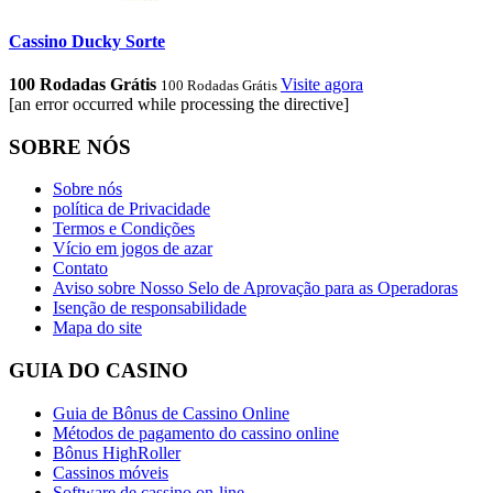
Cassino Ducky Sorte
100 Rodadas Grátis
Visite agora
100 Rodadas Grátis
[an error occurred while processing the directive]
SOBRE NÓS
Sobre nós
política de Privacidade
Termos e Condições
Vício em jogos de azar
Contato
Aviso sobre Nosso Selo de Aprovação para as Operadoras
Isenção de responsabilidade
Mapa do site
GUIA DO CASINO
Guia de Bônus de Cassino Online
Métodos de pagamento do cassino online
Bônus HighRoller
Cassinos móveis
Software de cassino on-line