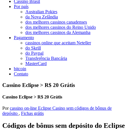
Cassino Brasil
Por país
Australian Pokies
da Nova Zelândia
dos melhores cassinos canadenses
dos melhores cassinos do Reino Unido
dos melhores cassinos da Alemanha
Pagamento
cassinos online que aceitam Neteller
do Skrill
do Paypal
Transferência Bancária
MasterCard
bitcoin
Contato
Cassino Eclipse > R$ 20 Grátis
Cassino Eclipse > R$ 20 Grátis
Por
cassino on-line
Eclipse Casino sem códigos de bônus de
depósito
,
Fichas grátis
Códigos de bônus sem depósito do Eclipse