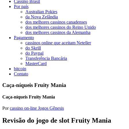
Cassino Brasil
Por país
Australian Pokies
da Nova Zelândia
dos melhores cassinos canadenses
dos melhores cassinos do Reino Unido
dos melhores cassinos da Alemanha
Pagamento
cassinos online que aceitam Neteller
do Skrill
do Paypal
Transferência Bancária
MasterCard
bitcoin
Contato
Caça-níqueis Fruity Mania
Caça-níqueis Fruity Mania
Por
cassino on-line
Jogos Gênesis
Revisão do jogo de slot Fruity Mania