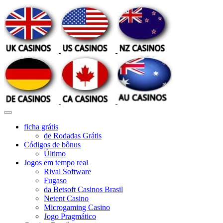
ficha grátis
de Rodadas Grátis
Códigos de bônus
Último
Jogos em tempo real
Rival Software
Fugaso
da Betsoft Casinos Brasil
Netent Casino
Microgaming Casino
Jogo Pragmático