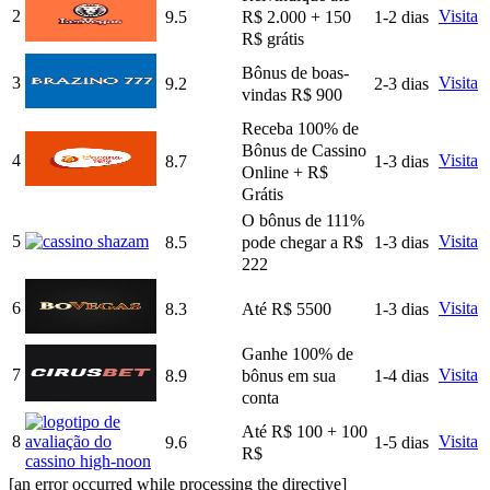
2
Visita
R$ 2.000 + 150
9.5
1-2 dias
R$ grátis
Bônus de boas-
3
Visita
9.2
2-3 dias
vindas R$ 900
Receba 100% de
Bônus de Cassino
4
Visita
8.7
1-3 dias
Online + R$
Grátis
O bônus de 111%
5
Visita
pode chegar a R$
8.5
1-3 dias
222
6
Visita
8.3
Até R$ 5500
1-3 dias
Ganhe 100% de
7
Visita
bônus em sua
8.9
1-4 dias
conta
Até R$ 100 + 100
8
Visita
9.6
1-5 dias
R$
[an error occurred while processing the directive]