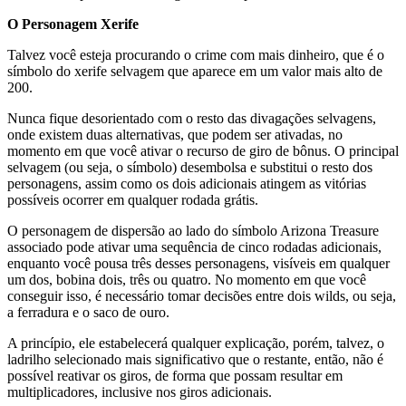
O Personagem Xerife
Talvez você esteja procurando o crime com mais dinheiro, que é o
símbolo do xerife selvagem que aparece em um valor mais alto de
200.
Nunca fique desorientado com o resto das divagações selvagens,
onde existem duas alternativas, que podem ser ativadas, no
momento em que você ativar o recurso de giro de bônus. O principal
selvagem (ou seja, o símbolo) desembolsa e substitui o resto dos
personagens, assim como os dois adicionais atingem as vitórias
possíveis ocorrer em qualquer rodada grátis.
O personagem de dispersão ao lado do símbolo Arizona Treasure
associado pode ativar uma sequência de cinco rodadas adicionais,
enquanto você pousa três desses personagens, visíveis em qualquer
um dos, bobina dois, três ou quatro. No momento em que você
conseguir isso, é necessário tomar decisões entre dois wilds, ou seja,
a ferradura e o saco de ouro.
A princípio, ele estabelecerá qualquer explicação, porém, talvez, o
ladrilho selecionado mais significativo que o restante, então, não é
possível reativar os giros, de forma que possam resultar em
multiplicadores, inclusive nos giros adicionais.