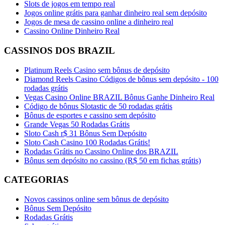
Slots de jogos em tempo real
Jogos online grátis para ganhar dinheiro real sem depósito
Jogos de mesa de cassino online a dinheiro real
Cassino Online Dinheiro Real
CASSINOS DOS BRAZIL
Platinum Reels Casino sem bônus de depósito
Diamond Reels Casino Códigos de bônus sem depósito - 100
rodadas grátis
Vegas Casino Online BRAZIL Bônus Ganhe Dinheiro Real
Código de bônus Slotastic de 50 rodadas grátis
Bônus de esportes e cassino sem depósito
Grande Vegas 50 Rodadas Grátis
Sloto Cash r$ 31 Bônus Sem Depósito
Sloto Cash Casino 100 Rodadas Grátis!
Rodadas Grátis no Cassino Online dos BRAZIL
Bônus sem depósito no cassino (R$ 50 em fichas grátis)
CATEGORIAS
Novos cassinos online sem bônus de depósito
Bônus Sem Depósito
Rodadas Grátis