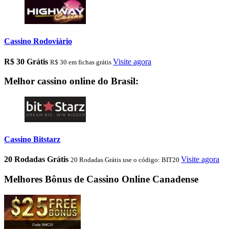
Cassino Rodoviário
R$ 30 Grátis
Visite agora
R$ 30 em fichas grátis
Melhor cassino online do Brasil:
Cassino Bitstarz
20 Rodadas Grátis
Visite agora
20 Rodadas Grátis use o código: BIT20
Melhores Bônus de Cassino Online Canadense