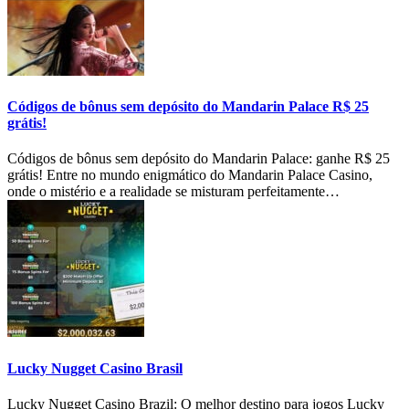
Códigos de bônus sem depósito do Mandarin Palace R$ 25
grátis!
Códigos de bônus sem depósito do Mandarin Palace: ganhe R$ 25
grátis! Entre no mundo enigmático do Mandarin Palace Casino,
onde o mistério e a realidade se misturam perfeitamente…
Lucky Nugget Casino Brasil
Lucky Nugget Casino Brazil: O melhor destino para jogos Lucky