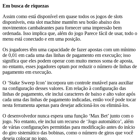
Em busca de riquezas
Assim como está disponível em quase todos os jogos de slots
disponíveis, esta slot machine mantém seu botão abaixo dos
movimentos cambaleantes para fornecer uma impressão bem
ordenada. Isso implica que, além do jogo Parece fácil de usar, todo o
menu está conectado e em uma posição.
Os jogadores têm uma capacidade de fazer apostas com um mínimo
de 0,01 em cada uma das linhas de pagamento em execução; isso
significa que eles podem operar com muito menos soma de aposta,
no entanto, esses jogadores optam por reduzir o número de linhas de
pagamento em execução.
O ‘Stake Sweep Icon’ incorpora um controle mutável para auxiliar
na configuração desses valores. Em relação à configuração das
linhas de pagamento, ele inclui caracteres de baixo e alto valor após
cada uma das linhas de pagamento indicadas, então você pode tocar
nesta ferramenta apenas para desejar adicioná-los ou eliminá-los.
O desenvolvedor nunca espera uma função ‘Max Bet’ junto com o
jogo. No entanto, ele inclui um recurso de ‘Jogo automático’, além
de várias configurações permitidas para modificação antes do início
do giro sistemático das bobinas, como o número de giros que você
deseja colocar no jogo.