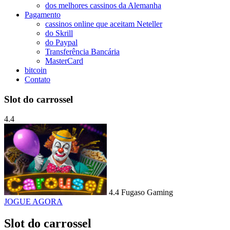
dos melhores cassinos da Alemanha
Pagamento
cassinos online que aceitam Neteller
do Skrill
do Paypal
Transferência Bancária
MasterCard
bitcoin
Contato
Slot do carrossel
4.4
4.4
Fugaso Gaming
JOGUE AGORA
Slot do carrossel