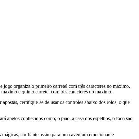
te jogo organiza o primeiro carretel com três caracteres no máximo,
no máximo e quinto carretel com três caracteres no máximo.
 apostas, certifique-se de usar os controles abaixo dos rolos, o que
ará apelos conhecidos como; o pião, a casa dos espelhos, o foco são
s mágicas, confiante assim para uma aventura emocionante