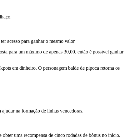
alhaço.
 ter acesso para ganhar o mesmo valor.
osta para um máximo de apenas 30,00, então é possível ganhar
kpots em dinheiro. O personagem balde de pipoca retorna os
 ajudar na formação de linhas vencedoras.
e obter uma recompensa de cinco rodadas de bônus no início.