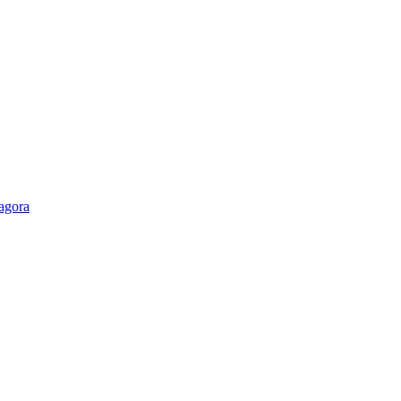
 agora