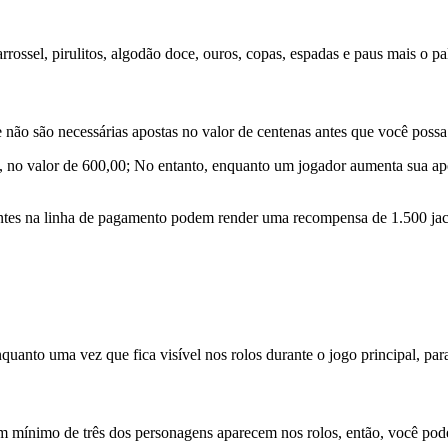
Carrossel, pirulitos, algodão doce, ouros, copas, espadas e paus mais o p
e não são necessárias apostas no valor de centenas antes que você possa
 no valor de 600,00; No entanto, enquanto um jogador aumenta sua ap
ntes na linha de pagamento podem render uma recompensa de 1.500 jac
nto uma vez que fica visível nos rolos durante o jogo principal, para
m mínimo de três dos personagens aparecem nos rolos, então, você pod