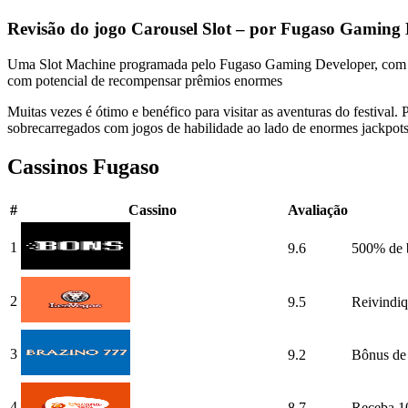
Revisão do jogo Carousel Slot – por Fugaso Gaming 
Uma Slot Machine programada pelo Fugaso Gaming Developer, com o e
com potencial de recompensar prêmios enormes
Muitas vezes é ótimo e benéfico para visitar as aventuras do festival. 
sobrecarregados com jogos de habilidade ao lado de enormes jackpots
Cassinos Fugaso
#
Cassino
Avaliação
1
9.6
500% de b
2
9.5
Reivindiq
3
9.2
Bônus de
4
8.7
Receba 1