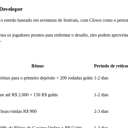
Developer
nredo baseado em aventuras de festivais, com Clown como o personag
Para os jogadores prontos para enfrentar o desafio, eles podem aproveitar
.
Bônus
Período de retira
ónus para o primeiro depósito + 200 rodadas grátis
1-2 dias
ue até R$ 2.000 + 150 R$ grátis
1-2 dias
 boas-vindas R$ 900
2-3 dias
00% de Bônus de Cassino Online + R$ Grátis
1-3 dias