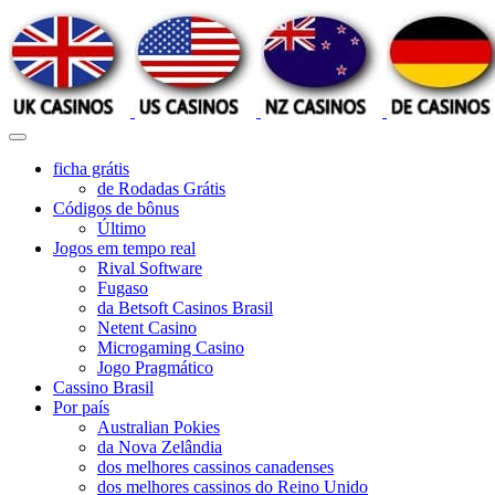
ficha grátis
de Rodadas Grátis
Códigos de bônus
Último
Jogos em tempo real
Rival Software
Fugaso
da Betsoft Casinos Brasil
Netent Casino
Microgaming Casino
Jogo Pragmático
Cassino Brasil
Por país
Australian Pokies
da Nova Zelândia
dos melhores cassinos canadenses
dos melhores cassinos do Reino Unido