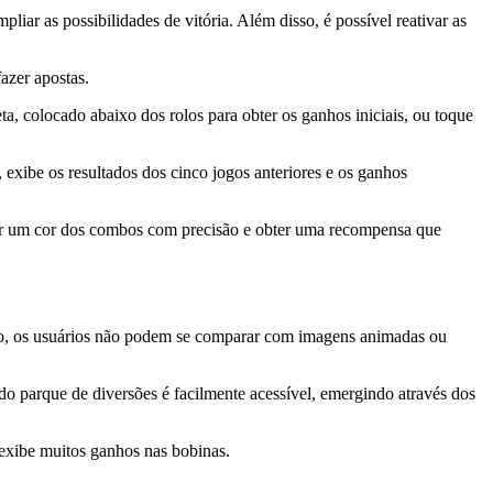
iar as possibilidades de vitória. Além disso, é possível reativar as
azer apostas.
a, colocado abaixo dos rolos para obter os ganhos iniciais, ou toque
, exibe os resultados dos cinco jogos anteriores e os ganhos
mir um cor dos combos com precisão e obter uma recompensa que
jogo, os usuários não podem se comparar com imagens animadas ou
o parque de diversões é facilmente acessível, emergindo através dos
 exibe muitos ganhos nas bobinas.