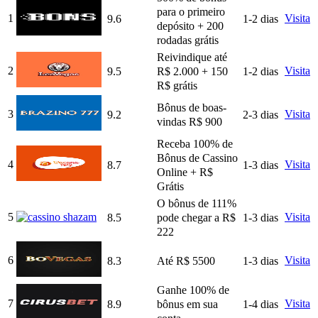
para o primeiro
1
Visita
9.6
1-2 dias
depósito + 200
rodadas grátis
Reivindique até
2
Visita
R$ 2.000 + 150
9.5
1-2 dias
R$ grátis
Bônus de boas-
3
Visita
9.2
2-3 dias
vindas R$ 900
Receba 100% de
Bônus de Cassino
4
Visita
8.7
1-3 dias
Online + R$
Grátis
O bônus de 111%
5
Visita
pode chegar a R$
8.5
1-3 dias
222
6
Visita
8.3
Até R$ 5500
1-3 dias
Ganhe 100% de
7
Visita
bônus em sua
8.9
1-4 dias