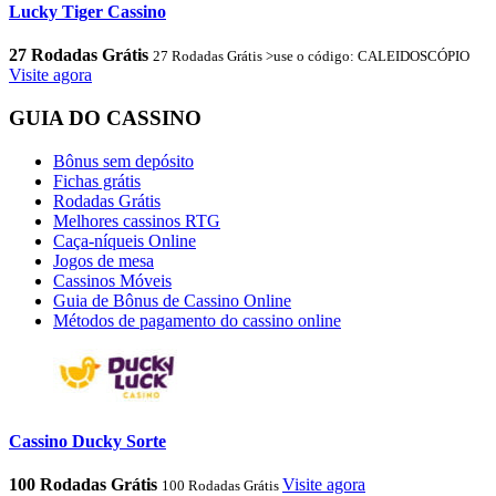
Lucky Tiger Cassino
27 Rodadas Grátis
27 Rodadas Grátis >use o código: CALEIDOSCÓPIO
Visite agora
GUIA DO CASSINO
Bônus sem depósito
Fichas grátis
Rodadas Grátis
Melhores cassinos RTG
Caça-níqueis Online
Jogos de mesa
Cassinos Móveis
Guia de Bônus de Cassino Online
Métodos de pagamento do cassino online
Cassino Ducky Sorte
100 Rodadas Grátis
Visite agora
100 Rodadas Grátis