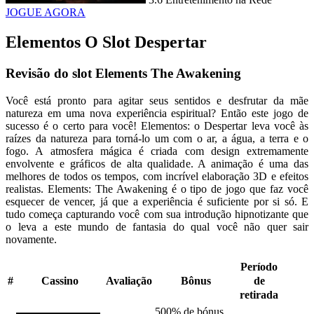
JOGUE AGORA
Elementos O Slot Despertar
Revisão do slot Elements The Awakening
Você está pronto para agitar seus sentidos e desfrutar da mãe
natureza em uma nova experiência espiritual? Então este jogo de
sucesso é o certo para você! Elementos: o Despertar leva você às
raízes da natureza para torná-lo um com o ar, a água, a terra e o
fogo. A atmosfera mágica é criada com design extremamente
envolvente e gráficos de alta qualidade. A animação é uma das
melhores de todos os tempos, com incrível elaboração 3D e efeitos
realistas. Elements: The Awakening é o tipo de jogo que faz você
esquecer de vencer, já que a experiência é suficiente por si só. E
tudo começa capturando você com sua introdução hipnotizante que
o leva a este mundo de fantasia do qual você não quer sair
novamente.
Período
de
#
Cassino
Avaliação
Bônus
retirada
500% de bónus