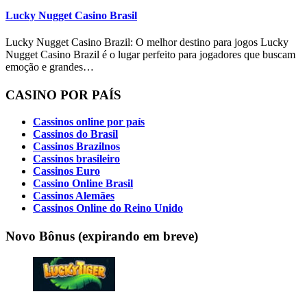
Lucky Nugget Casino Brasil
Lucky Nugget Casino Brazil: O melhor destino para jogos Lucky
Nugget Casino Brazil é o lugar perfeito para jogadores que buscam
emoção e grandes…
CASINO POR PAÍS
Cassinos online por país
Cassinos do Brasil
Cassinos Brazilnos
Cassinos brasileiro
Cassinos Euro
Cassino Online Brasil
Cassinos Alemães
Cassinos Online do Reino Unido
Novo Bônus (expirando em breve)