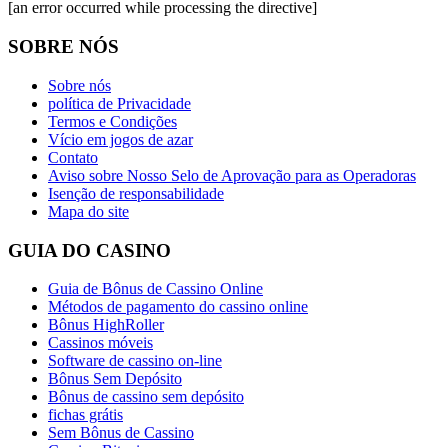
[an error occurred while processing the directive]
SOBRE NÓS
Sobre nós
política de Privacidade
Termos e Condições
Vício em jogos de azar
Contato
Aviso sobre Nosso Selo de Aprovação para as Operadoras
Isenção de responsabilidade
Mapa do site
GUIA DO CASINO
Guia de Bônus de Cassino Online
Métodos de pagamento do cassino online
Bônus HighRoller
Cassinos móveis
Software de cassino on-line
Bônus Sem Depósito
Bônus de cassino sem depósito
fichas grátis
Sem Bônus de Cassino