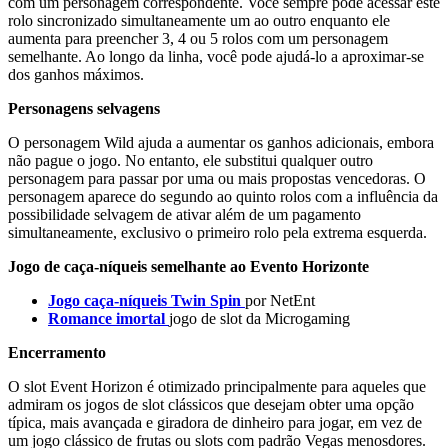
com um personagem correspondente. Você sempre pode acessar este
rolo sincronizado simultaneamente um ao outro enquanto ele
aumenta para preencher 3, 4 ou 5 rolos com um personagem
semelhante. Ao longo da linha, você pode ajudá-lo a aproximar-se
dos ganhos máximos.
Personagens selvagens
O personagem Wild ajuda a aumentar os ganhos adicionais, embora
não pague o jogo. No entanto, ele substitui qualquer outro
personagem para passar por uma ou mais propostas vencedoras. O
personagem aparece do segundo ao quinto rolos com a influência da
possibilidade selvagem de ativar além de um pagamento
simultaneamente, exclusivo o primeiro rolo pela extrema esquerda.
Jogo de caça-níqueis semelhante ao Evento Horizonte
Jogo caça-níqueis Twin Spin
por NetEnt
Romance imortal
jogo de slot da Microgaming
Encerramento
O slot Event Horizon é otimizado principalmente para aqueles que
admiram os jogos de slot clássicos que desejam obter uma opção
típica, mais avançada e giradora de dinheiro para jogar, em vez de
um jogo clássico de frutas ou slots com padrão Vegas menosdores.