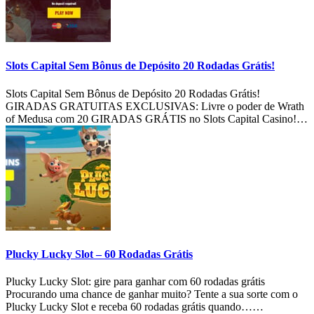
Slots Capital Sem Bônus de Depósito 20 Rodadas Grátis!
Slots Capital Sem Bônus de Depósito 20 Rodadas Grátis!
GIRADAS GRATUITAS EXCLUSIVAS: Livre o poder de Wrath
of Medusa com 20 GIRADAS GRÁTIS no Slots Capital Casino!…
Plucky Lucky Slot – 60 Rodadas Grátis
Plucky Lucky Slot: gire para ganhar com 60 rodadas grátis
Procurando uma chance de ganhar muito? Tente a sua sorte com o
Plucky Lucky Slot e receba 60 rodadas grátis quando……