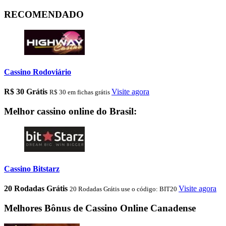
RECOMENDADO
Cassino Rodoviário
R$ 30 Grátis
Visite agora
R$ 30 em fichas grátis
Melhor cassino online do Brasil:
Cassino Bitstarz
20 Rodadas Grátis
Visite agora
20 Rodadas Grátis use o código: BIT20
Melhores Bônus de Cassino Online Canadense