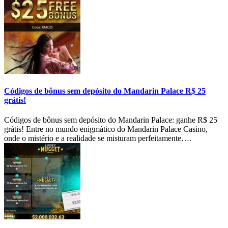
Códigos de bônus sem depósito do Mandarin Palace R$ 25
grátis!
Códigos de bônus sem depósito do Mandarin Palace: ganhe R$ 25
grátis! Entre no mundo enigmático do Mandarin Palace Casino,
onde o mistério e a realidade se misturam perfeitamente….