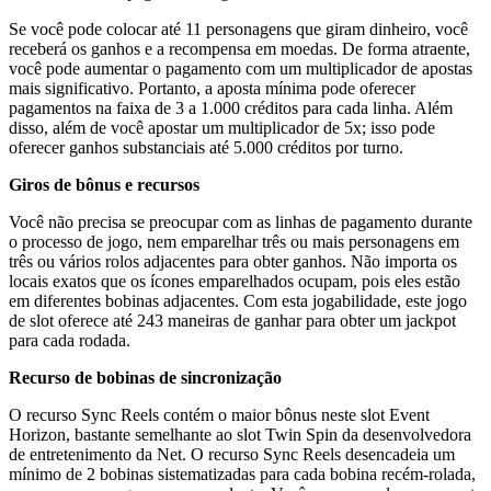
Se você pode colocar até 11 personagens que giram dinheiro, você
receberá os ganhos e a recompensa em moedas. De forma atraente,
você pode aumentar o pagamento com um multiplicador de apostas
mais significativo. Portanto, a aposta mínima pode oferecer
pagamentos na faixa de 3 a 1.000 créditos para cada linha. Além
disso, além de você apostar um multiplicador de 5x; isso pode
oferecer ganhos substanciais até 5.000 créditos por turno.
Giros de bônus e recursos
Você não precisa se preocupar com as linhas de pagamento durante
o processo de jogo, nem emparelhar três ou mais personagens em
três ou vários rolos adjacentes para obter ganhos. Não importa os
locais exatos que os ícones emparelhados ocupam, pois eles estão
em diferentes bobinas adjacentes. Com esta jogabilidade, este jogo
de slot oferece até 243 maneiras de ganhar para obter um jackpot
para cada rodada.
Recurso de bobinas de sincronização
O recurso Sync Reels contém o maior bônus neste slot Event
Horizon, bastante semelhante ao slot Twin Spin da desenvolvedora
de entretenimento da Net. O recurso Sync Reels desencadeia um
mínimo de 2 bobinas sistematizadas para cada bobina recém-rolada,