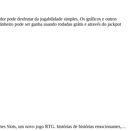
or pode desfrutar da jogabilidade simples. Os gráficos e outros
inheiro pode ser ganha usando rodadas grátis e através do jackpot
s Slots, um novo jogo RTG. histórias de histórias emocionantes,…