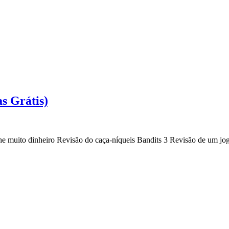
s Grátis)
e muito dinheiro Revisão do caça-níqueis Bandits 3 Revisão de um jo