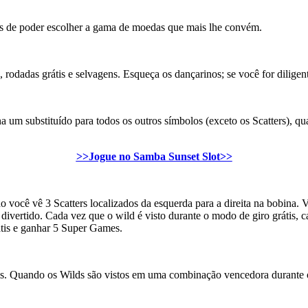
s de poder escolher a gama de moedas que mais lhe convém.
, rodadas grátis e selvagens. Esqueça os dançarinos; se você for dilig
a um substituído para todos os outros símbolos (exceto os Scatters), q
>>Jogue no Samba Sunset Slot>>
o você vê 3 Scatters localizados da esquerda para a direita na bobina.
ivertido. Cada vez que o wild é visto durante o modo de giro grátis, ca
átis e ganhar 5 Super Games.
átis. Quando os Wilds são vistos em uma combinação vencedora durante o