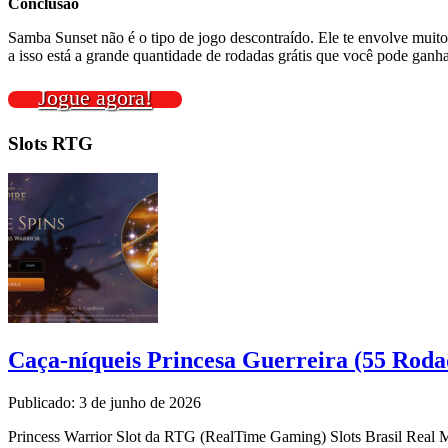
Conclusão
Samba Sunset não é o tipo de jogo descontraído. Ele te envolve muit
a isso está a grande quantidade de rodadas grátis que você pode ganhar
Jogue agora!
Slots RTG
Caça-níqueis Princesa Guerreira (55 Roda
Publicado: 3 de junho de 2026
Princess Warrior Slot da RTG (RealTime Gaming) Slots Brasil Real M