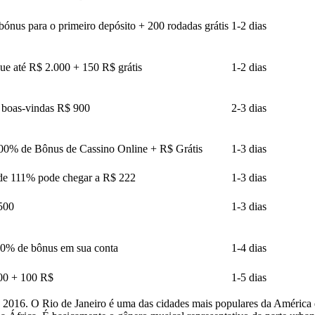
ónus para o primeiro depósito + 200 rodadas grátis
1-2 dias
ue até R$ 2.000 + 150 R$ grátis
1-2 dias
 boas-vindas R$ 900
2-3 dias
00% de Bônus de Cassino Online + R$ Grátis
1-3 dias
de 111% pode chegar a R$ 222
1-3 dias
500
1-3 dias
0% de bônus em sua conta
1-4 dias
00 + 100 R$
1-5 dias
de 2016. O Rio de Janeiro é uma das cidades mais populares da América