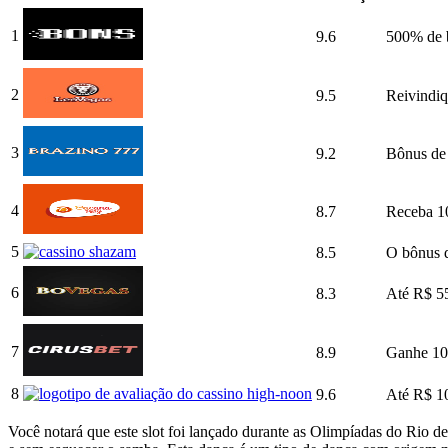
1
9.6
500% de b
2
9.5
Reivindiq
3
9.2
Bônus de
4
8.7
Receba 1
5
8.5
O bônus 
6
8.3
Até R$ 5
7
8.9
Ganhe 10
8
9.6
Até R$ 1
Você notará que este slot foi lançado durante as Olimpíadas do Rio 