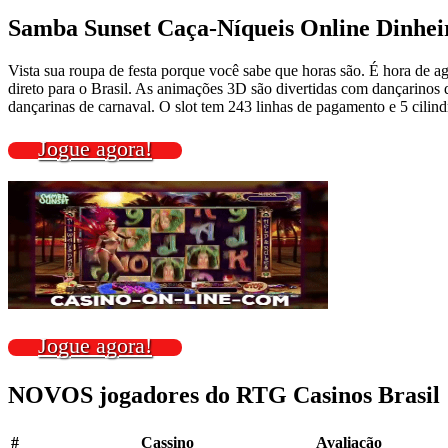
Samba Sunset Caça-Níqueis Online Dinheir
Vista sua roupa de festa porque você sabe que horas são. É hora de a
direto para o Brasil. As animações 3D são divertidas com dançarinos d
dançarinas de carnaval. O slot tem 243 linhas de pagamento e 5 cilind
Jogue agora!
Jogue agora!
NOVOS jogadores do RTG Casinos Brasil
#
Cassino
Avaliação