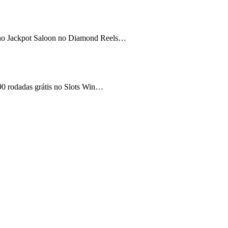
s no Jackpot Saloon no Diamond Reels…
90 rodadas grátis no Slots Win…