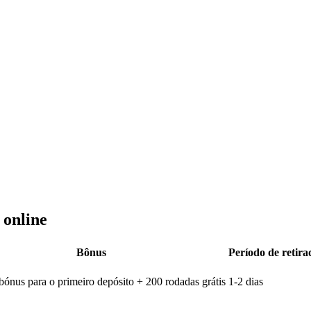
 online
Bônus
Período de retira
ónus para o primeiro depósito + 200 rodadas grátis
1-2 dias