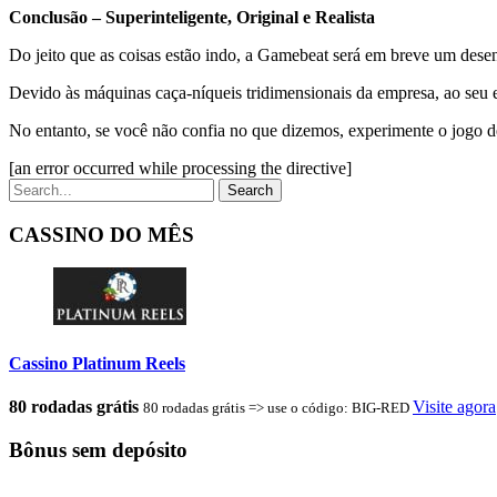
Conclusão – Superinteligente, Original e Realista
Do jeito que as coisas estão indo, a Gamebeat será em breve um desen
Devido às máquinas caça-níqueis tridimensionais da empresa, ao seu 
No entanto, se você não confia no que dizemos, experimente o jogo de
[an error occurred while processing the directive]
CASSINO DO MÊS
Cassino Platinum Reels
80 rodadas grátis
Visite agora
80 rodadas grátis => use o código: BIG-RED
Bônus sem depósito