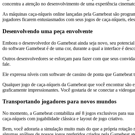
concentra a atenção no desenvolvimento de uma experiência cinematogr
As máquinas caça-níqueis online lançadas pela Gamebeat são programad
jogadores ficarem entusiasmados com seus jogos de caça-níqueis, el
Desenvolvendo uma peça envolvente
Embora o desenvolvedor do Gamebeat ainda seja novo, seu potencial e 
do software Gamebeat é de uma cor, durante a qual a interface é desc
Outros desenvolvedores se esforçam para fazer com que seus convida
fale.
Ele expressa níveis com software de cassino de ponta que Gamebeat t
Qualquer jogo de caça-níqueis da Gamebeat que você encontrar são ex
graficamente impressionantes. Você gostaria de se conectar a videoga
Transportando jogadores para novos mundos
No momento, a Gamebeat contabiliza até 8 jogos exclusivos para sua 
caça-níqueis com jogabilidade clássica e layout de jogo criativo.
Bem, você adoraria a simulação muito mais do que a própria rotação r
algumas análises de nossos jogos preferidos criados pela Gamebeat at