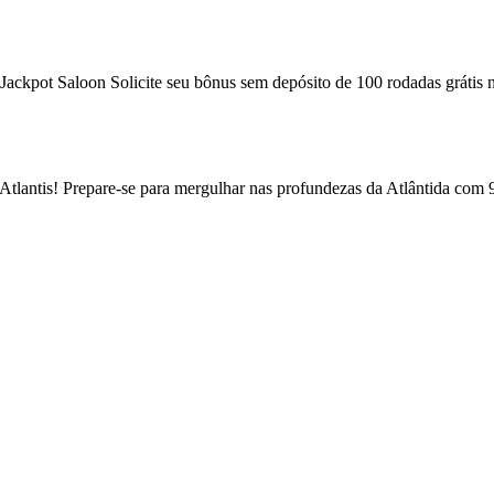
Jackpot Saloon Solicite seu bônus sem depósito de 100 rodadas gráti
Atlantis! Prepare-se para mergulhar nas profundezas da Atlântida com 