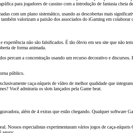
áfica para jogadores de cassino com a introdução de fantasia cheia de 
as com um plano sistemático, usando as descobertas mais significativa
es também valorizam a paixão dos associados do iGaming em colaborar
experiência não são falsificados. É tão óbvio em seu site que não tem n
oberta de forma animada.
dos percam a concentração usando um recurso decorativo e discursos. 
orna público.
clusivamente caça-níqueis de vídeo de melhor qualidade que integram p
mes? Você admiraria os slots lançados pela Game beat.
gravadora, além de 4 extras que estão chegando. Qualquer software Ga
eal. Nossos especialistas experimentaram vários jogos de caça-níqueis
é agora: