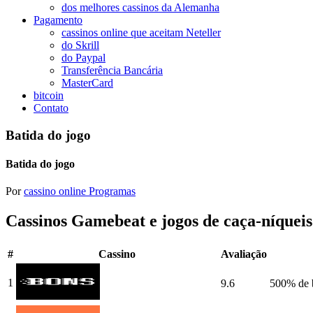
dos melhores cassinos da Alemanha
Pagamento
cassinos online que aceitam Neteller
do Skrill
do Paypal
Transferência Bancária
MasterCard
bitcoin
Contato
Batida do jogo
Batida do jogo
Por
cassino online
Programas
Cassinos Gamebeat e jogos de caça-níqueis
#
Cassino
Avaliação
1
9.6
500% de b