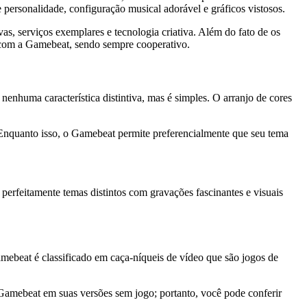
personalidade, configuração musical adorável e gráficos vistosos.
s, serviços exemplares e tecnologia criativa. Além do fato de os
 com a Gamebeat, sendo sempre cooperativo.
enhuma característica distintiva, mas é simples. O arranjo de cores
Enquanto isso, o Gamebeat permite preferencialmente que seu tema
erfeitamente temas distintos com gravações fascinantes e visuais
mebeat é classificado em caça-níqueis de vídeo que são jogos de
 Gamebeat em suas versões sem jogo; portanto, você pode conferir