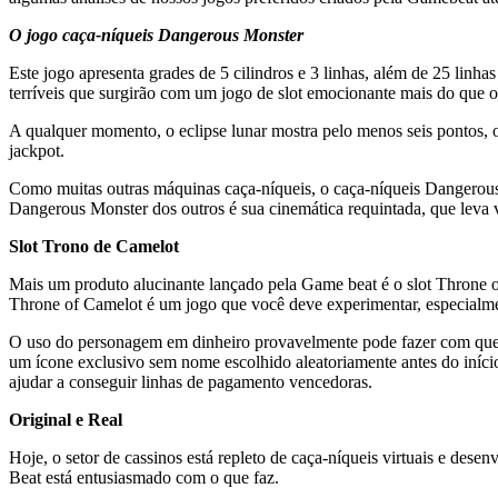
O jogo caça-níqueis Dangerous Monster
Este jogo apresenta grades de 5 cilindros e 3 linhas, além de 25 linh
terríveis que surgirão com um jogo de slot emocionante mais do que 
A qualquer momento, o eclipse lunar mostra pelo menos seis pontos, o
jackpot.
Como muitas outras máquinas caça-níqueis, o caça-níqueis Dangerous
Dangerous Monster dos outros é sua cinemática requintada, que leva v
Slot Trono de Camelot
Mais um produto alucinante lançado pela Game beat é o slot Throne
Throne of Camelot é um jogo que você deve experimentar, especialme
O uso do personagem em dinheiro provavelmente pode fazer com que 
um ícone exclusivo sem nome escolhido aleatoriamente antes do início 
ajudar a conseguir linhas de pagamento vencedoras.
Original e Real
Hoje, o setor de cassinos está repleto de caça-níqueis virtuais e d
Beat está entusiasmado com o que faz.