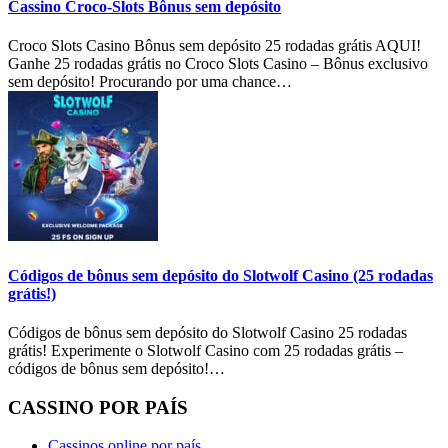
Cassino Croco-Slots Bônus sem depósito
Croco Slots Casino Bônus sem depósito 25 rodadas grátis AQUI!
Ganhe 25 rodadas grátis no Croco Slots Casino – Bônus exclusivo
sem depósito! Procurando por uma chance…
Códigos de bônus sem depósito do Slotwolf Casino (25 rodadas
grátis!)
Códigos de bônus sem depósito do Slotwolf Casino 25 rodadas
grátis! Experimente o Slotwolf Casino com 25 rodadas grátis –
códigos de bônus sem depósito!…
CASSINO POR PAÍS
Cassinos online por país