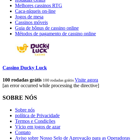
Melhores cassinos RTG
Caça-níqueis on-line
Jogos de mesa
Cassinos móveis
Guia de bônus de cassino online
Métodos de pagamento de cassino online
Cassino Ducky Luck
100 rodadas grátis
Visite agora
100 rodadas grátis
[an error occurred while processing the directive]
SOBRE NÓS
Sobre nós
política de Privacidade
Termos e Condições
Vício em jogos de azar
Contato
Aviso sobre Nosso Selo de Aprovação para as Operadoras