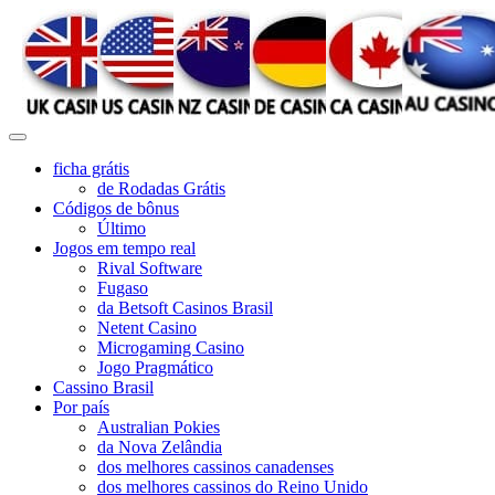
ficha grátis
de Rodadas Grátis
Códigos de bônus
Último
Jogos em tempo real
Rival Software
Fugaso
da Betsoft Casinos Brasil
Netent Casino
Microgaming Casino
Jogo Pragmático
Cassino Brasil
Por país
Australian Pokies
da Nova Zelândia
dos melhores cassinos canadenses
dos melhores cassinos do Reino Unido