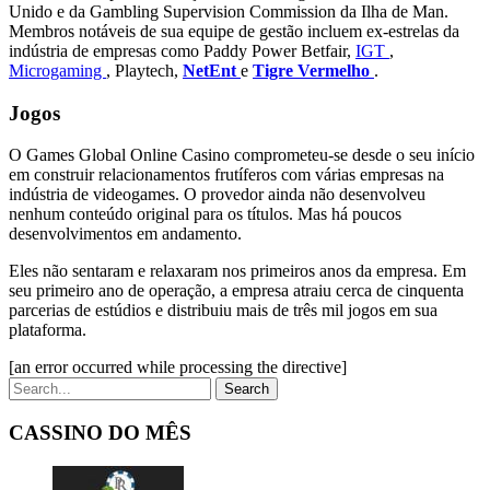
Unido e da Gambling Supervision Commission da Ilha de Man.
Membros notáveis ​​de sua equipe de gestão incluem ex-estrelas da
indústria de empresas como Paddy Power Betfair,
IGT
,
Microgaming
, Playtech,
NetEnt
e
Tigre Vermelho
.
Jogos
O Games Global Online Casino comprometeu-se desde o seu início
em construir relacionamentos frutíferos com várias empresas na
indústria de videogames. O provedor ainda não desenvolveu
nenhum conteúdo original para os títulos. Mas há poucos
desenvolvimentos em andamento.
Eles não sentaram e relaxaram nos primeiros anos da empresa. Em
seu primeiro ano de operação, a empresa atraiu cerca de cinquenta
parcerias de estúdios e distribuiu mais de três mil jogos em sua
plataforma.
[an error occurred while processing the directive]
CASSINO DO MÊS