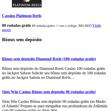
Cassino Platinum Reels
80 rodadas grátis
Visite
80 rodadas grátis => use o código: BIG-RED
agora
Bônus sem depósito
Bônus sem depósito Diamond Reels (100 rodadas grátis)
Bônus sem depósito do Diamond Reels Casino 100 rodadas grátis
no Jackpot Saloon Solicite seu bônus sem depósito de 100 rodadas
grátis no Jackpot Saloon no Diamond Reels…
Slots Win Casino Bônus sem depósito 90 rodadas grátis!
Slots Win Casino Bônus sem depósito 90 rodadas grátis em Masks
of Atlantis! Prepare-se para mergulhar nas profundezas da Atlântida
com 90 rodadas grátis no Slots Win…