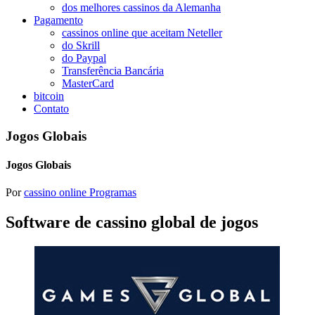
dos melhores cassinos da Alemanha
Pagamento
cassinos online que aceitam Neteller
do Skrill
do Paypal
Transferência Bancária
MasterCard
bitcoin
Contato
Jogos Globais
Jogos Globais
Por
cassino online
Programas
Software de cassino global de jogos