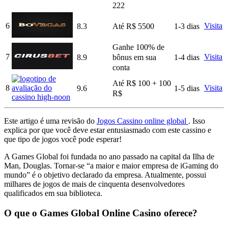
222
6
Visita
8.3
Até R$ 5500
1-3 dias
Ganhe 100% de
7
Visita
bônus em sua
8.9
1-4 dias
conta
Até R$ 100 + 100
8
Visita
9.6
1-5 dias
R$
Este artigo é uma revisão do
Jogos Cassino online global
. Isso
explica por que você deve estar entusiasmado com este cassino e
que tipo de jogos você pode esperar!
A Games Global foi fundada no ano passado na capital da Ilha de
Man, Douglas. Tornar-se “a maior e maior empresa de iGaming do
mundo” é o objetivo declarado da empresa. Atualmente, possui
milhares de jogos de mais de cinquenta desenvolvedores
qualificados em sua biblioteca.
O que o Games Global Online Casino oferece?