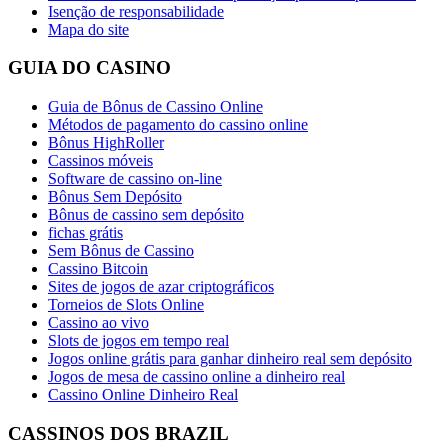
Isenção de responsabilidade
Mapa do site
GUIA DO CASINO
Guia de Bônus de Cassino Online
Métodos de pagamento do cassino online
Bônus HighRoller
Cassinos móveis
Software de cassino on-line
Bônus Sem Depósito
Bônus de cassino sem depósito
fichas grátis
Sem Bônus de Cassino
Cassino Bitcoin
Sites de jogos de azar criptográficos
Torneios de Slots Online
Cassino ao vivo
Slots de jogos em tempo real
Jogos online grátis para ganhar dinheiro real sem depósito
Jogos de mesa de cassino online a dinheiro real
Cassino Online Dinheiro Real
CASSINOS DOS BRAZIL