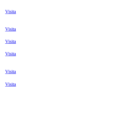
Visita
Visita
Visita
Visita
Visita
Visita