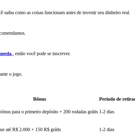
ê saiba como as coisas funcionam antes de investir seu dinheiro real.
recomendamos.
omoeda
, então você pode se inscrever.
ante o jogo.
Bônus
Período de retira
ónus para o primeiro depósito + 200 rodadas grátis
1-2 dias
ue até R$ 2.000 + 150 R$ grátis
1-2 dias