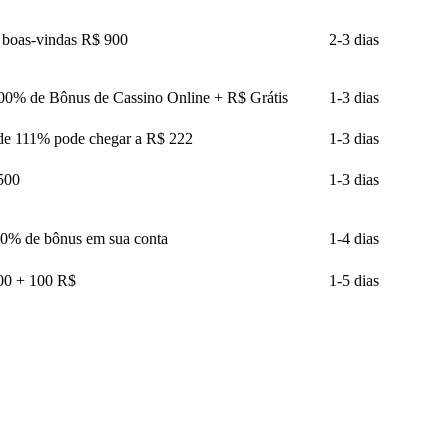
 boas-vindas R$ 900
2-3 dias
00% de Bônus de Cassino Online + R$ Grátis
1-3 dias
de 111% pode chegar a R$ 222
1-3 dias
500
1-3 dias
0% de bônus em sua conta
1-4 dias
00 + 100 R$
1-5 dias