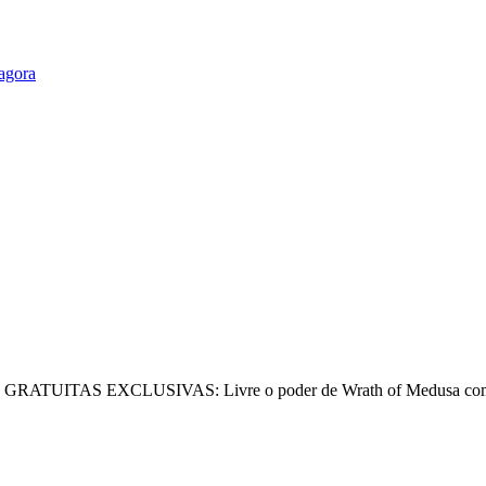
 agora
DAS GRATUITAS EXCLUSIVAS: Livre o poder de Wrath of Medusa c