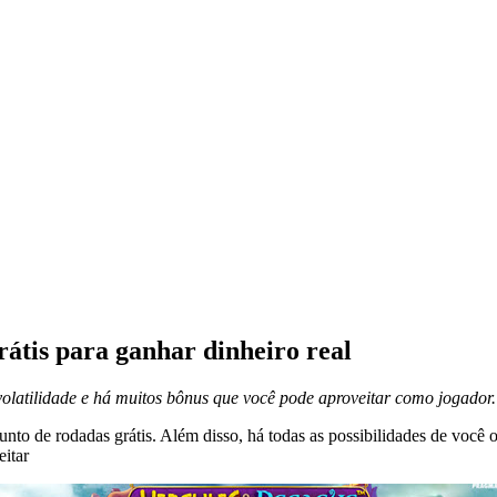
rátis para ganhar dinheiro real
a volatilidade e há muitos bônus que você pode aproveitar como jogador.
unto de rodadas grátis. Além disso, há todas as possibilidades de você 
itar