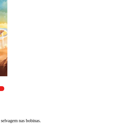
 selvagem nas bobinas.