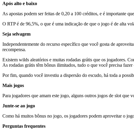
Após alto e baixo
As apostas podem ser feitas de 0,20 a 100 créditos, e é importante que
O RTP é de 96,5%, o que é uma indicação de que o jogo é de alta vola
Seja selvagem
Independentemente do recurso específico que você gosta de aproveitar,
recompensa.
Existem wilds aleatórios e muitas rodadas grátis que os jogadores. Co
As rodadas grátis têm bônus ilimitados, tudo o que você precisa fazer é
Por fim, quando você investiu a dispersão do escudo, há toda a possib
Mais jogos
Para jogadores que amam este jogo, alguns outros jogos de slot que
Junte-se ao jogo
Como há muitos bônus no jogo, os jogadores podem aproveitar o jogo
Perguntas frequentes