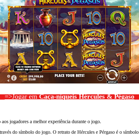
=>Jogar em
Caça-níqueis Hércules & Pégaso
 aos jogadores a melhor experiência durante o jogo.
avés do símbolo do jogo. O retrato de Hércules e Pérgaso é o símbolo