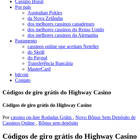
Cassino Brasil
Por país
Australian Pokies
da Nova Zelândia
dos melhores cassinos canadenses
dos melhores cassinos do Reino Unido
dos melhores cassinos da Alemanha
Pagamento
cassinos online que aceitam Neteller
do Skrill
do Paypal
Transferência Bancária
MasterCard
bitcoin
Contato
Códigos de giro grátis do Highway Casino
Códigos de giro grátis do Highway Casino
Por
cassino on-line
Rodadas Grátis
,
Novo Bônus Sem Depósito de
Cassinos Online
,
Bônus sem depósito
Códigos de giro grátis do Highway Casino