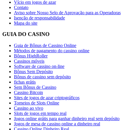
Vício em jogos de azar
Contato
Aviso sobre Nosso Selo de Aprovação para as Operadoras
Isenção de responsabilidade
Mapa do site
GUIA DO CASINO
Guia de Bônus de Cassino Online
Métodos de pagamento do cassino online
Bônus HighRoller
Cassinos móveis
Software de cassino on-line
Bônus Sem Depósito
Bônus de cassino sem depósito
fichas grátis
Sem Bônus de Cassino
Cassino Bitcoin
Sites de jogos de azar criptográficos
Torneios de Slots Online
Cassino ao vivo
Slots de jogos em tempo real
Jogos online grátis para ganhar dinheiro real sem depósito
Jogos de mesa de cassino online a dinheiro real
Cassino Online Dinheiro Real