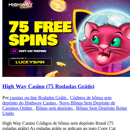
High Way Casino (75 Rodadas Grátis)
Por
cassino on-line
Rodadas Grátis
,
Códigos de bônus sem
depósito do Highway Casino
,
Novo Bônus Sem Depósito de
Cassinos Online
,
Bônus sem depósito
,
Bônus Sem Depósito Reino
Unido
High Way Casino Códigos de bônus sem depósito Brasil (75
rodadas grátis) As rodadas grátis se aplicam ao jogo Copy Cat