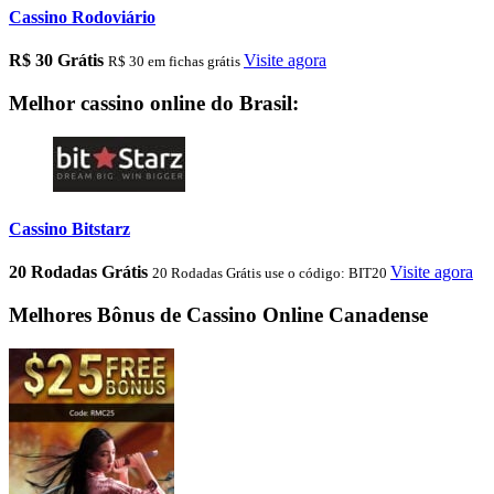
Cassino Rodoviário
R$ 30 Grátis
Visite agora
R$ 30 em fichas grátis
Melhor cassino online do Brasil:
Cassino Bitstarz
20 Rodadas Grátis
Visite agora
20 Rodadas Grátis use o código: BIT20
Melhores Bônus de Cassino Online Canadense