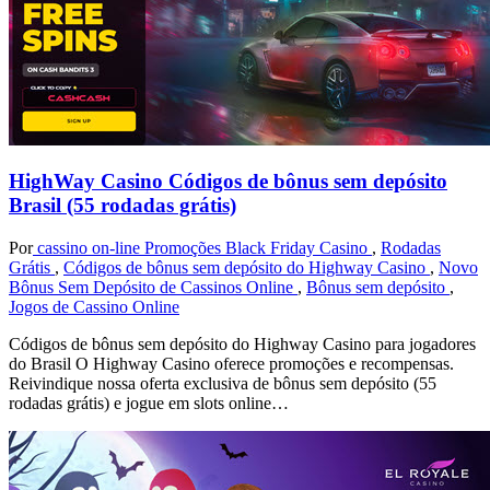
HighWay Casino Códigos de bônus sem depósito
Brasil (55 rodadas grátis)
Por
cassino on-line
Promoções Black Friday Casino
,
Rodadas
Grátis
,
Códigos de bônus sem depósito do Highway Casino
,
Novo
Bônus Sem Depósito de Cassinos Online
,
Bônus sem depósito
,
Jogos de Cassino Online
Códigos de bônus sem depósito do Highway Casino para jogadores
do Brasil O Highway Casino oferece promoções e recompensas.
Reivindique nossa oferta exclusiva de bônus sem depósito (55
rodadas grátis) e jogue em slots online…