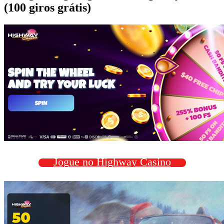
(100 giros grátis)
Jogue no Highway Casino