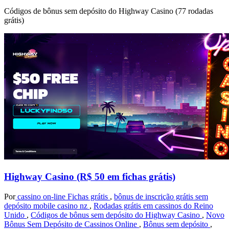
Códigos de bônus sem depósito do Highway Casino (77 rodadas
grátis)
Highway Casino (R$ 50 em fichas grátis)
Por
cassino on-line
Fichas grátis
,
bônus de inscrição grátis sem
depósito mobile casino nz
,
Rodadas grátis em cassinos do Reino
Unido
,
Códigos de bônus sem depósito do Highway Casino
,
Novo
Bônus Sem Depósito de Cassinos Online
,
Bônus sem depósito
,