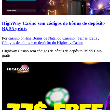
HighWay Casino sem códigos de bônus de depósito
R$ 55 grátis
Por
cassino on-line
Bônus de Natal do Cassino
,
Fichas grátis
,
Códigos de bônus sem depósito do Highway Casino
HighWay Casino sem códigos de bônus de depósito R$ 55 Chip
grátis