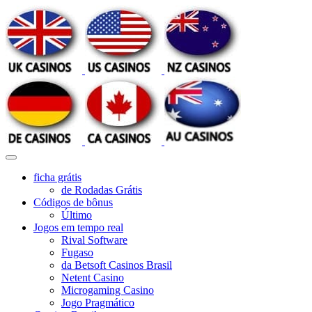
ficha grátis
de Rodadas Grátis
Códigos de bônus
Último
Jogos em tempo real
Rival Software
Fugaso
da Betsoft Casinos Brasil
Netent Casino
Microgaming Casino
Jogo Pragmático