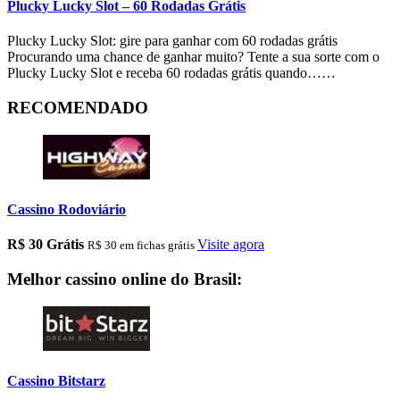
Plucky Lucky Slot – 60 Rodadas Grátis
Plucky Lucky Slot: gire para ganhar com 60 rodadas grátis
Procurando uma chance de ganhar muito? Tente a sua sorte com o
Plucky Lucky Slot e receba 60 rodadas grátis quando……
RECOMENDADO
Cassino Rodoviário
R$ 30 Grátis
Visite agora
R$ 30 em fichas grátis
Melhor cassino online do Brasil:
Cassino Bitstarz