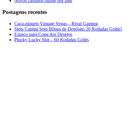
Novos cassinos online por país
Postagens recentes
Caça-níqueis Vintage Vegas – Rival Gaming
Slots Capital Sem Bônus de Depósito 20 Rodadas Grátis!
Espaço para Copa dos Desejos
Plucky Lucky Slot – 60 Rodadas Grátis