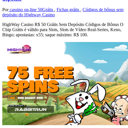
Por
cassino on-line
50Grátis
,
Fichas grátis
,
Códigos de bônus sem
depósito do Highway Casino
HighWay Casino R$ 50 Grátis Sem Depósito Códigos de Bônus O
Chip Grátis é válido para Slots, Slots de Vídeo Real-Series, Keno,
Bingo; apostasias: x55; saque máximo: R$ 100.