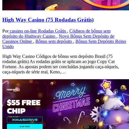
High Way Casino (75 Rodadas Grátis)
Por
cassino on-line
Rodadas Grátis
,
Códigos de bônus sem
depósito do Highway Casino
,
Novo Bônus Sem Depósito de
Cassinos Online
,
Bônus sem depósito
,
Bônus Sem Depósito Reino
Unido
High Way Casino Códigos de bônus sem depósito Brasil (75
rodadas grátis) As rodadas grátis se aplicam ao jogo Copy Cat
Fortune. As apostas podem ser concluídas jogando caça-níqueis,
caça-níqueis de série real, Keno,…