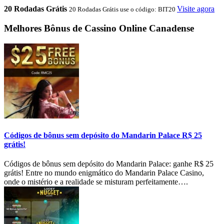
20 Rodadas Grátis
Visite agora
20 Rodadas Grátis use o código: BIT20
Melhores Bônus de Cassino Online Canadense
Códigos de bônus sem depósito do Mandarin Palace R$ 25
grátis!
Códigos de bônus sem depósito do Mandarin Palace: ganhe R$ 25
grátis! Entre no mundo enigmático do Mandarin Palace Casino,
onde o mistério e a realidade se misturam perfeitamente….