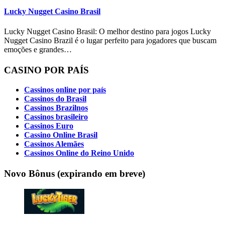
Lucky Nugget Casino Brasil
Lucky Nugget Casino Brasil: O melhor destino para jogos Lucky
Nugget Casino Brazil é o lugar perfeito para jogadores que buscam
emoções e grandes…
CASINO POR PAÍS
Cassinos online por país
Cassinos do Brasil
Cassinos Brazilnos
Cassinos brasileiro
Cassinos Euro
Cassino Online Brasil
Cassinos Alemães
Cassinos Online do Reino Unido
Novo Bônus (expirando em breve)