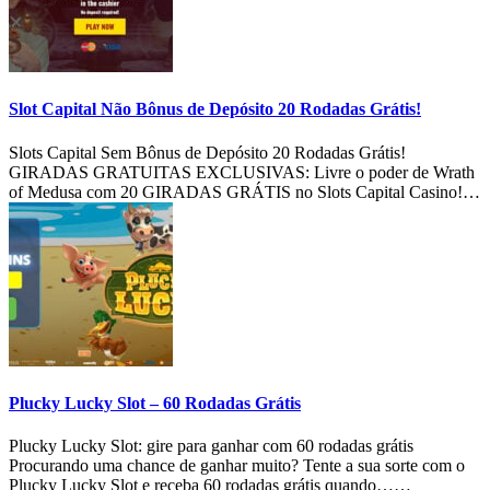
Slot Capital Não Bônus de Depósito 20 Rodadas Grátis!
Slots Capital Sem Bônus de Depósito 20 Rodadas Grátis!
GIRADAS GRATUITAS EXCLUSIVAS: Livre o poder de Wrath
of Medusa com 20 GIRADAS GRÁTIS no Slots Capital Casino!…
Plucky Lucky Slot – 60 Rodadas Grátis
Plucky Lucky Slot: gire para ganhar com 60 rodadas grátis
Procurando uma chance de ganhar muito? Tente a sua sorte com o
Plucky Lucky Slot e receba 60 rodadas grátis quando……