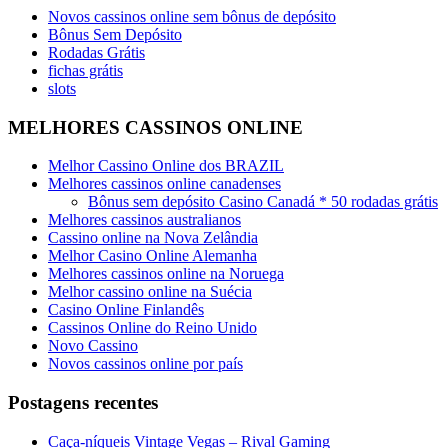
Novos cassinos online sem bônus de depósito
Bônus Sem Depósito
Rodadas Grátis
fichas grátis
slots
MELHORES CASSINOS ONLINE
Melhor Cassino Online dos BRAZIL
Melhores cassinos online canadenses
Bônus sem depósito Casino Canadá * 50 rodadas grátis
Melhores cassinos australianos
Cassino online na Nova Zelândia
Melhor Casino Online Alemanha
Melhores cassinos online na Noruega
Melhor cassino online na Suécia
Casino Online Finlandês
Cassinos Online do Reino Unido
Novo Cassino
Novos cassinos online por país
Postagens recentes
Caça-níqueis Vintage Vegas – Rival Gaming