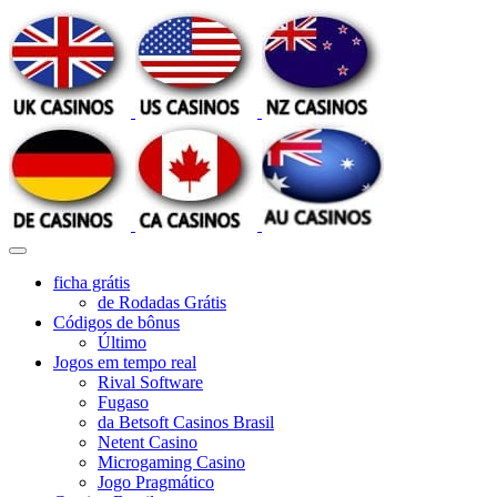
ficha grátis
de Rodadas Grátis
Códigos de bônus
Último
Jogos em tempo real
Rival Software
Fugaso
da Betsoft Casinos Brasil
Netent Casino
Microgaming Casino
Jogo Pragmático