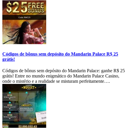
Códigos de bônus sem depósito do Mandarin Palace R$ 25
grátis!
Códigos de bônus sem depósito do Mandarin Palace: ganhe R$ 25
grátis! Entre no mundo enigmático do Mandarin Palace Casino,
onde o mistério e a realidade se misturam perfeitamente….