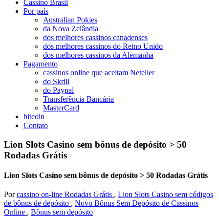
Cassino Brasil
Por país
Australian Pokies
da Nova Zelândia
dos melhores cassinos canadenses
dos melhores cassinos do Reino Unido
dos melhores cassinos da Alemanha
Pagamento
cassinos online que aceitam Neteller
do Skrill
do Paypal
Transferência Bancária
MasterCard
bitcoin
Contato
Lion Slots Casino sem bônus de depósito > 50
Rodadas Grátis
Lion Slots Casino sem bônus de depósito > 50 Rodadas Grátis
Por
cassino on-line
Rodadas Grátis
,
Lion Slots Casino sem códigos
de bônus de depósito
,
Novo Bônus Sem Depósito de Cassinos
Online
,
Bônus sem depósito