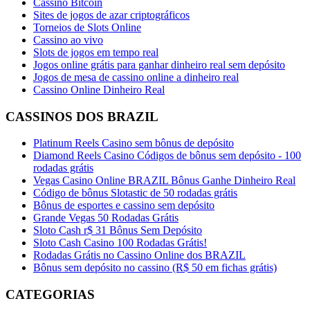
Cassino Bitcoin
Sites de jogos de azar criptográficos
Torneios de Slots Online
Cassino ao vivo
Slots de jogos em tempo real
Jogos online grátis para ganhar dinheiro real sem depósito
Jogos de mesa de cassino online a dinheiro real
Cassino Online Dinheiro Real
CASSINOS DOS BRAZIL
Platinum Reels Casino sem bônus de depósito
Diamond Reels Casino Códigos de bônus sem depósito - 100
rodadas grátis
Vegas Casino Online BRAZIL Bônus Ganhe Dinheiro Real
Código de bônus Slotastic de 50 rodadas grátis
Bônus de esportes e cassino sem depósito
Grande Vegas 50 Rodadas Grátis
Sloto Cash r$ 31 Bônus Sem Depósito
Sloto Cash Casino 100 Rodadas Grátis!
Rodadas Grátis no Cassino Online dos BRAZIL
Bônus sem depósito no cassino (R$ 50 em fichas grátis)
CATEGORIAS