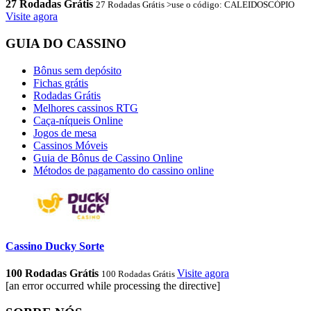
27 Rodadas Grátis
27 Rodadas Grátis >use o código: CALEIDOSCÓPIO
Visite agora
GUIA DO CASSINO
Bônus sem depósito
Fichas grátis
Rodadas Grátis
Melhores cassinos RTG
Caça-níqueis Online
Jogos de mesa
Cassinos Móveis
Guia de Bônus de Cassino Online
Métodos de pagamento do cassino online
Cassino Ducky Sorte
100 Rodadas Grátis
Visite agora
100 Rodadas Grátis
[an error occurred while processing the directive]