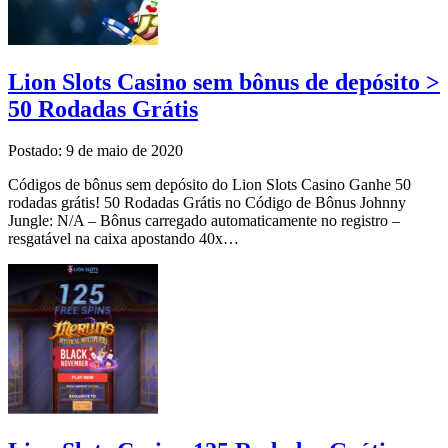
Lion Slots Casino sem bônus de depósito >
50 Rodadas Grátis
Postado: 9 de maio de 2020
Códigos de bônus sem depósito do Lion Slots Casino Ganhe 50
rodadas grátis! 50 Rodadas Grátis no Código de Bônus Johnny
Jungle: N/A – Bônus carregado automaticamente no registro –
resgatável na caixa apostando 40x…