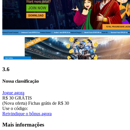
3.6
Nossa classificação
Jogue agora
R$ 30 GRÁTIS
(Nova oferta) Fichas grátis de R$ 30
Use o código:
Reivindique o bônus agora
Mais informações