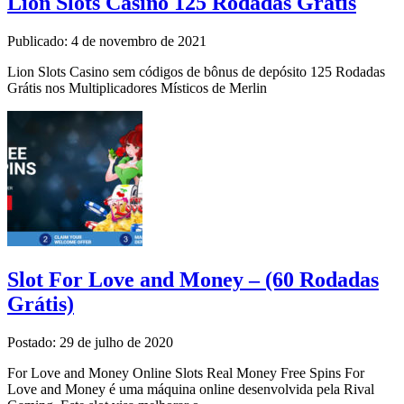
Lion Slots Casino 125 Rodadas Grátis
Publicado: 4 de novembro de 2021
Lion Slots Casino sem códigos de bônus de depósito 125 Rodadas
Grátis nos Multiplicadores Místicos de Merlin
Slot For Love and Money – (60 Rodadas
Grátis)
Postado: 29 de julho de 2020
For Love and Money Online Slots Real Money Free Spins For
Love and Money é uma máquina online desenvolvida pela Rival