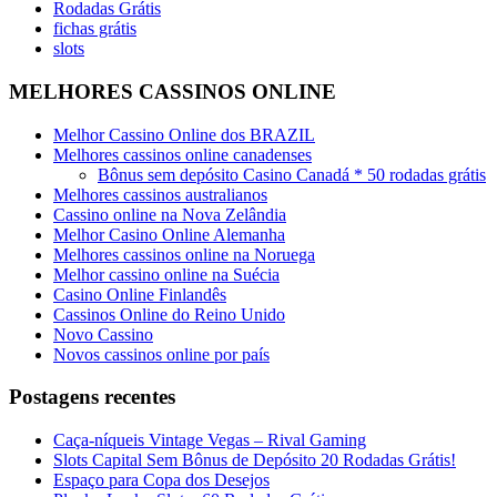
Rodadas Grátis
fichas grátis
slots
MELHORES CASSINOS ONLINE
Melhor Cassino Online dos BRAZIL
Melhores cassinos online canadenses
Bônus sem depósito Casino Canadá * 50 rodadas grátis
Melhores cassinos australianos
Cassino online na Nova Zelândia
Melhor Casino Online Alemanha
Melhores cassinos online na Noruega
Melhor cassino online na Suécia
Casino Online Finlandês
Cassinos Online do Reino Unido
Novo Cassino
Novos cassinos online por país
Postagens recentes
Caça-níqueis Vintage Vegas – Rival Gaming
Slots Capital Sem Bônus de Depósito 20 Rodadas Grátis!
Espaço para Copa dos Desejos