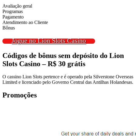
Avaliação geral
Programas
Pagamento
Atendimento ao Cliente
Bônus
Jogue no Lion Slots Casino
Códigos de bônus sem depósito do Lion
Slots Casino – R$ 30 grátis
O cassino Lion Slots pertence e é operado pela Silverstone Overseas
Limited e licenciado pelo Governo Central das Antilhas Holandesas.
Promoções