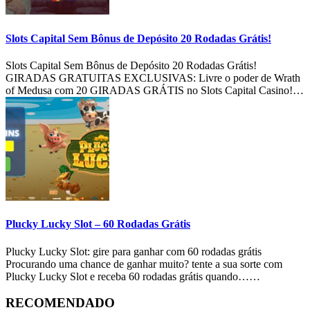
Slots Capital Sem Bônus de Depósito 20 Rodadas Grátis!
Slots Capital Sem Bônus de Depósito 20 Rodadas Grátis!
GIRADAS GRATUITAS EXCLUSIVAS: Livre o poder de Wrath
of Medusa com 20 GIRADAS GRÁTIS no Slots Capital Casino!…
Plucky Lucky Slot – 60 Rodadas Grátis
Plucky Lucky Slot: gire para ganhar com 60 rodadas grátis
Procurando uma chance de ganhar muito? tente a sua sorte com
Plucky Lucky Slot e receba 60 rodadas grátis quando……
RECOMENDADO