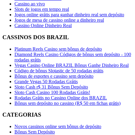
Cassino ao vivo
Slots de jogos em tempo real
Jogos online grátis para ganhar dinheiro real sem depósito
Jogos de mesa de cassino online a dinheiro real
Cassino Online Dinheiro Real
CASSINOS DOS BRAZIL
Platinum Reels Casino sem bônus de depósito
Diamond Reels Casino Códigos de bônus sem depósito - 100
rodadas grátis
Vegas Casino Online BRAZIL Bônus Ganhe Dinheiro Real
Código de bônus Slotastic de 50 rodadas grátis
Bônus de esportes e cassino sem depósito
Grande Vegas 50 Rodadas Grátis
Sloto Cash r$ 31 Bônus Sem Depósito
Sloto Cash Casino 100 Rodadas Grátis!
Rodadas Grátis no Cassino Online dos BRAZIL
Bônus sem depósito no cassino (R$ 50 em fichas grátis)
CATEGORIAS
Novos cassinos online sem bônus de depósito
Bônus Sem Depósito