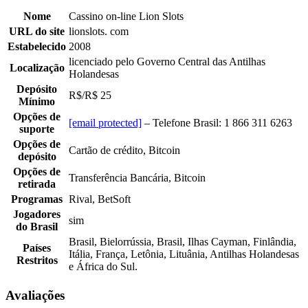
Nome
Cassino on-line Lion Slots
URL do site
lionslots. com
Estabelecido
2008
licenciado pelo Governo Central das Antilhas
Localização
Holandesas
Depósito
R$/R$ 25
Mínimo
Opções de
[email protected]
– Telefone Brasil: 1 866 311 6263
suporte
Opções de
Cartão de crédito, Bitcoin
depósito
Opções de
Transferência Bancária, Bitcoin
retirada
Programas
Rival, BetSoft
Jogadores
sim
do Brasil
Brasil, Bielorrússia, Brasil, Ilhas Cayman, Finlândia,
Países
Itália, França, Letônia, Lituânia, Antilhas Holandesas
Restritos
e África do Sul.
Avaliações