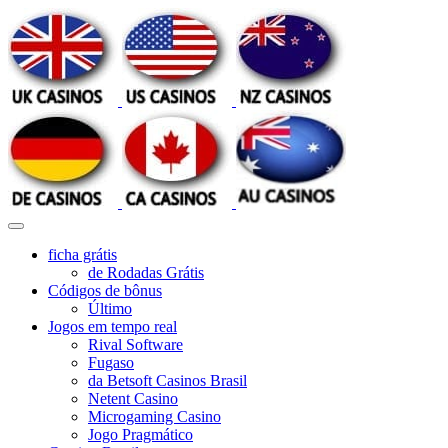
ficha grátis
de Rodadas Grátis
Códigos de bônus
Último
Jogos em tempo real
Rival Software
Fugaso
da Betsoft Casinos Brasil
Netent Casino
Microgaming Casino
Jogo Pragmático