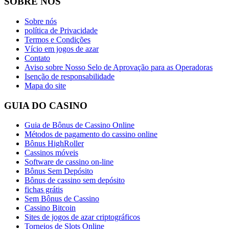
SOBRE NÓS
Sobre nós
política de Privacidade
Termos e Condições
Vício em jogos de azar
Contato
Aviso sobre Nosso Selo de Aprovação para as Operadoras
Isenção de responsabilidade
Mapa do site
GUIA DO CASINO
Guia de Bônus de Cassino Online
Métodos de pagamento do cassino online
Bônus HighRoller
Cassinos móveis
Software de cassino on-line
Bônus Sem Depósito
Bônus de cassino sem depósito
fichas grátis
Sem Bônus de Cassino
Cassino Bitcoin
Sites de jogos de azar criptográficos
Torneios de Slots Online