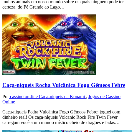
muitos animais em nosso mundo sobre os quais ninguém pode ter
certeza, do Pé Grande ao Lago…
Caça-níqueis Rocha Vulcânica Fogo Gêmeos Febre
Por
cassino on-line
Caça-níqueis da Konami
,
Jogos de Cassino
Online
Caça-níqueis Pedra Vulcânica Fogo Gêmeos Febre: joguei com
dinheiro real! Os caça-níqueis Volcanic Rock Fire Twin Fever
carregam você a um mundo místico cheio de dragões e fadas…