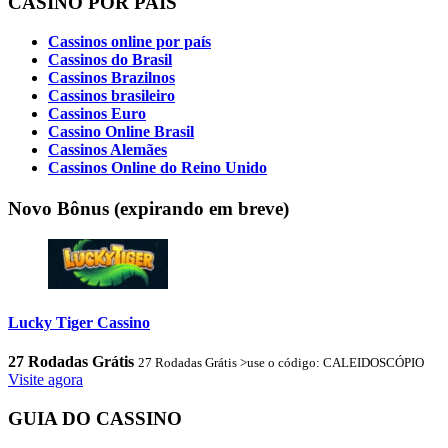
CASINO POR PAÍS
Cassinos online por país
Cassinos do Brasil
Cassinos Brazilnos
Cassinos brasileiro
Cassinos Euro
Cassino Online Brasil
Cassinos Alemães
Cassinos Online do Reino Unido
Novo Bônus (expirando em breve)
Lucky Tiger Cassino
27 Rodadas Grátis
27 Rodadas Grátis >use o código: CALEIDOSCÓPIO
Visite agora
GUIA DO CASSINO