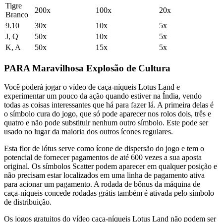
Tigre
200x
100x
20x
Branco
9.10
30x
10x
5x
J, Q
50x
10x
5x
K, A
50x
15x
5x
PARA Maravilhosa Explosão de Cultura
Você poderá jogar o vídeo de caça-níqueis Lotus Land e
experimentar um pouco da ação quando estiver na Índia, vendo
todas as coisas interessantes que há para fazer lá. A primeira delas é
o símbolo cura do jogo, que só pode aparecer nos rolos dois, três e
quatro e não pode substituir nenhum outro símbolo. Este pode ser
usado no lugar da maioria dos outros ícones regulares.
Esta flor de lótus serve como ícone de dispersão do jogo e tem o
potencial de fornecer pagamentos de até 600 vezes a sua aposta
original. Os símbolos Scatter podem aparecer em qualquer posição e
não precisam estar localizados em uma linha de pagamento ativa
para acionar um pagamento. A rodada de bônus da máquina de
caça-níqueis concede rodadas grátis também é ativada pelo símbolo
de distribuição.
Os jogos gratuitos do vídeo caça-níqueis Lotus Land não podem ser