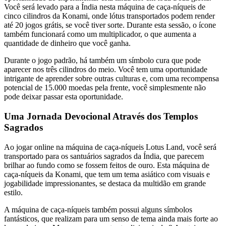
Você será levado para a Índia nesta máquina de caça-níqueis de
cinco cilindros da Konami, onde lótus transportados podem render
até 20 jogos grátis, se você tiver sorte. Durante esta sessão, o ícone
também funcionará como um multiplicador, o que aumenta a
quantidade de dinheiro que você ganha.
Durante o jogo padrão, há também um símbolo cura que pode
aparecer nos três cilindros do meio. Você tem uma oportunidade
intrigante de aprender sobre outras culturas e, com uma recompensa
potencial de 15.000 moedas pela frente, você simplesmente não
pode deixar passar esta oportunidade.
Uma Jornada Devocional Através dos Templos
Sagrados
Ao jogar online na máquina de caça-níqueis Lotus Land, você será
transportado para os santuários sagrados da Índia, que parecem
brilhar ao fundo como se fossem feitos de ouro. Esta máquina de
caça-níqueis da Konami, que tem um tema asiático com visuais e
jogabilidade impressionantes, se destaca da multidão em grande
estilo.
A máquina de caça-níqueis também possui alguns símbolos
fantásticos, que realizam para um senso de tema ainda mais forte ao