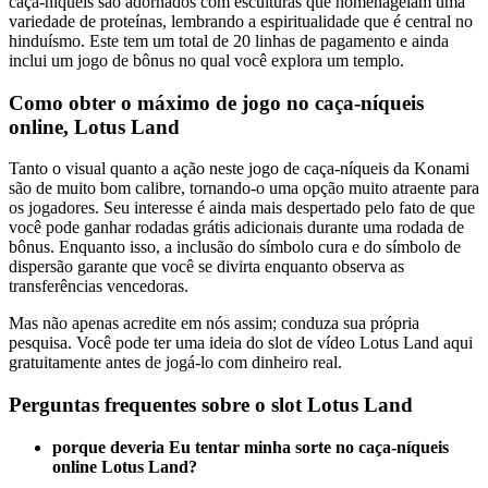
caça-níqueis são adornados com esculturas que homenageiam uma
variedade de proteínas, lembrando a espiritualidade que é central no
hinduísmo. Este tem um total de 20 linhas de pagamento e ainda
inclui um jogo de bônus no qual você explora um templo.
Como obter o máximo de jogo no caça-níqueis
online, Lotus Land
Tanto o visual quanto a ação neste jogo de caça-níqueis da Konami
são de muito bom calibre, tornando-o uma opção muito atraente para
os jogadores. Seu interesse é ainda mais despertado pelo fato de que
você pode ganhar rodadas grátis adicionais durante uma rodada de
bônus. Enquanto isso, a inclusão do símbolo cura e do símbolo de
dispersão garante que você se divirta enquanto observa as
transferências vencedoras.
Mas não apenas acredite em nós assim; conduza sua própria
pesquisa. Você pode ter uma ideia do slot de vídeo Lotus Land aqui
gratuitamente antes de jogá-lo com dinheiro real.
Perguntas frequentes sobre o slot Lotus Land
porque deveria Eu tentar minha sorte no caça-níqueis
online Lotus Land?