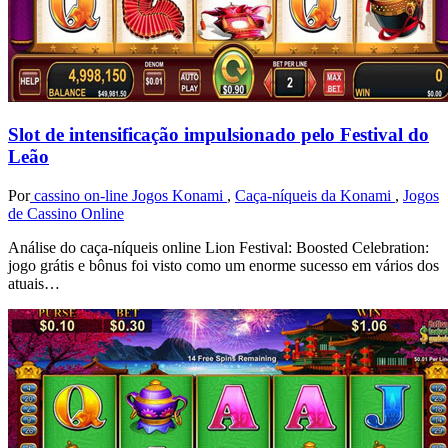
Slot de intensificação impulsionado pelo Festival do
Leão
Por
cassino on-line
Jogos Konami
,
Caça-níqueis da Konami
,
Jogos
de Cassino Online
Análise do caça-níqueis online Lion Festival: Boosted Celebration:
jogo grátis e bônus foi visto como um enorme sucesso em vários dos
atuais…