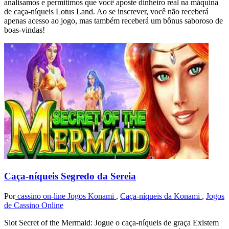
analisamos e permitimos que você aposte dinheiro real na máquina
de caça-níqueis Lotus Land. Ao se inscrever, você não receberá
apenas acesso ao jogo, mas também receberá um bônus saboroso de
boas-vindas!
Caça-níqueis Segredo da Sereia
Por
cassino on-line
Jogos Konami
,
Caça-níqueis da Konami
,
Jogos
de Cassino Online
Slot Secret of the Mermaid: Jogue o caça-níqueis de graça Existem