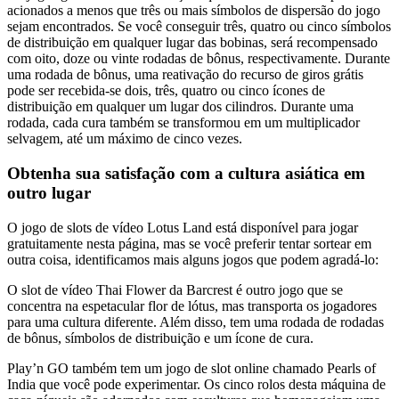
acionados a menos que três ou mais símbolos de dispersão do jogo
sejam encontrados. Se você conseguir três, quatro ou cinco símbolos
de distribuição em qualquer lugar das bobinas, será recompensado
com oito, doze ou vinte rodadas de bônus, respectivamente. Durante
uma rodada de bônus, uma reativação do recurso de giros grátis
pode ser recebida-se dois, três, quatro ou cinco ícones de
distribuição em qualquer um lugar dos cilindros. Durante uma
rodada, cada cura também se transformou em um multiplicador
selvagem, até um máximo de cinco vezes.
Obtenha sua satisfação com a cultura asiática em
outro lugar
O jogo de slots de vídeo Lotus Land está disponível para jogar
gratuitamente nesta página, mas se você preferir tentar sortear em
outra coisa, identificamos mais alguns jogos que podem agradá-lo:
O slot de vídeo Thai Flower da Barcrest é outro jogo que se
concentra na espetacular flor de lótus, mas transporta os jogadores
para uma cultura diferente. Além disso, tem uma rodada de rodadas
de bônus, símbolos de distribuição e um ícone de cura.
Play’n GO também tem um jogo de slot online chamado Pearls of
India que você pode experimentar. Os cinco rolos desta máquina de