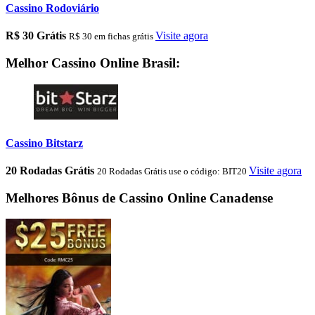
Cassino Rodoviário
R$ 30 Grátis
Visite agora
R$ 30 em fichas grátis
Melhor Cassino Online Brasil:
Cassino Bitstarz
20 Rodadas Grátis
Visite agora
20 Rodadas Grátis use o código: BIT20
Melhores Bônus de Cassino Online Canadense