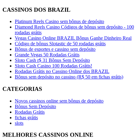
CASSINOS DOS BRAZIL
Platinum Reels Casino sem bônus de depósito
Diamond Reels Casino Códigos de bônus sem depósito - 100
rodadas grátis
Vegas Casino Online BRAZIL Bônus Ganhe Dinheiro Real
Código de bônus Slotastic de 50 rodadas grátis
Bônus de esportes e cassino sem depósito
Grande Vegas 50 Rodadas Grátis
Sloto Cash r$ 31 Bônus Sem Depósito
Sloto Cash Casino 100 Rodadas Grátis!
Rodadas Grátis no Cassino Online dos BRAZIL
Bônus sem depósito no cassino (R$ 50 em fichas grátis)
CATEGORIAS
Novos cassinos online sem bônus de depósito
Bônus Sem Depósito
Rodadas Grátis
fichas grátis
slots
MELHORES CASSINOS ONLINE