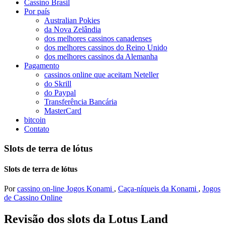
Cassino Brasil
Por país
Australian Pokies
da Nova Zelândia
dos melhores cassinos canadenses
dos melhores cassinos do Reino Unido
dos melhores cassinos da Alemanha
Pagamento
cassinos online que aceitam Neteller
do Skrill
do Paypal
Transferência Bancária
MasterCard
bitcoin
Contato
Slots de terra de lótus
Slots de terra de lótus
Por
cassino on-line
Jogos Konami
,
Caça-níqueis da Konami
,
Jogos
de Cassino Online
Revisão dos slots da Lotus Land