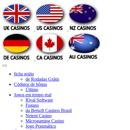
ficha grátis
de Rodadas Grátis
Códigos de bônus
Último
Jogos em tempo real
Rival Software
Fugaso
da Betsoft Casinos Brasil
Netent Casino
Microgaming Casino
Jogo Pragmático