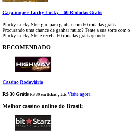
Caça-níqueis Lucky Lucky – 60 Rodadas Grátis
Plucky Lucky Slot: gire para ganhar com 60 rodadas grátis
Procurando uma chance de ganhar muito? Tente a sua sorte com o
Plucky Lucky Slot e receba 60 rodadas grátis quando……
RECOMENDADO
Cassino Rodoviário
R$ 30 Grátis
Visite agora
R$ 30 em fichas grátis
Melhor cassino online do Brasil: