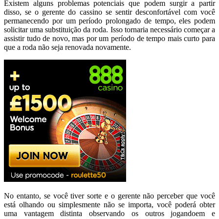
Existem alguns problemas potenciais que podem surgir a partir
disso, se o gerente do cassino se sentir desconfortável com você
permanecendo por um período prolongado de tempo, eles podem
solicitar uma substituição da roda. Isso tornaria necessário começar a
assistir tudo de novo, mas por um período de tempo mais curto para
que a roda não seja renovada novamente.
No entanto, se você tiver sorte e o gerente não perceber que você
está olhando ou simplesmente não se importa, você poderá obter
uma vantagem distinta observando os outros jogandoem e