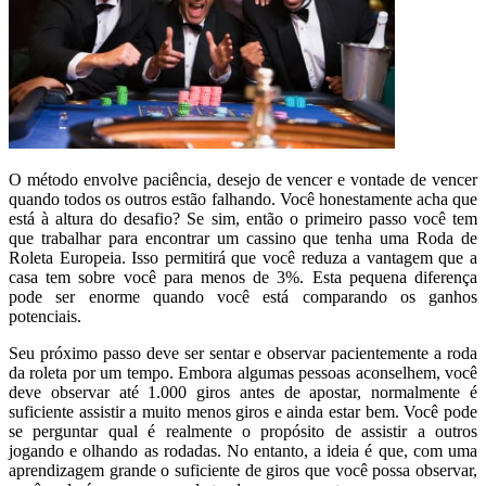
O método envolve paciência, desejo de vencer e vontade de vencer
quando todos os outros estão falhando. Você honestamente acha que
está à altura do desafio? Se sim, então o primeiro passo você tem
que trabalhar para encontrar um cassino que tenha uma Roda de
Roleta Europeia. Isso permitirá que você reduza a vantagem que a
casa tem sobre você para menos de 3%. Esta pequena diferença
pode ser enorme quando você está comparando os ganhos
potenciais.
Seu próximo passo deve ser sentar e observar pacientemente a roda
da roleta por um tempo. Embora algumas pessoas aconselhem, você
deve observar até 1.000 giros antes de apostar, normalmente é
suficiente assistir a muito menos giros e ainda estar bem. Você pode
se perguntar qual é realmente o propósito de assistir a outros
jogando e olhando as rodadas. No entanto, a ideia é que, com uma
aprendizagem grande o suficiente de giros que você possa observar,