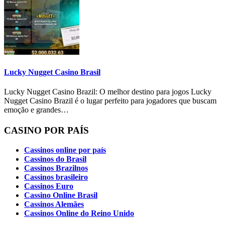
Lucky Nugget Casino Brasil
Lucky Nugget Casino Brazil: O melhor destino para jogos Lucky
Nugget Casino Brazil é o lugar perfeito para jogadores que buscam
emoção e grandes…
CASINO POR PAÍS
Cassinos online por país
Cassinos do Brasil
Cassinos Brazilnos
Cassinos brasileiro
Cassinos Euro
Cassino Online Brasil
Cassinos Alemães
Cassinos Online do Reino Unido