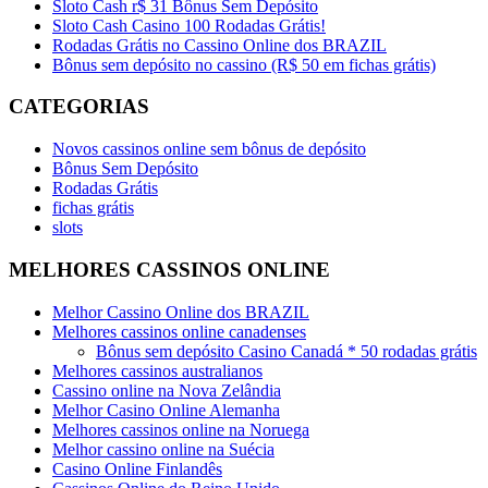
Sloto Cash r$ 31 Bônus Sem Depósito
Sloto Cash Casino 100 Rodadas Grátis!
Rodadas Grátis no Cassino Online dos BRAZIL
Bônus sem depósito no cassino (R$ 50 em fichas grátis)
CATEGORIAS
Novos cassinos online sem bônus de depósito
Bônus Sem Depósito
Rodadas Grátis
fichas grátis
slots
MELHORES CASSINOS ONLINE
Melhor Cassino Online dos BRAZIL
Melhores cassinos online canadenses
Bônus sem depósito Casino Canadá * 50 rodadas grátis
Melhores cassinos australianos
Cassino online na Nova Zelândia
Melhor Casino Online Alemanha
Melhores cassinos online na Noruega
Melhor cassino online na Suécia
Casino Online Finlandês