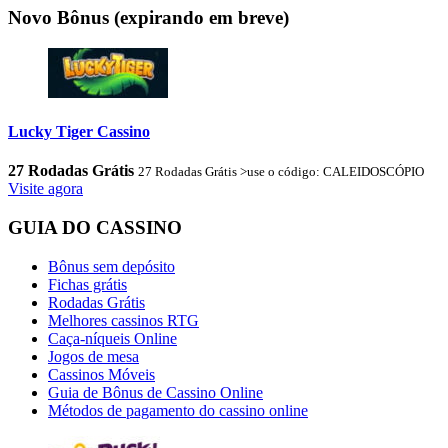
Novo Bônus (expirando em breve)
Lucky Tiger Cassino
27 Rodadas Grátis
27 Rodadas Grátis >use o código: CALEIDOSCÓPIO
Visite agora
GUIA DO CASSINO
Bônus sem depósito
Fichas grátis
Rodadas Grátis
Melhores cassinos RTG
Caça-níqueis Online
Jogos de mesa
Cassinos Móveis
Guia de Bônus de Cassino Online
Métodos de pagamento do cassino online