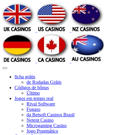
ficha grátis
de Rodadas Grátis
Códigos de bônus
Último
Jogos em tempo real
Rival Software
Fugaso
da Betsoft Casinos Brasil
Netent Casino
Microgaming Casino
Jogo Pragmático