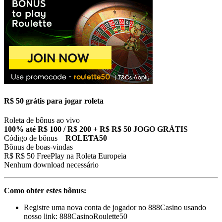
R$ 50 grátis para jogar roleta
Roleta de bônus ao vivo
100% até R$ 100 / R$ 200 + R$ R$ 50 JOGO GRÁTIS
Código de bônus –
ROLETA50
Bônus de boas-vindas
R$ R$ 50 FreePlay na Roleta Europeia
Nenhum download necessário
Como obter estes bônus:
Registre uma nova conta de jogador no 888Casino usando
nosso link: 888CasinoRoulette50