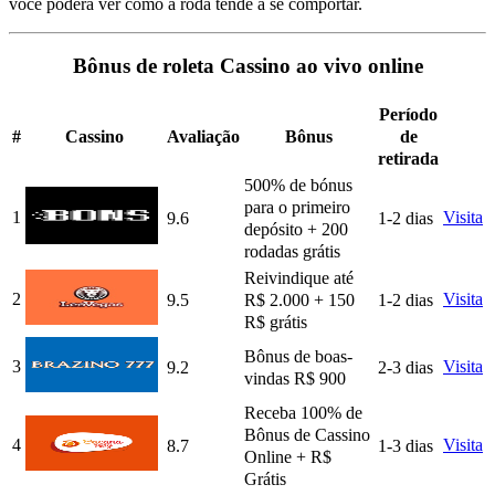
você poderá ver como a roda tende a se comportar.
Bônus de roleta Cassino ao vivo online
Período
de
#
Cassino
Avaliação
Bônus
retirada
500% de bónus
para o primeiro
1
Visita
9.6
1-2 dias
depósito + 200
rodadas grátis
Reivindique até
2
Visita
R$ 2.000 + 150
9.5
1-2 dias
R$ grátis
Bônus de boas-
3
Visita
9.2
2-3 dias
vindas R$ 900
Receba 100% de
Bônus de Cassino
4
Visita
8.7
1-3 dias
Online + R$
Grátis