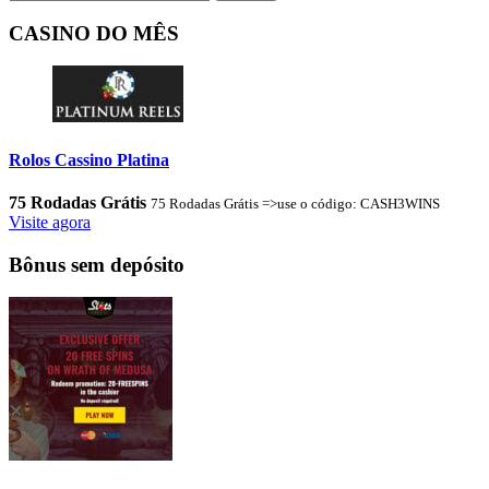
CASINO DO MÊS
Rolos Cassino Platina
75 Rodadas Grátis
75 Rodadas Grátis =>use o código: CASH3WINS
Visite agora
Bônus sem depósito