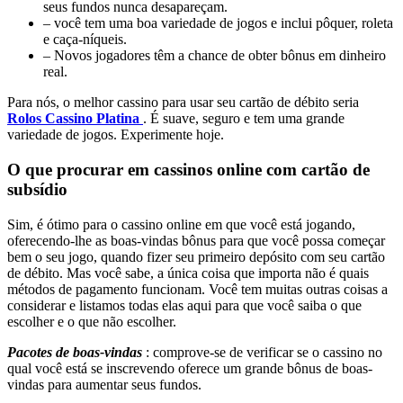
seus fundos nunca desapareçam.
– você tem uma boa variedade de jogos e inclui pôquer, roleta
e caça-níqueis.
– Novos jogadores têm a chance de obter bônus em dinheiro
real.
Para nós, o melhor cassino para usar seu cartão de débito seria
Rolos Cassino Platina
. É suave, seguro e tem uma grande
variedade de jogos. Experimente hoje.
O que procurar em cassinos online com cartão de
subsídio
Sim, é ótimo para o cassino online em que você está jogando,
oferecendo-lhe as boas-vindas bônus para que você possa começar
bem o seu jogo, quando fizer seu primeiro depósito com seu cartão
de débito. Mas você sabe, a única coisa que importa não é quais
métodos de pagamento funcionam. Você tem muitas outras coisas a
considerar e listamos todas elas aqui para que você saiba o que
escolher e o que não escolher.
Pacotes de boas-vindas
: comprove-se de verificar se o cassino no
qual você está se inscrevendo oferece um grande bônus de boas-
vindas para aumentar seus fundos.