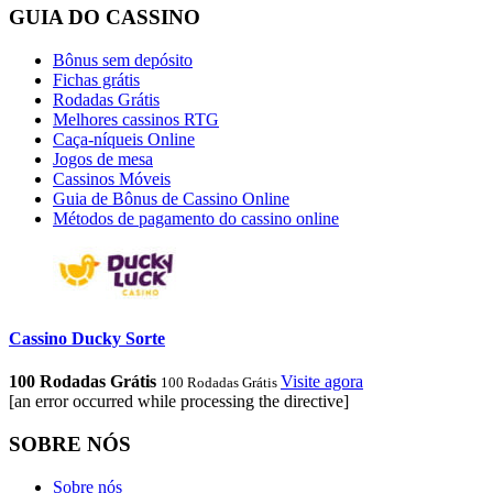
GUIA DO CASSINO
Bônus sem depósito
Fichas grátis
Rodadas Grátis
Melhores cassinos RTG
Caça-níqueis Online
Jogos de mesa
Cassinos Móveis
Guia de Bônus de Cassino Online
Métodos de pagamento do cassino online
Cassino Ducky Sorte
100 Rodadas Grátis
Visite agora
100 Rodadas Grátis
[an error occurred while processing the directive]
SOBRE NÓS
Sobre nós