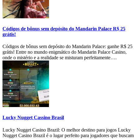
Códigos de bônus sem depósito do Mandarin Palace R$ 25
grátis!
Códigos de bônus sem depósito do Mandarin Palace: ganhe R$ 25
grátis! Entre no mundo enigmático do Mandarin Palace Casino,
onde o mistério e a realidade se misturam perfeitamente….
Lucky Nugget Cassino Brasil
Lucky Nugget Casino Brazil: O melhor destino para jogos Lucky
Nugget Casino Brazil é o lugar perfeito para jogadores que buscam