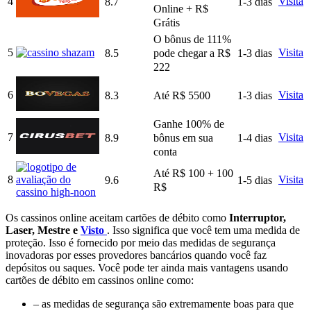
4
Visita
8.7
1-3 dias
Online + R$
Grátis
O bônus de 111%
5
Visita
pode chegar a R$
8.5
1-3 dias
222
6
Visita
8.3
Até R$ 5500
1-3 dias
Ganhe 100% de
7
Visita
bônus em sua
8.9
1-4 dias
conta
Até R$ 100 + 100
8
Visita
9.6
1-5 dias
R$
Os cassinos online aceitam cartões de débito como
Interruptor,
Laser, Mestre e
Visto
. Isso significa que você tem uma medida de
proteção. Isso é fornecido por meio das medidas de segurança
inovadoras por esses provedores bancários quando você faz
depósitos ou saques. Você pode ter ainda mais vantagens usando
cartões de débito em cassinos online como:
– as medidas de segurança são extremamente boas para que