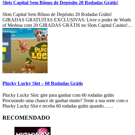
Slots Capital Sem Bônus de Depósito 20 Rodadas Grátis!
Slots Capital Sem Bônus de Depósito 20 Rodadas Grátis!
GIRADAS GRATUITAS EXCLUSIVAS: Livre o poder de Wrath
of Medusa com 20 GIRADAS GRÁTIS no Slots Capital Casino!…
Plucky Lucky Slot – 60 Rodadas Grátis
Plucky Lucky Slot: gire para ganhar com 60 rodadas grátis
Procurando uma chance de ganhar muito? Tente a sua sorte com o
Plucky Lucky Slot e receba 60 rodadas grátis quando……
RECOMENDADO