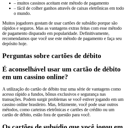
– muitos cassinos aceitam este método de pagamento
– fácil de colher ganhos através de caixas eletrônicas em todo
o mundo.
Muitos jogadores gostam de usar cartões de subsídio porque são
rápidos e seguros. Mas as vantagens extras feitas com esse método
de pagamento disparado em popularidade. Definitivamente,
recomendamos que você use este método de pagamento e faça seu
depósito hoje.
Perguntas sobre cartões de débito
É aconselhável usar um cartão de débito
em um cassino online?
A utilização do cartão de débito traz uma série de vantagens como
acesso rápido a fundos, bônus exclusivos e segurança nas
transações. Podem surgir problemas se você estiver jogando em um
cassino online brasileiro. Mas, felizmente, você pode usar outros
métodos, como carteiras eletrônicas e cartões de crédito ou um
cartão de débito, estão fora de questão para você.
Os cartões de subsídio que você jogou em