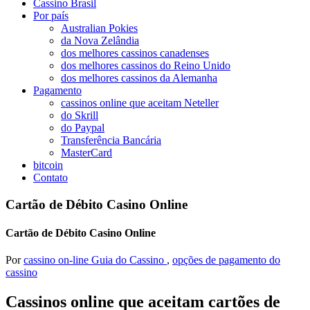
Cassino Brasil
Por país
Australian Pokies
da Nova Zelândia
dos melhores cassinos canadenses
dos melhores cassinos do Reino Unido
dos melhores cassinos da Alemanha
Pagamento
cassinos online que aceitam Neteller
do Skrill
do Paypal
Transferência Bancária
MasterCard
bitcoin
Contato
Cartão de Débito Casino Online
Cartão de Débito Casino Online
Por
cassino on-line
Guia do Cassino
,
opções de pagamento do
cassino
Cassinos online que aceitam cartões de