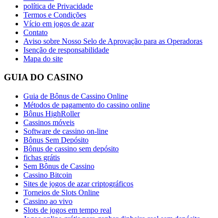
política de Privacidade
Termos e Condições
Vício em jogos de azar
Contato
Aviso sobre Nosso Selo de Aprovação para as Operadoras
Isenção de responsabilidade
Mapa do site
GUIA DO CASINO
Guia de Bônus de Cassino Online
Métodos de pagamento do cassino online
Bônus HighRoller
Cassinos móveis
Software de cassino on-line
Bônus Sem Depósito
Bônus de cassino sem depósito
fichas grátis
Sem Bônus de Cassino
Cassino Bitcoin
Sites de jogos de azar criptográficos
Torneios de Slots Online
Cassino ao vivo
Slots de jogos em tempo real