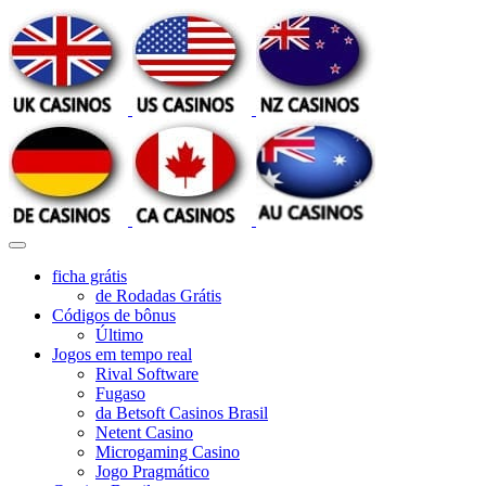
ficha grátis
de Rodadas Grátis
Códigos de bônus
Último
Jogos em tempo real
Rival Software
Fugaso
da Betsoft Casinos Brasil
Netent Casino
Microgaming Casino
Jogo Pragmático