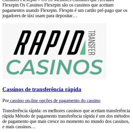
Flexepin Os Cassinos Flexepin são os cassinos que aceitam
pagamentos usando Flexepin. Flexpin é um cartão pré-pago que os
jogadores de táxi usam para depositar…
Cassinos de transferência rápida
Por
cassino on-line
opções de pagamento do cassino
Transferência rápida: os melhores cassinos que aceitam transferência
rápida Método de pagamento transferência rápida é um dos métodos
de pagamento que mais cresce no momento no mundo dos cassinos,
e mais cassinos…