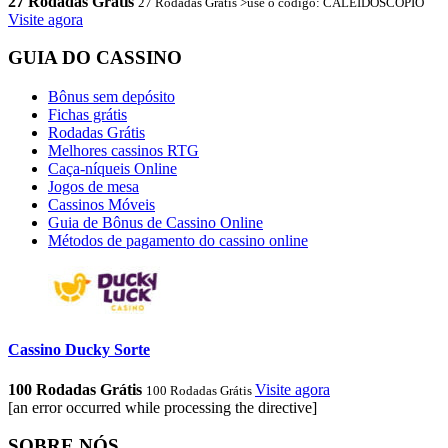
27 Rodadas Grátis
27 Rodadas Grátis >use o código: CALEIDOSCÓPIO
Visite agora
GUIA DO CASSINO
Bônus sem depósito
Fichas grátis
Rodadas Grátis
Melhores cassinos RTG
Caça-níqueis Online
Jogos de mesa
Cassinos Móveis
Guia de Bônus de Cassino Online
Métodos de pagamento do cassino online
Cassino Ducky Sorte
100 Rodadas Grátis
Visite agora
100 Rodadas Grátis
[an error occurred while processing the directive]
SOBRE NÓS