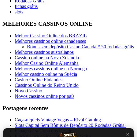
Rodadas Grátis
fichas grátis
slots
MELHORES CASSINOS ONLINE
Melhor Cassino Online dos BRAZIL
Melhores cassinos online canadenses
Bônus sem depósito Casino Canadá * 50 rodadas grátis
Melhores cassinos australianos
Cassino online na Nova Zelândia
Melhor Casino Online Alemanha
Melhores cassinos online na Noruega
Melhor cassino online na Suécia
Casino Online Finlandês
Cassinos Online do Reino Unido
Novo Cassino
Novos cassinos online por país
Postagens recentes
Caça-níqueis Vintage Vegas – Rival Gaming
Slots Capital Sem Bônus de Depósito 20 Rodadas Grátis!
Espaço para Copa dos Desejos
×
Plucky Lucky Slot – 60 Rodadas Grátis