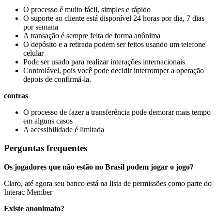
O processo é muito fácil, simples e rápido
O suporte ao cliente está disponível 24 horas por dia, 7 dias
por semana
A transação é sempre feita de forma anônima
O depósito e a retirada podem ser feitos usando um telefone
celular
Pode ser usado para realizar interações internacionais
Controlável, pois você pode decidir interromper a operação
depois de confirmá-la.
contras
O processo de fazer a transferência pode demorar mais tempo
em alguns casos
A acessibilidade é limitada
Perguntas frequentes
Os jogadores que não estão no Brasil podem jogar o jogo?
Claro, até agora seu banco está na lista de permissões como parte do
Interac Member
Existe anonimato?