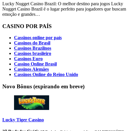
Lucky Nugget Casino Brazil: O melhor destino para jogos Lucky
Nugget Casino Brazil é o lugar perfeito para jogadores que buscam
emoção e grandes…
CASINO POR PAÍS
Cassinos online por país
Cassinos do Brasil
Cassinos Brazilnos
Cassinos brasileiro
Cassinos Euro
Cassino Online Brasil
Cassinos Alemães
Cassinos Online do Reino Unido
Novo Bônus (expirando em breve)
Lucky Tiger Cassino