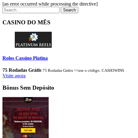
[an error occurred while processing the directive]
CASINO DO MÊS
Rolos Cassino Platina
75 Rodadas Grátis
75 Rodadas Grátis =>use o código: CASH3WINS
Visite agora
Bônus Sem Depósito