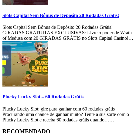
Slots Capital Sem Bônus de Depósito 20 Rodadas Grátis!
Slots Capital Sem Bônus de Depósito 20 Rodadas Grátis!
GIRADAS GRATUITAS EXCLUSIVAS: Livre o poder de Wrath
of Medusa com 20 GIRADAS GRÁTIS no Slots Capital Casino!…
Plucky Lucky Slot – 60 Rodadas Grátis
Plucky Lucky Slot: gire para ganhar com 60 rodadas grátis
Procurando uma chance de ganhar muito? Tente a sua sorte com o
Plucky Lucky Slot e receba 60 rodadas grátis quando……
RECOMENDADO