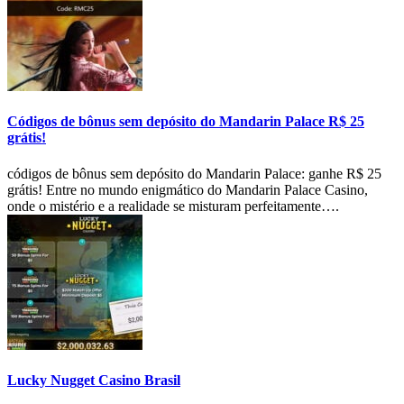
Códigos de bônus sem depósito do Mandarin Palace R$ 25
grátis!
códigos de bônus sem depósito do Mandarin Palace: ganhe R$ 25
grátis! Entre no mundo enigmático do Mandarin Palace Casino,
onde o mistério e a realidade se misturam perfeitamente….
Lucky Nugget Casino Brasil