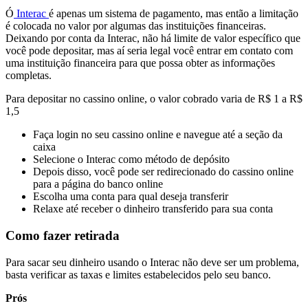
Ó
Interac
é apenas um sistema de pagamento, mas então a limitação
é colocada no valor por algumas das instituições financeiras.
Deixando por conta da Interac, não há limite de valor específico que
você pode depositar, mas aí seria legal você entrar em contato com
uma instituição financeira para que possa obter as informações
completas.
Para depositar no cassino online, o valor cobrado varia de R$ 1 a R$
1,5
Faça login no seu cassino online e navegue até a seção da
caixa
Selecione o Interac como método de depósito
Depois disso, você pode ser redirecionado do cassino online
para a página do banco online
Escolha uma conta para qual deseja transferir
Relaxe até receber o dinheiro transferido para sua conta
Como fazer retirada
Para sacar seu dinheiro usando o Interac não deve ser um problema,
basta verificar as taxas e limites estabelecidos pelo seu banco.
Prós