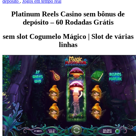
depósito
,
Jogos em tempo real
Platinum Reels Casino sem bônus de
depósito – 60 Rodadas Grátis
sem slot Cogumelo Mágico | Slot de várias
linhas