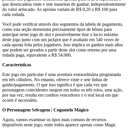
que desencadeia vinte e sete maneiras de ganhar, independentemente
do valor arriscado. As apostas variam de R$ 0,20 a R$ 100 para
cada rodada.
Você pode verificar através dos segmentos da tabela de pagamento,
como esta seção demonstra precisamente tipos de bônus para
antecipar neste jogo de slot e possivelmente tirar o lucro máximo
deste jogo junto com um jackpot que é avaliado em 540 vezes de
cada aposta feita pelos jogadores. Isso implica os ganhos mais altos
que podem ser gerados a partir deste slot como retorno por uma
rodada paga, equivalente a R$ 54.000.
Características
Este jogo em particular é uma aventura extraordinária programada
em três cilindros. No entanto, oferece vinte e sete linhas de
ganho/pagamento. O que isso significa é que cada vez que
personagens coincidentes surgem em todos os três rolos, uma ação,
por sua vez, resulta em combos vencedores e o real local em que
ocorre é necessário.
O Personagem Selvagem | Cogumelo Mágico
Agora, vamos examinar os tipos mais comuns de recursos
disponíveis neste jogo, entre todos aparece apenas como Magic