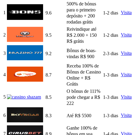
500% de bónus
para o primeiro
1
Visita
9.6
1-2 dias
depósito + 200
rodadas grátis
Reivindique até
2
Visita
R$ 2.000 + 150
9.5
1-2 dias
R$ grátis
Bônus de boas-
3
Visita
9.2
2-3 dias
vindas R$ 900
Receba 100% de
Bônus de Cassino
4
Visita
8.7
1-3 dias
Online + R$
Grátis
O bônus de 111%
5
Visita
pode chegar a R$
8.5
1-3 dias
222
6
Visita
8.3
Até R$ 5500
1-3 dias
Ganhe 100% de
7
Visita
bônus em sua
8.9
1-4 dias