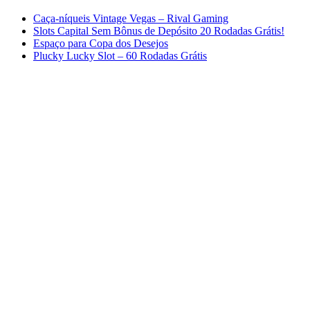
Caça-níqueis Vintage Vegas – Rival Gaming
Slots Capital Sem Bônus de Depósito 20 Rodadas Grátis!
Espaço para Copa dos Desejos
Plucky Lucky Slot – 60 Rodadas Grátis