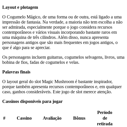
Layout e plotagem
O Cogumelo Mágico, de uma forma ou de outra, está ligado a uma
impressão de fantasia. Na verdade, a maioria não tem escolha a não
ser admirada, especialmente porque o jogo considera recursos
contemporâneos e vários visuais incorporando bastante raros em
uma máquina de três cilindros. Além disso, nunca apresenta
personagens antigos que são mais frequentes em jogos antigos, o
que é algo para se apreciar.
Os personagens incluem guitarras, cogumelos selvagens, livros, uma
bobina de fios, fadas de cogumelos e velas.
Palavras finais
O layout geral do slot Magic Mushroom é bastante inspirador,
porque também apresenta recursos contemporâneos e, em qualquer
caso, ganhos consideráveis. Este jogo de slot merece atenção.
Cassinos disponíveis para jogar
Período
de
#
Cassino
Avaliação
Bônus
retirada