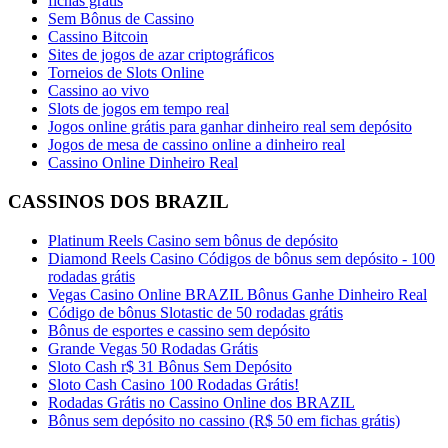
fichas grátis
Sem Bônus de Cassino
Cassino Bitcoin
Sites de jogos de azar criptográficos
Torneios de Slots Online
Cassino ao vivo
Slots de jogos em tempo real
Jogos online grátis para ganhar dinheiro real sem depósito
Jogos de mesa de cassino online a dinheiro real
Cassino Online Dinheiro Real
CASSINOS DOS BRAZIL
Platinum Reels Casino sem bônus de depósito
Diamond Reels Casino Códigos de bônus sem depósito - 100
rodadas grátis
Vegas Casino Online BRAZIL Bônus Ganhe Dinheiro Real
Código de bônus Slotastic de 50 rodadas grátis
Bônus de esportes e cassino sem depósito
Grande Vegas 50 Rodadas Grátis
Sloto Cash r$ 31 Bônus Sem Depósito
Sloto Cash Casino 100 Rodadas Grátis!
Rodadas Grátis no Cassino Online dos BRAZIL
Bônus sem depósito no cassino (R$ 50 em fichas grátis)