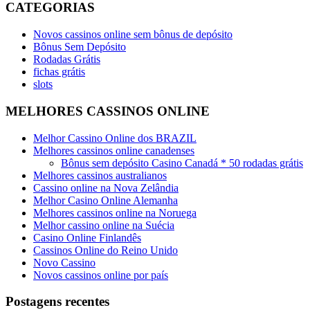
CATEGORIAS
Novos cassinos online sem bônus de depósito
Bônus Sem Depósito
Rodadas Grátis
fichas grátis
slots
MELHORES CASSINOS ONLINE
Melhor Cassino Online dos BRAZIL
Melhores cassinos online canadenses
Bônus sem depósito Casino Canadá * 50 rodadas grátis
Melhores cassinos australianos
Cassino online na Nova Zelândia
Melhor Casino Online Alemanha
Melhores cassinos online na Noruega
Melhor cassino online na Suécia
Casino Online Finlandês
Cassinos Online do Reino Unido
Novo Cassino
Novos cassinos online por país
Postagens recentes