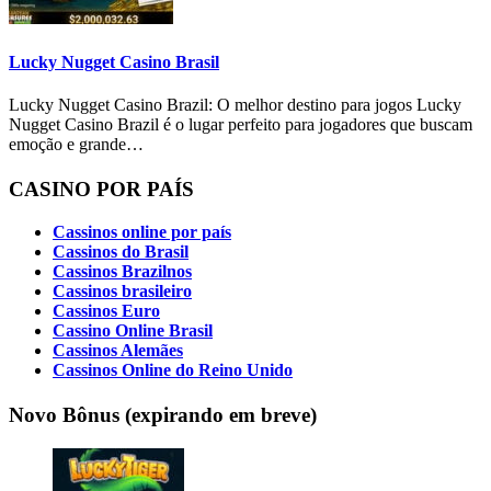
Lucky Nugget Casino Brasil
Lucky Nugget Casino Brazil: O melhor destino para jogos Lucky
Nugget Casino Brazil é o lugar perfeito para jogadores que buscam
emoção e grande…
CASINO POR PAÍS
Cassinos online por país
Cassinos do Brasil
Cassinos Brazilnos
Cassinos brasileiro
Cassinos Euro
Cassino Online Brasil
Cassinos Alemães
Cassinos Online do Reino Unido
Novo Bônus (expirando em breve)