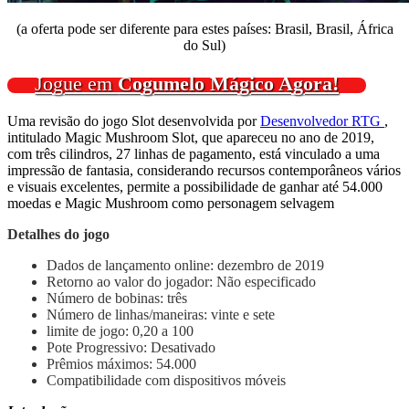
(a oferta pode ser diferente para estes países: Brasil, Brasil, África
do Sul)
Jogue em
Cogumelo Mágico Agora!
Uma revisão do jogo Slot desenvolvida por
Desenvolvedor RTG
,
intitulado Magic Mushroom Slot, que apareceu no ano de 2019,
com três cilindros, 27 linhas de pagamento, está vinculado a uma
impressão de fantasia, considerando recursos contemporâneos vários
e visuais excelentes, permite a possibilidade de ganhar até 54.000
moedas e Magic Mushroom como personagem selvagem
Detalhes do jogo
Dados de lançamento online: dezembro de 2019
Retorno ao valor do jogador: Não especificado
Número de bobinas: três
Número de linhas/maneiras: vinte e sete
limite de jogo: 0,20 a 100
Pote Progressivo: Desativado
Prêmios máximos: 54.000
Compatibilidade com dispositivos móveis