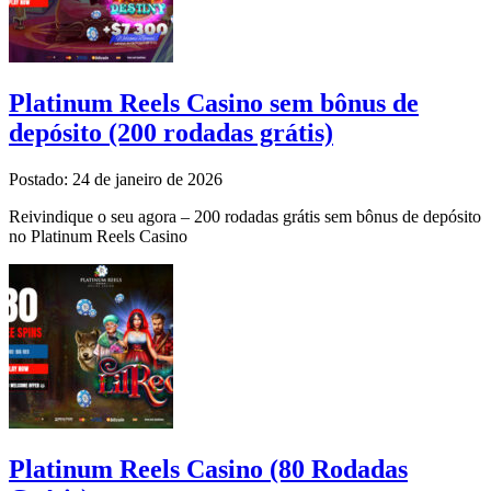
Platinum Reels Casino sem bônus de
depósito (200 rodadas grátis)
Postado: 24 de janeiro de 2026
Reivindique o seu agora – 200 rodadas grátis sem bônus de depósito
no Platinum Reels Casino
Platinum Reels Casino (80 Rodadas