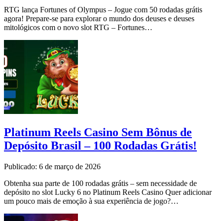
RTG lança Fortunes of Olympus – Jogue com 50 rodadas grátis
agora! Prepare-se para explorar o mundo dos deuses e deuses
mitológicos com o novo slot RTG – Fortunes…
Platinum Reels Casino Sem Bônus de
Depósito Brasil – 100 Rodadas Grátis!
Publicado: 6 de março de 2026
Obtenha sua parte de 100 rodadas grátis – sem necessidade de
depósito no slot Lucky 6 no Platinum Reels Casino Quer adicionar
um pouco mais de emoção à sua experiência de jogo?…