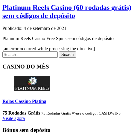
Platinum Reels Casino (60 rodadas grátis)
sem códigos de depósito
Publicado: 4 de setembro de 2021
Platinum Reels Casino Free Spins sem códigos de depósito
[an error occurred while processing the directive]
CASINO DO MÊS
Rolos Cassino Platina
75 Rodadas Grátis
75 Rodadas Grátis =>use o código: CASH3WINS
Visite agora
Bônus sem depósito