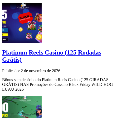
Platinum Reels Casino (125 Rodadas
Grátis)
Publicado: 2 de novembro de 2026
Bônus sem depósito do Platinum Reels Casino (125 GIRADAS
GRÁTIS) NAS Promoções do Cassino Black Friday WILD HOG
LUAU 2026