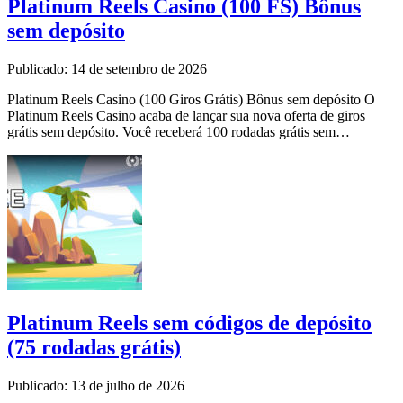
Platinum Reels Casino (100 FS) Bônus
sem depósito
Publicado: 14 de setembro de 2026
Platinum Reels Casino (100 Giros Grátis) Bônus sem depósito O
Platinum Reels Casino acaba de lançar sua nova oferta de giros
grátis sem depósito. Você receberá 100 rodadas grátis sem…
Platinum Reels sem códigos de depósito
(75 rodadas grátis)
Publicado: 13 de julho de 2026