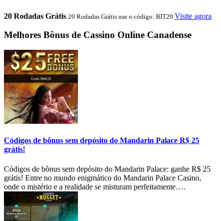
20 Rodadas Grátis
Visite agora
20 Rodadas Grátis use o código: BIT20
Melhores Bônus de Cassino Online Canadense
Códigos de bônus sem depósito do Mandarin Palace R$ 25
grátis!
Códigos de bônus sem depósito do Mandarin Palace: ganhe R$ 25
grátis! Entre no mundo enigmático do Mandarin Palace Casino,
onde o mistério e a realidade se misturam perfeitamente….