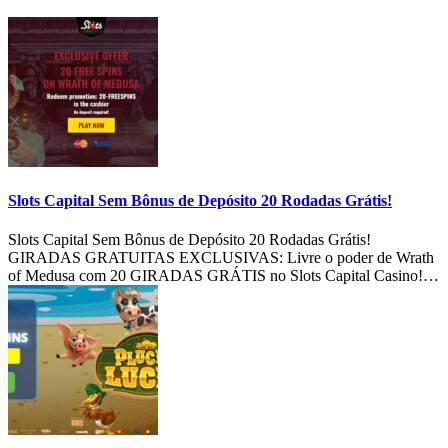
Slots Capital Sem Bônus de Depósito 20 Rodadas Grátis!
Slots Capital Sem Bônus de Depósito 20 Rodadas Grátis!
GIRADAS GRATUITAS EXCLUSIVAS: Livre o poder de Wrath
of Medusa com 20 GIRADAS GRÁTIS no Slots Capital Casino!…