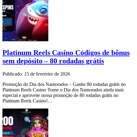
Platinum Reels Casino Códigos de bônus
sem depósito – 80 rodadas grátis
Publicado: 15 de fevereiro de 2026
Promoção do Dia dos Namorados – Ganhe 80 rodadas grátis no
Platinum Reels Casino Torne o Dia dos Namorados ainda mais
especial e aproveite nossa promoção de 80 rodadas grátis no
Platinum Reels Casino!…