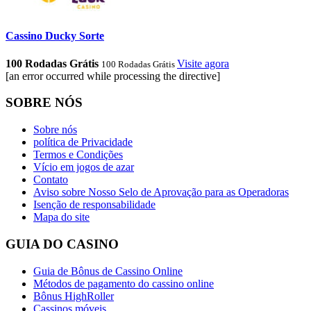
Cassino Ducky Sorte
100 Rodadas Grátis
Visite agora
100 Rodadas Grátis
[an error occurred while processing the directive]
SOBRE NÓS
Sobre nós
política de Privacidade
Termos e Condições
Vício em jogos de azar
Contato
Aviso sobre Nosso Selo de Aprovação para as Operadoras
Isenção de responsabilidade
Mapa do site
GUIA DO CASINO
Guia de Bônus de Cassino Online
Métodos de pagamento do cassino online
Bônus HighRoller
Cassinos móveis