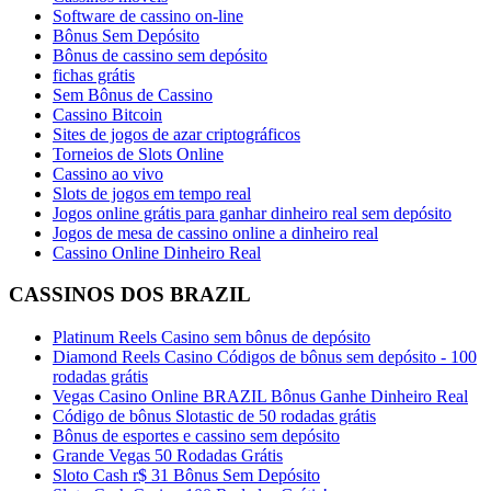
Software de cassino on-line
Bônus Sem Depósito
Bônus de cassino sem depósito
fichas grátis
Sem Bônus de Cassino
Cassino Bitcoin
Sites de jogos de azar criptográficos
Torneios de Slots Online
Cassino ao vivo
Slots de jogos em tempo real
Jogos online grátis para ganhar dinheiro real sem depósito
Jogos de mesa de cassino online a dinheiro real
Cassino Online Dinheiro Real
CASSINOS DOS BRAZIL
Platinum Reels Casino sem bônus de depósito
Diamond Reels Casino Códigos de bônus sem depósito - 100
rodadas grátis
Vegas Casino Online BRAZIL Bônus Ganhe Dinheiro Real
Código de bônus Slotastic de 50 rodadas grátis
Bônus de esportes e cassino sem depósito
Grande Vegas 50 Rodadas Grátis
Sloto Cash r$ 31 Bônus Sem Depósito