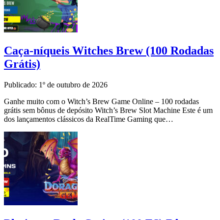
Caça-níqueis Witches Brew (100 Rodadas
Grátis)
Publicado: 1º de outubro de 2026
Ganhe muito com o Witch’s Brew Game Online – 100 rodadas
grátis sem bônus de depósito Witch’s Brew Slot Machine Este é um
dos lançamentos clássicos da RealTime Gaming que…