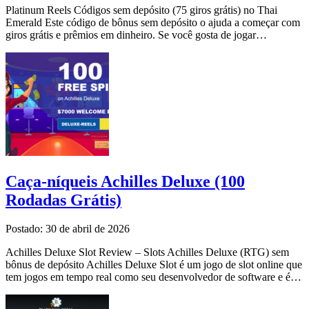
Platinum Reels Códigos sem depósito (75 giros grátis) no Thai
Emerald Este código de bônus sem depósito o ajuda a começar com
giros grátis e prêmios em dinheiro. Se você gosta de jogar…
Caça-níqueis Achilles Deluxe (100
Rodadas Grátis)
Postado: 30 de abril de 2026
Achilles Deluxe Slot Review – Slots Achilles Deluxe (RTG) sem
bônus de depósito Achilles Deluxe Slot é um jogo de slot online que
tem jogos em tempo real como seu desenvolvedor de software e é…