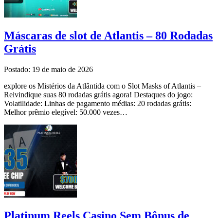
Máscaras de slot de Atlantis – 80 Rodadas
Grátis
Postado: 19 de maio de 2026
explore os Mistérios da Atlântida com o Slot Masks of Atlantis –
Reivindique suas 80 rodadas grátis agora! Destaques do jogo:
Volatilidade: Linhas de pagamento médias: 20 rodadas grátis:
Melhor prêmio elegível: 50.000 vezes…
Platinum Reels Casino Sem Bônus de