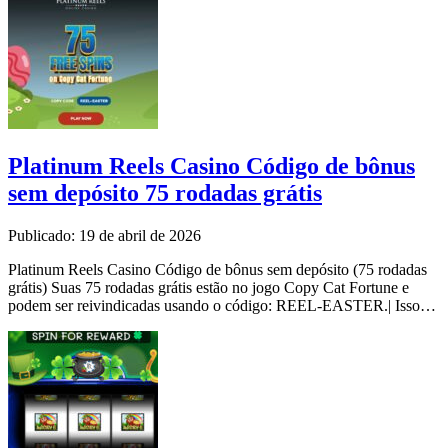
Platinum Reels Casino Código de bônus
sem depósito 75 rodadas grátis
Publicado: 19 de abril de 2026
Platinum Reels Casino Código de bônus sem depósito (75 rodadas
grátis) Suas 75 rodadas grátis estão no jogo Copy Cat Fortune e
podem ser reivindicadas usando o código: REEL-EASTER.| Isso…