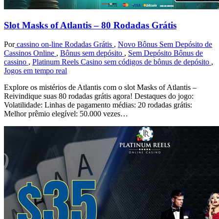
Slot Masks of Atlantis – 80 Rodadas Grátis
Por
cassino on-line
Rodadas Grátis
,
Novo Bônus Sem Depósito de
Cassinos Online
,
Bônus sem depósito
,
Sem Depósito Bônus de
cassino
,
Platinum Reels Casino sem códigos de bônus de depósito
,
Jogos em tempo real
Explore os mistérios de Atlantis com o slot Masks of Atlantis –
Reivindique suas 80 rodadas grátis agora! Destaques do jogo:
Volatilidade: Linhas de pagamento médias: 20 rodadas grátis:
Melhor prêmio elegível: 50.000 vezes…