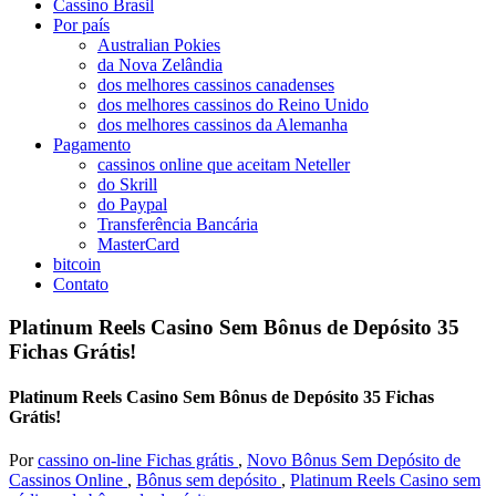
Cassino Brasil
Por país
Australian Pokies
da Nova Zelândia
dos melhores cassinos canadenses
dos melhores cassinos do Reino Unido
dos melhores cassinos da Alemanha
Pagamento
cassinos online que aceitam Neteller
do Skrill
do Paypal
Transferência Bancária
MasterCard
bitcoin
Contato
Platinum Reels Casino Sem Bônus de Depósito 35
Fichas Grátis!
Platinum Reels Casino Sem Bônus de Depósito 35 Fichas
Grátis!
Por
cassino on-line
Fichas grátis
,
Novo Bônus Sem Depósito de
Cassinos Online
,
Bônus sem depósito
,
Platinum Reels Casino sem