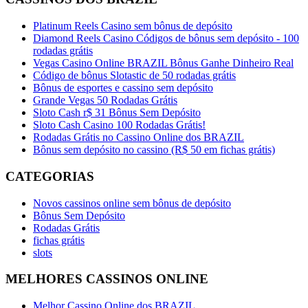
Platinum Reels Casino sem bônus de depósito
Diamond Reels Casino Códigos de bônus sem depósito - 100
rodadas grátis
Vegas Casino Online BRAZIL Bônus Ganhe Dinheiro Real
Código de bônus Slotastic de 50 rodadas grátis
Bônus de esportes e cassino sem depósito
Grande Vegas 50 Rodadas Grátis
Sloto Cash r$ 31 Bônus Sem Depósito
Sloto Cash Casino 100 Rodadas Grátis!
Rodadas Grátis no Cassino Online dos BRAZIL
Bônus sem depósito no cassino (R$ 50 em fichas grátis)
CATEGORIAS
Novos cassinos online sem bônus de depósito
Bônus Sem Depósito
Rodadas Grátis
fichas grátis
slots
MELHORES CASSINOS ONLINE
Melhor Cassino Online dos BRAZIL