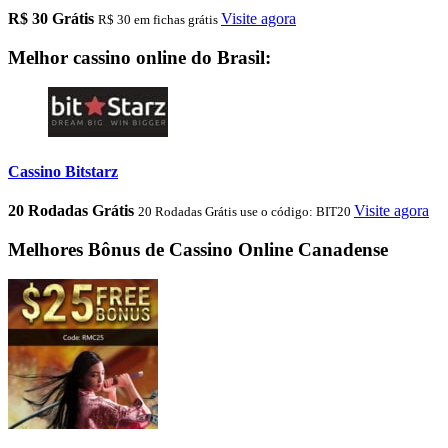
R$ 30 Grátis
Visite agora
R$ 30 em fichas grátis
Melhor cassino online do Brasil:
Cassino Bitstarz
20 Rodadas Grátis
Visite agora
20 Rodadas Grátis use o código: BIT20
Melhores Bônus de Cassino Online Canadense