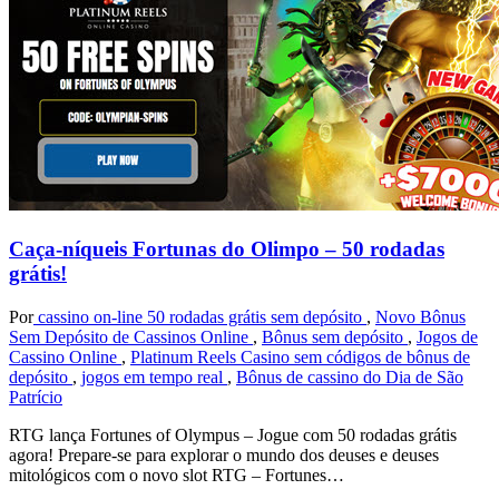
Caça-níqueis Fortunas do Olimpo – 50 rodadas
grátis!
Por
cassino on-line
50 rodadas grátis sem depósito
,
Novo Bônus
Sem Depósito de Cassinos Online
,
Bônus sem depósito
,
Jogos de
Cassino Online
,
Platinum Reels Casino sem códigos de bônus de
depósito
,
jogos em tempo real
,
Bônus de cassino do Dia de São
Patrício
RTG lança Fortunes of Olympus – Jogue com 50 rodadas grátis
agora! Prepare-se para explorar o mundo dos deuses e deuses
mitológicos com o novo slot RTG – Fortunes…