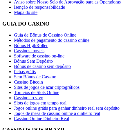
Aviso sobre Nosso Selo de Aprovação para as Operadoras
Isenção de responsabilidade
Mapa do site
GUIA DO CASINO
Guia de Bônus de Cassino Online
Métodos de pagamento do cassino online
Bônus HighRoller
Cassinos móveis
Software de cassino on-line
Bônus Sem Depósito
Bônus de cassino sem depósito
fichas grátis
Sem Bônus de Cassino
Cassino Bitcoin
Sites de jogos de azar criptográficos
Torneios de Slots Online
Cassino ao vivo
Slots de jogos em tempo real
Jogos online grátis para ganhar dinheiro real sem depósito
Jogos de mesa de cassino online a dinheiro real
Cassino Online Dinheiro Real
CASSINOS DOS BRAZIL