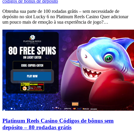
códigos de bônus de depósito
Obtenha sua parte de 100 rodadas grátis – sem necessidade de
depósito no slot Lucky 6 no Platinum Reels Casino Quer adicionar
um pouco mais de emoção à sua experiência de jogo?…
Platinum Reels Casino Códigos de bônus sem
depósito – 80 rodadas grátis