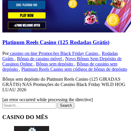
Platinum Reels Casino (125 Rodadas Grátis)
Por
cassino on-line
Promoções Black Friday Casino
,
Rodadas
Grátis
,
Bônus de cassino móvel
,
Novo Bônus Sem Depósito de
Cassinos Online
,
Bônus sem depósito
,
Bônus de cassino sem
depósito
,
Platinum Reels Casino sem códigos de bônus de depósito
Bônus sem depósito do Platinum Reels Casino (125 GIRADAS
GRÁTIS) NAS Promoções do Cassino Black Friday WILD HOG
LUAU 2026
[an error occurred while processing the directive]
CASINO DO MÊS