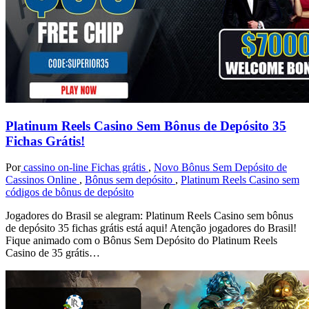
Platinum Reels Casino Sem Bônus de Depósito 35
Fichas Grátis!
Por
cassino on-line
Fichas grátis
,
Novo Bônus Sem Depósito de
Cassinos Online
,
Bônus sem depósito
,
Platinum Reels Casino sem
códigos de bônus de depósito
Jogadores do Brasil se alegram: Platinum Reels Casino sem bônus
de depósito 35 fichas grátis está aqui! Atenção jogadores do Brasil!
Fique animado com o Bônus Sem Depósito do Platinum Reels
Casino de 35 grátis…