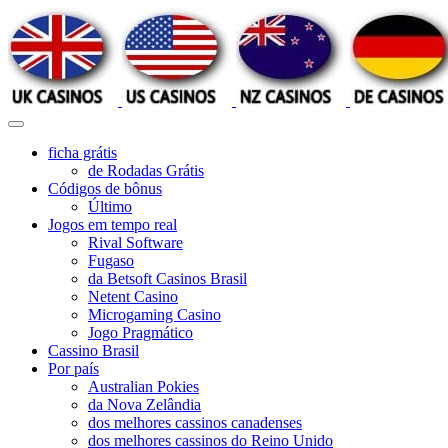
ficha grátis
de Rodadas Grátis
Códigos de bônus
Último
Jogos em tempo real
Rival Software
Fugaso
da Betsoft Casinos Brasil
Netent Casino
Microgaming Casino
Jogo Pragmático
Cassino Brasil
Por país
Australian Pokies
da Nova Zelândia
dos melhores cassinos canadenses
dos melhores cassinos do Reino Unido