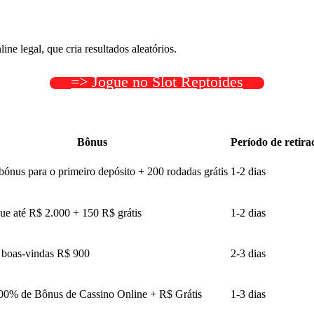
ne legal, que cria resultados aleatórios.
=> Jogue no Slot Reptoides
Bônus
Período de retira
ónus para o primeiro depósito + 200 rodadas grátis
1-2 dias
ue até R$ 2.000 + 150 R$ grátis
1-2 dias
 boas-vindas R$ 900
2-3 dias
00% de Bônus de Cassino Online + R$ Grátis
1-3 dias