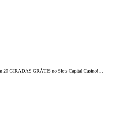
om 20 GIRADAS GRÁTIS no Slots Capital Casino!…