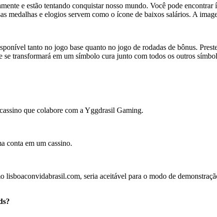
ente e estão tentando conquistar nosso mundo. Você pode encontrar íc
sas medalhas e elogios servem como o ícone de baixos salários. A ima
isponível tanto no jogo base quanto no jogo de rodadas de bônus. Prest
le se transformará em um símbolo cura junto com todos os outros símbo
e cassino que colabore com a Yggdrasil Gaming.
uma conta em um cassino.
mo lisboaconvidabrasil.com, seria aceitável para o modo de demonstraçã
ds?