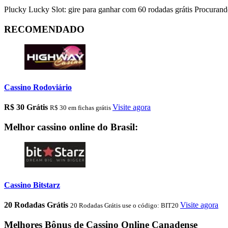
Plucky Lucky Slot: gire para ganhar com 60 rodadas grátis Procura
RECOMENDADO
Cassino Rodoviário
R$ 30 Grátis
Visite agora
R$ 30 em fichas grátis
Melhor cassino online do Brasil:
Cassino Bitstarz
20 Rodadas Grátis
Visite agora
20 Rodadas Grátis use o código: BIT20
Melhores Bônus de Cassino Online Canadense