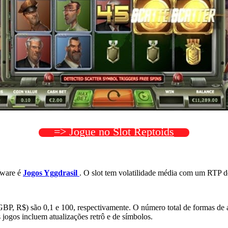
=> Jogue no Slot Reptoids
tware é
Jogos Yggdrasil
. O slot tem volatilidade média com um RTP d
BP, R$) são 0,1 e 100, respectivamente. O número total de formas de a
 jogos incluem atualizações retrô e de símbolos.