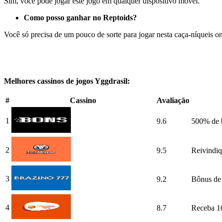
Sim, você pode jogar este jogo em qualquer dispositivo móvel.
Como posso ganhar no Reptoids?
Você só precisa de um pouco de sorte para jogar nesta caça-níqueis onli
Melhores cassinos de jogos Yggdrasil:
#
Cassino
Avaliação
1
9.6
500% de b
2
9.5
Reivindiq
3
9.2
Bônus de
4
8.7
Receba 1