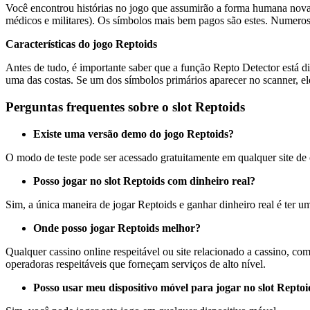
Você encontrou histórias no jogo que assumirão a forma humana novam
médicos e militares). Os símbolos mais bem pagos são estes. Numero
Características do jogo Reptoids
Antes de tudo, é importante saber que a função Repto Detector está d
uma das costas. Se um dos símbolos primários aparecer no scanner, e
Perguntas frequentes sobre o slot Reptoids
Existe uma versão demo do jogo Reptoids?
O modo de teste pode ser acessado gratuitamente em qualquer site d
Posso jogar no slot Reptoids com dinheiro real?
Sim, a única maneira de jogar Reptoids e ganhar dinheiro real é ter 
Onde posso jogar Reptoids melhor?
Qualquer cassino online respeitável ou site relacionado a cassino, co
operadoras respeitáveis ​​que forneçam serviços de alto nível.
Posso usar meu dispositivo móvel para jogar no slot Reptoi