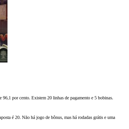
e 96,1 por cento. Existem 20 linhas de pagamento e 5 bobinas.
posta é 20. Não há jogo de bônus, mas há rodadas grátis e uma