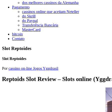
dos melhores cassinos da Alemanha
Pagamento
cassinos online que aceitam Neteller
do Skrill
do Paypal
Transferência Bancária
MasterCard
bitcoin
Contato
Slot Reptoides
Slot Reptoides
Por
cassino on-line
Jogos Yggdrasil
Reptoids Slot Review – Slots online (Yggdr