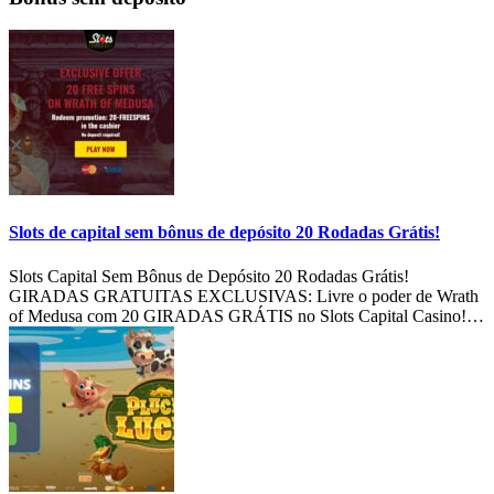
Slots de capital sem bônus de depósito 20 Rodadas Grátis!
Slots Capital Sem Bônus de Depósito 20 Rodadas Grátis!
GIRADAS GRATUITAS EXCLUSIVAS: Livre o poder de Wrath
of Medusa com 20 GIRADAS GRÁTIS no Slots Capital Casino!…