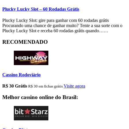
Plucky Lucky Slot – 60 Rodadas Grátis
Plucky Lucky Slot: gire para ganhar com 60 rodadas grátis
Procurando uma chance de ganhar muito? Tente a sua sorte com o
Plucky Lucky Slot e receba 60 rodadas grátis quando……
RECOMENDADO
Cassino Rodoviário
R$ 30 Grátis
Visite agora
R$ 30 em fichas grátis
Melhor cassino online do Brasil: