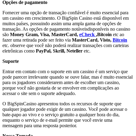
Opções de pagamento
Fornecer uma opção de transação confiável é muito essencial para
um cassino em crescimento. O BigSpin Casino está disponível em
muitos países, possuindo assim uma ampla gama de opções de
transação. As opções de pagamento notáveis​​disponíveis no cassino
são
Money Gram, Visa, MasterCard,
eCheck
,Bitcoin
etc ao
fazer uma retirada pode ser feito via
MasterCard, Visto,
Bitcoin
etc. observe que você não poderá realizar transações com carteiras
eletrônicas como
PayPal, Skrill, Neteller
etc.
Suporte
Entrar em contato com o suporte em um cassino é um serviço que
pode parecer irrelevante quando se ouve falar, mas é muito essencial
para os jogadores considerarem antes de escolher um cassino,
porque você não gostaria de se envolver em complicações ao
acessar o site sem o suporte adequado.
O BigSpinCasino apresentou todos os recursos de suporte que
qualquer jogador pode exigir de um cassino. Você pode acessar o
bate-papo ao vivo e o serviço gratuito a qualquer hora do dia,
enquanto o serviço de e-mail permite que você envie uma
mensagem para uma resposta posterior.
Nossa Tomada