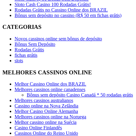
Sloto Cash Casino 100 Rodadas Grátis!
Rodadas Grátis no Cassino Online dos BRAZIL
Bônus sem depósito no cassino (R$ 50 em fichas grátis)
CATEGORIAS
Novos cassinos online sem bônus de depósito
Bônus Sem Depósito
Rodadas Grátis
fichas grátis
slots
MELHORES CASSINOS ONLINE
Melhor Cassino Online dos BRAZIL
Melhores cassinos online canadenses
Bônus sem depósito Casino Canadá * 50 rodadas grátis
Melhores cassinos australianos
Cassino online na Nova Zelândia
Melhor Casino Online Alemanha
Melhores cassinos online na Noruega
Melhor cassino online na Suécia
Casino Online Finlandês
Cassinos Online do Reino Unido