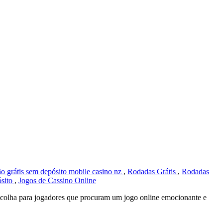
ão grátis sem depósito mobile casino nz
,
Rodadas Grátis
,
Rodadas
ósito
,
Jogos de Cassino Online
scolha para jogadores que procuram um jogo online emocionante e