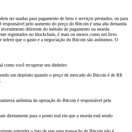
 podem ser usadas para pagamento de bens e serviços prestados, ou para
O responsável pelo aumento do preço do Bitcoin é uma alta demanda
e investimento diferente do método de pagamento ou moeda
lmente registrados no blockchain, é mais ou menos como um livro
e inferir que o gasto e a negociação do Bitcoin são anônimos. O
há como você recuperar seu dinheiro
fazendo um depósito quando o preço de mercado do Bitcoin é de R$
.
atureza anônima da operação do Bitcoin é responsável pela
hain diretamente para o ponto real em que a moeda está sendo
portante entender o fato de que uma transação de Bitcoin não é