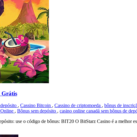
 Grátis
 depósito
,
Cassino Bitcoin
,
Cassino de criptomoeda
,
bônus de inscriç
 Online
,
Bônus sem depósito
,
casino online canadá sem bônus de dep
epósito: use o código de bônus: BIT20 O BitStarz Casino é a melhor e