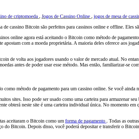
ino de criptomoeda
,
Jogos de Cassino Online
,
jogos de mesa de cassi
 de cassino Bitcoin são perfeitos para cassinos online e offline. Eles s
os online agora está aceitando o Bitcoin como método de pagamento, e 
e apostam com a moeda proprietária. A maioria deles oferece aos jogad
itcoin de volta aos jogadores usando o valor de mercado atual. No entant
oedas antes de poder usar esse método. Mas então, familiarizar-se co
o como método de pagamento para um cassino online. Se você ainda não
m muitos sites. Isso pode ser usado como uma carteira para armazenar s
nte obterá neste site é uma carteira individual única. No momento em q
ostas aceitaram o Bitcoin como um
forma de pagamento
. Todas as outras
o Bitcoin. Depois disso, você poderá depositar e transferir o Bitcoin d