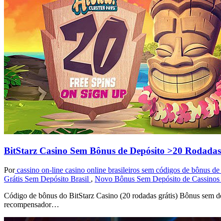
BitStarz Casino Sem Bônus de Depósito >20 Rodadas
Por
cassino on-line
casino online brasileiros sem códigos de bônus de
Grátis Sem Depósito Brasil
,
Novo Bônus Sem Depósito de Cassinos
Código de bônus do BitStarz Casino (20 rodadas grátis) Bônus sem d
recompensador…