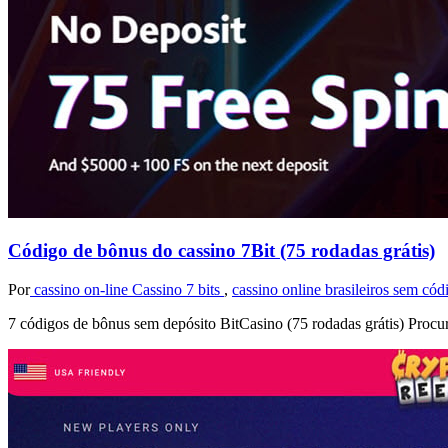
Código de bônus do cassino 7Bit (75 rodadas grátis)
Por
cassino on-line
Cassino 7 bits
,
cassino online brasileiros sem có
7 códigos de bônus sem depósito BitCasino (75 rodadas grátis) Proc