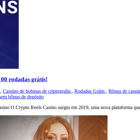
00 rodadas grátis!
n
,
Cassino de bobinas de criptografia
,
Rodadas Grátis
,
Bônus de cassi
 sem bônus de depósito
sino O Crypto Reels Casino surgiu em 2019, uma nova plataforma que 