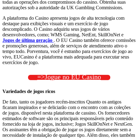
todas as operações dos compromissos do cassino. Obtenha suas
autorizações sob a autoridade da UK Gambling Commissions.
A plataforma do Casino apresenta jogos de alta tecnologia com
destaque para exibições visuais e um exercício de jogo
descomplicado. O Casino adquiriu seus jogos de vários
desenvolvedores, como; WMS Gaming, NetEnt, SkillOnNet e
Jogos de última geração
. O EU Casino também oferece comissões
e promoções generosas, além de serviços de atendimento ativo o
tempo todo. Porventura, você é estranho para exercícios de jogo ao
vivo, EUCasino é a plataforma mais adequada para executar seus
exercícios de jogo.
=>Jogue no EU Casino
Variedades de jogos ricos
De fato, tanto os jogadores recém-inscritos Quanto os antigos
ficaram inspirados e se deliciarão com o encontro com as coleções
de jogos. disponível nesta plataforma de cassino. Os fornecedores
estimados de software são os principais responsáveis ​​pelo conteúdo
fornecido na loja de jogos, inclusive; Jogos SkillOnNet e NextGen.
Os assinantes têm a obrigação de jogar os jogos diretamente sem a
necessidade de instalação de qualquer tipo. Além disso, eles também