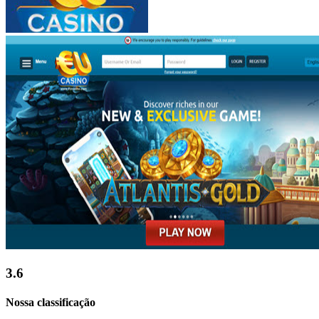
3.6
Nossa classificação