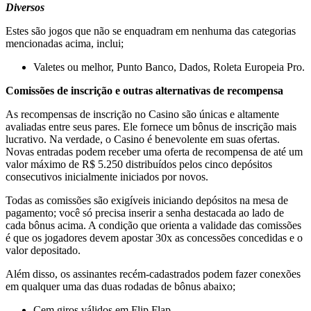
Diversos
Estes são jogos que não se enquadram em nenhuma das categorias
mencionadas acima, inclui;
Valetes ou melhor, Punto Banco, Dados, Roleta Europeia Pro.
Comissões de inscrição e outras alternativas de recompensa
As recompensas de inscrição no Casino são únicas e altamente
avaliadas entre seus pares. Ele fornece um bônus de inscrição mais
lucrativo. Na verdade, o Casino é benevolente em suas ofertas.
Novas entradas podem receber uma oferta de recompensa de até um
valor máximo de R$ 5.250 distribuídos pelos cinco depósitos
consecutivos inicialmente iniciados por novos.
Todas as comissões são exigíveis iniciando depósitos na mesa de
pagamento; você só precisa inserir a senha destacada ao lado de
cada bônus acima. A condição que orienta a validade das comissões
é que os jogadores devem apostar 30x as concessões concedidas e o
valor depositado.
Além disso, os assinantes recém-cadastrados podem fazer conexões
em qualquer uma das duas rodadas de bônus abaixo;
Cem giros válidos em Flip Flap