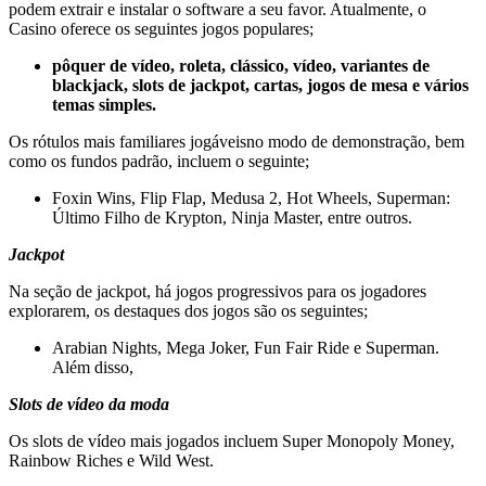
podem extrair e instalar o software a seu favor. Atualmente, o
Casino oferece os seguintes jogos populares;
pôquer de vídeo, roleta, clássico, vídeo, variantes de
blackjack, slots de jackpot, cartas, jogos de mesa e vários
temas simples.
Os rótulos mais familiares jogáveis​​no modo de demonstração, bem
como os fundos padrão, incluem o seguinte;
Foxin Wins, Flip Flap, Medusa 2, Hot Wheels, Superman:
Último Filho de Krypton, Ninja Master, entre outros.
Jackpot
Na seção de jackpot, há jogos progressivos para os jogadores
explorarem, os destaques dos jogos são os seguintes;
Arabian Nights, Mega Joker, Fun Fair Ride e Superman.
Além disso,
Slots de vídeo da moda
Os slots de vídeo mais jogados incluem Super Monopoly Money,
Rainbow Riches e Wild West.