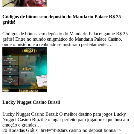
Códigos de bônus sem depósito do Mandarin Palace R$ 25
grátis!
Códigos de bônus sem depósito do Mandarin Palace: ganhe R$ 25
grátis! Entre no mundo enigmático do Mandarin Palace Casino,
onde o mistério e a realidade se misturam perfeitamente….
Lucky Nugget Casino Brasil
Lucky Nugget Casino Brazil: O melhor destino para jogos Lucky
Nugget Casino Brazil é o lugar perfeito para jogadores que buscam
emoção e grandes…
20 Rodadas Grátis” href=”/bitstarz-casino-no-deposit-bonus/”>