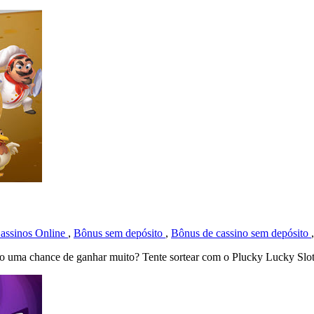
assinos Online
,
Bônus sem depósito
,
Bônus de cassino sem depósito
do uma chance de ganhar muito? Tente sortear com o Plucky Lucky Slo