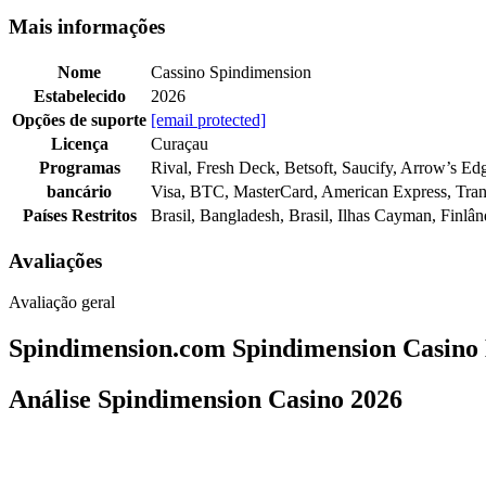
Mais informações
Nome
Cassino Spindimension
Estabelecido
2026
Opções de suporte
[email protected]
Licença
Curaçau
Programas
Rival, Fresh Deck, Betsoft, Saucify, Arrow’s E
bancário
Visa, BTC, MasterCard, American Express, Tran
Países Restritos
Brasil, Bangladesh, Brasil, Ilhas Cayman, Finlând
Avaliações
Avaliação geral
Spindimension.com Spindimension Casino 
Análise Spindimension Casino 2026