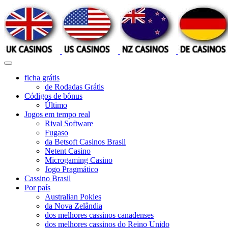
ficha grátis
de Rodadas Grátis
Códigos de bônus
Último
Jogos em tempo real
Rival Software
Fugaso
da Betsoft Casinos Brasil
Netent Casino
Microgaming Casino
Jogo Pragmático
Cassino Brasil
Por país
Australian Pokies
da Nova Zelândia
dos melhores cassinos canadenses
dos melhores cassinos do Reino Unido