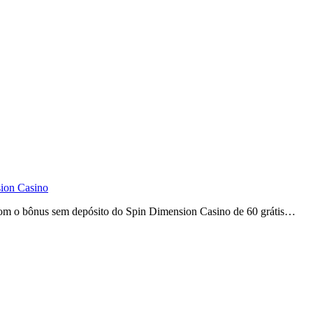
ion Casino
com o bônus sem depósito do Spin Dimension Casino de 60 grátis…