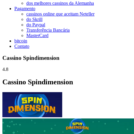
dos melhores cassinos da Alemanha
Pagamento
cassinos online que aceitam Neteller
do Skrill
do Paypal
Transferência Bancária
MasterCard
bitcoin
Contato
Cassino Spindimension
4.8
Cassino Spindimension