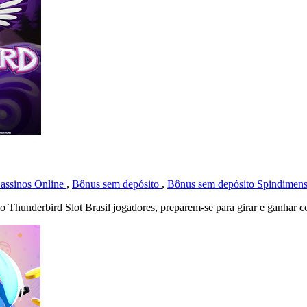
assinos Online
,
Bônus sem depósito
,
Bônus sem depósito Spindimens
Thunderbird Slot Brasil jogadores, preparem-se para girar e ganhar 