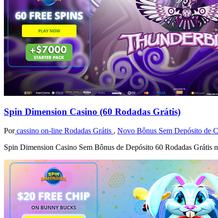
Spin Dimension Casino (60 Rodadas Grátis)
Por
cassino on-line
Rodadas Grátis
,
Novo Bônus Sem Depósito de C
Spin Dimension Casino Sem Bônus de Depósito 60 Rodadas Grátis no 