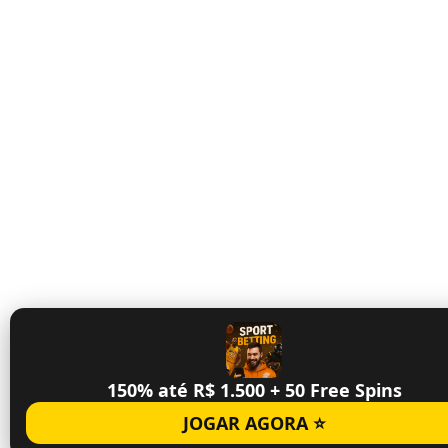
150% até R$ 1.500 + 50 Free Spins
JOGAR AGORA ⭐