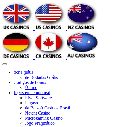
ficha grátis
de Rodadas Grátis
Códigos de bônus
Último
Jogos em tempo real
Rival Software
Fugaso
da Betsoft Casinos Brasil
Netent Casino
Microgaming Casino
Jogo Pragmático