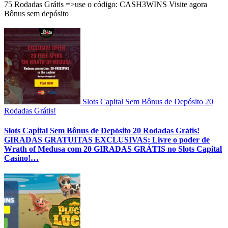
75 Rodadas Grátis =>use o código: CASH3WINS
Visite agora
Bônus sem depósito
Slots Capital Sem Bônus de Depósito 20
Rodadas Grátis!
Slots Capital Sem Bônus de Depósito 20 Rodadas Grátis!
GIRADAS GRATUITAS EXCLUSIVAS: Livre o poder de
Wrath of Medusa com 20 GIRADAS GRÁTIS no Slots Capital
Casino!…