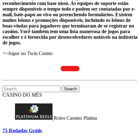
reconhecimento com base nisso. As equipes de suporte estão
sempre disponíveis o tempo todo e podem ser contatadas por e-
mail, bate-papo ao vivo ou preenchendo formulários. Existem
muitos bônus e promoções disponíveis, incluindo os bônus de
boas-vindas para jogadores que terminaram de se registrar no
cassino. Você também tem uma lista numerosa de jogos para
escolher e é fornecida por desenvolvedores notáveis ​​​​​​na indústria
de jogos.
=>Jogue no Twin Casino
CASINO DO MÊS
Rolos Cassino Platina
75 Rodadas Grátis