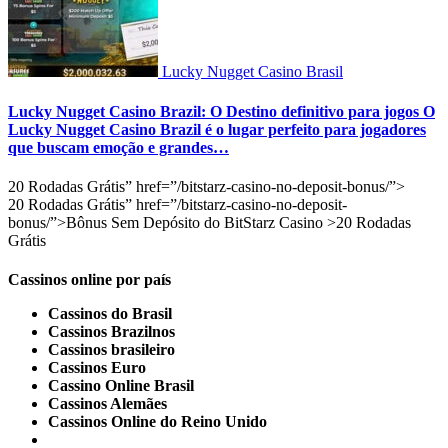
Lucky Nugget Casino Brasil
Lucky Nugget Casino Brazil: O Destino definitivo para jogos O
Lucky Nugget Casino Brazil é o lugar perfeito para jogadores
que buscam emoção e grandes…
20 Rodadas Grátis” href=”/bitstarz-casino-no-deposit-bonus/”>
20 Rodadas Grátis” href=”/bitstarz-casino-no-deposit-
bonus/”>Bônus Sem Depósito do BitStarz Casino >20 Rodadas
Grátis
Cassinos online por país
Cassinos do Brasil
Cassinos Brazilnos
Cassinos brasileiro
Cassinos Euro
Cassino Online Brasil
Cassinos Alemães
Cassinos Online do Reino Unido