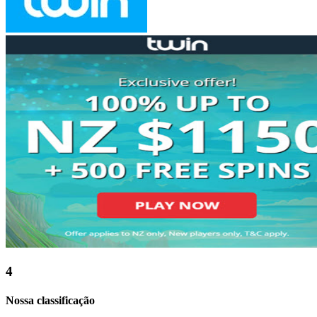
4
Nossa classificação