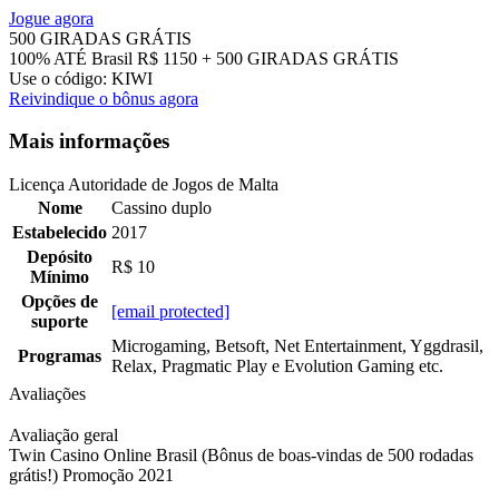
Jogue agora
500 GIRADAS GRÁTIS
100% ATÉ Brasil R$ 1150 + 500 GIRADAS GRÁTIS
Use o código: KIWI
Reivindique o bônus agora
Mais informações
Licença Autoridade de Jogos de Malta
Nome
Cassino duplo
Estabelecido
2017
Depósito
R$ 10
Mínimo
Opções de
[email protected]
suporte
Microgaming, Betsoft, Net Entertainment, Yggdrasil,
Programas
Relax, Pragmatic Play e Evolution Gaming etc.
Avaliações
Avaliação geral
Twin Casino Online Brasil (Bônus de boas-vindas de 500 rodadas
grátis!) Promoção 2021