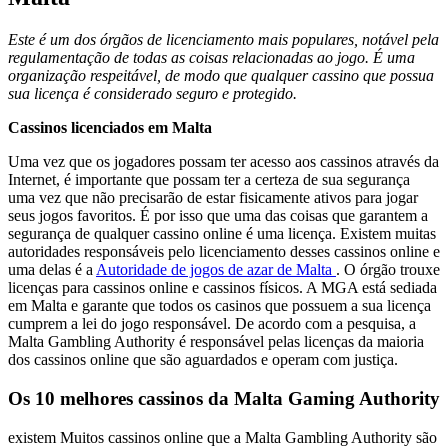
Este é um dos órgãos de licenciamento mais populares, notável pela
regulamentação de todas as coisas relacionadas ao jogo. É uma
organização respeitável, de modo que qualquer cassino que possua
sua licença é considerado seguro e protegido.
Cassinos licenciados em Malta
Uma vez que os jogadores possam ter acesso aos cassinos através da
Internet, é importante que possam ter a certeza de sua segurança
uma vez que não precisarão de estar fisicamente ativos para jogar
seus jogos favoritos. É por isso que uma das coisas que garantem a
segurança de qualquer cassino online é uma licença. Existem muitas
autoridades responsáveis ​​pelo licenciamento desses cassinos online e
uma delas é a
Autoridade de jogos de azar de Malta
. O órgão trouxe
licenças para cassinos online e cassinos físicos. A MGA está sediada
em Malta e garante que todos os casinos que possuem a sua licença
cumprem a lei do jogo responsável. De acordo com a pesquisa, a
Malta Gambling Authority é responsável pelas licenças da maioria
dos cassinos online que são aguardados e operam com justiça.
Os 10 melhores cassinos da Malta Gaming Authority
existem Muitos cassinos online que a Malta Gambling Authority são