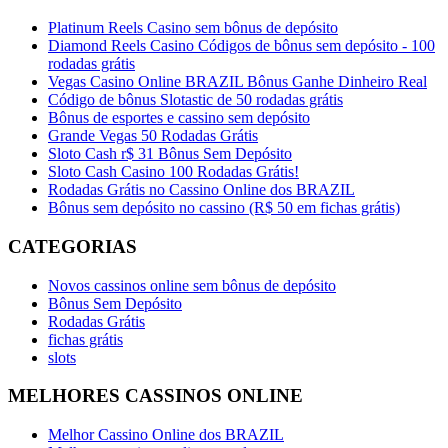
Platinum Reels Casino sem bônus de depósito
Diamond Reels Casino Códigos de bônus sem depósito - 100
rodadas grátis
Vegas Casino Online BRAZIL Bônus Ganhe Dinheiro Real
Código de bônus Slotastic de 50 rodadas grátis
Bônus de esportes e cassino sem depósito
Grande Vegas 50 Rodadas Grátis
Sloto Cash r$ 31 Bônus Sem Depósito
Sloto Cash Casino 100 Rodadas Grátis!
Rodadas Grátis no Cassino Online dos BRAZIL
Bônus sem depósito no cassino (R$ 50 em fichas grátis)
CATEGORIAS
Novos cassinos online sem bônus de depósito
Bônus Sem Depósito
Rodadas Grátis
fichas grátis
slots
MELHORES CASSINOS ONLINE
Melhor Cassino Online dos BRAZIL