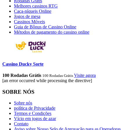
Rodadas Grátis
Melhores cassinos RTG
Caça-níqueis Online
Jogos de mesa
Cassinos Móveis
Guia de Bônus de Cassino Online
Métodos de pagamento do cassino online
Cassino Ducky Sorte
100 Rodadas Grátis
Visite agora
100 Rodadas Grátis
[an error occurred while processing the directive]
SOBRE NÓS
Sobre nós
política de Privacidade
Termos e Condições
Vício em jogos de azar
Contato
Aviso sobre Nosso Selo de Aprovação para as Operadoras