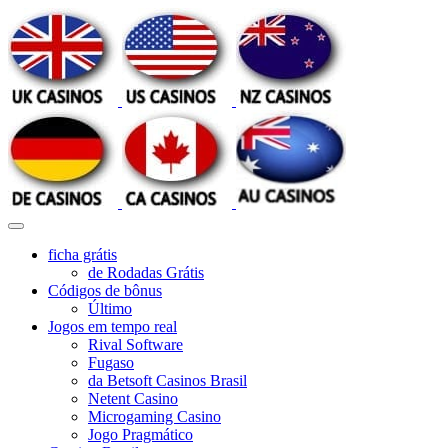
ficha grátis
de Rodadas Grátis
Códigos de bônus
Último
Jogos em tempo real
Rival Software
Fugaso
da Betsoft Casinos Brasil
Netent Casino
Microgaming Casino
Jogo Pragmático