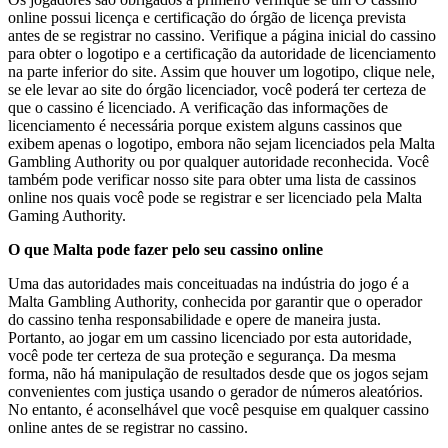
online possui licença e certificação do órgão de licença prevista
antes de se registrar no cassino. Verifique a página inicial do cassino
para obter o logotipo e a certificação da autoridade de licenciamento
na parte inferior do site. Assim que houver um logotipo, clique nele,
se ele levar ao site do órgão licenciador, você poderá ter certeza de
que o cassino é licenciado. A verificação das informações de
licenciamento é necessária porque existem alguns cassinos que
exibem apenas o logotipo, embora não sejam licenciados pela Malta
Gambling Authority ou por qualquer autoridade reconhecida. Você
também pode verificar nosso site para obter uma lista de cassinos
online nos quais você pode se registrar e ser licenciado pela Malta
Gaming Authority.
O que Malta pode fazer pelo seu cassino online
Uma das autoridades mais conceituadas na indústria do jogo é a
Malta Gambling Authority, conhecida por garantir que o operador
do cassino tenha responsabilidade e opere de maneira justa.
Portanto, ao jogar em um cassino licenciado por esta autoridade,
você pode ter certeza de sua proteção e segurança. Da mesma
forma, não há manipulação de resultados desde que os jogos sejam
convenientes com justiça usando o gerador de números aleatórios.
No entanto, é aconselhável que você pesquise em qualquer cassino
online antes de se registrar no cassino.