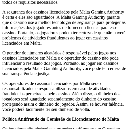
todos os requisitos necessários.
A segurança dos cassinos licenciados pela Malta Gaming Authority
é certa e eles são aguardados. A Malta Gaming Authority garante
que o cassino use a melhor tecnologia de segurança para proteger as
informações dos jogadores antes de fornecer a licença para esse
cassino. Portanto, os jogadores podem ter certeza de que não haverá
problemas de atividades fraudulentas ao jogar em cassinos
licenciados em Malta.
O gerador de números aleatórios é responsável pelos jogos nos
cassinos licenciados em Malta e o operador do cassino não pode
influenciar o resultado dos jogos. Portanto, ao jogar em cassinos
licenciados pela Malta Gambling Authority, você pode ter certeza de
sua transparência e justiça.
Os operadores de cassinos licenciados por Malta serão
responsabilizados e responsabilizados em caso de atividades
fraudulentas perpetradas pelo cassino. Além disso, o dinheiro dos
jogadores será guardado separadamente do dinheiro do cassino,
protegendo assim o dinheiro do jogador. Assim, se houver falência,
você poderá facilmente ter seu dinheiro de volta.
Política Antifraude da Comissão de Licenciamento de Malta
Os jogadores são obrigados a primeiro verifique se um O cassino