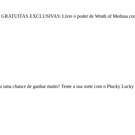
DAS GRATUITAS EXCLUSIVAS: Livre o poder de Wrath of Medusa c
ndo uma chance de ganhar muito? Tente a sua sorte com o Plucky Luck