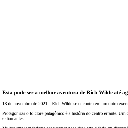
Esta pode ser a melhor aventura de Rich Wilde até a
18 de novembro de 2021 – Rich Wilde se encontra em um outro exerc
Protagonizar o folclore patagônico é a história do centro errante. 
e diamantes.