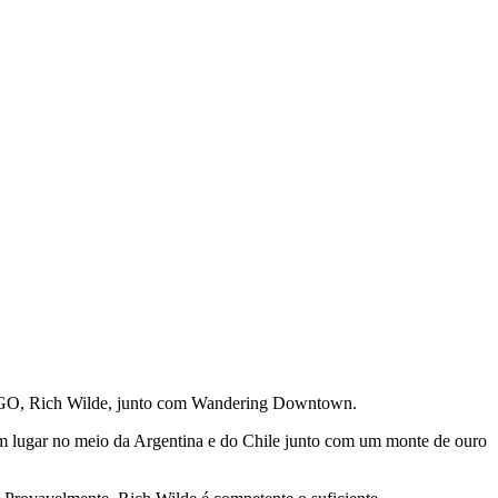
’n GO, Rich Wilde, junto com Wandering Downtown.
gum lugar no meio da Argentina e do Chile junto com um monte de ouro