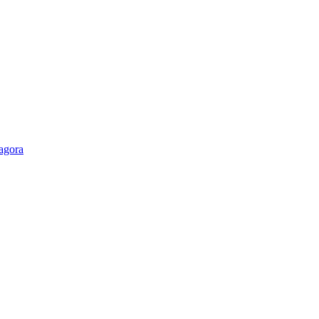
 agora