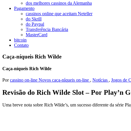
dos melhores cassinos da Alemanha
Pagamento
cassinos online que aceitam Neteller
do Skrill
do Paypal
Transferência Bancária
MasterCard
bitcoin
Contato
Caça-níqueis Rich Wilde
Caça-níqueis Rich Wilde
Por
cassino on-line
Novos caça-níqueis on-line
,
Notícias
,
Jogos de 
Revisão do Rich Wilde Slot – Por Play’n 
Uma breve nota sobre Rich Wilde’s, um sucesso diferente da série P