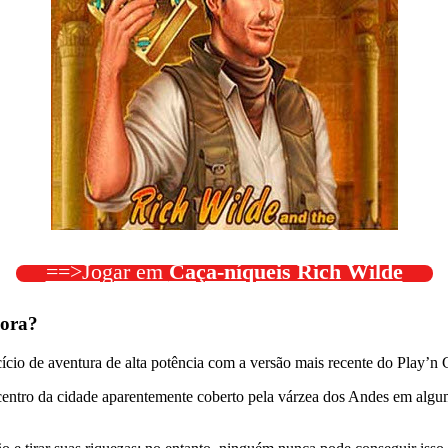
==>Jogar em
Caça-níqueis Rich Wilde
gora?
ício de aventura de alta potência com a versão mais recente do Play
Um centro da cidade aparentemente coberto pela várzea dos Andes em al