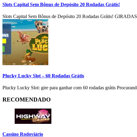
Slots Capital Sem Bônus de Depósito 20 Rodadas Grátis!
Slots Capital Sem Bônus de Depósito 20 Rodadas Grátis! GIRA
Plucky Lucky Slot – 60 Rodadas Grátis
Plucky Lucky Slot: gire para ganhar com 60 rodadas grátis Procura
RECOMENDADO
Cassino Rodoviário