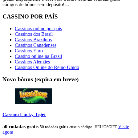
códigos de bônus sem depósito!…
CASSINO POR PAÍS
Cassinos online por país
Cassinos dos Brasil
Cassinos Brazilnos
Cassinos Canadenses
Cassinos Euro
Cassino online na Brasil
Cassinos Alemães
Cassinos Online do Reino Unido
Novo bônus (expira em breve)
Cassino Lucky Tiger
50 rodadas grátis
Visite
50 rodadas grátis >use o código: HELIOSGIFT
agora