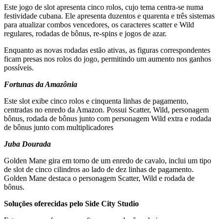
Este jogo de slot apresenta cinco rolos, cujo tema centra-se numa
festividade cubana. Ele apresenta duzentos e quarenta e três sistemas
para atualizar combos vencedores, os caracteres scatter e Wild
regulares, rodadas de bônus, re-spins e jogos de azar.
Enquanto as novas rodadas estão ativas, as figuras correspondentes
ficam presas nos rolos do jogo, permitindo um aumento nos ganhos
possíveis.
Fortunas da Amazônia
Este slot exibe cinco rolos e cinquenta linhas de pagamento,
centradas no enredo da Amazon. Possui Scatter, Wild, personagem
bônus, rodada de bônus junto com personagem Wild extra e rodada
de bônus junto com multiplicadores
Juba Dourada
Golden Mane gira em torno de um enredo de cavalo, inclui um tipo
de slot de cinco cilindros ao lado de dez linhas de pagamento.
Golden Mane destaca o personagem Scatter, Wild e rodada de
bônus.
Soluções oferecidas pelo Side City Studio