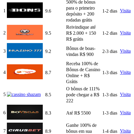
500% de bónus
para o primeiro
1
Visita
9.6
1-2 dias
depósito + 200
rodadas grátis
Reivindique até
2
Visita
R$ 2.000 + 150
9.5
1-2 dias
R$ grátis
Bônus de boas-
3
Visita
9.2
2-3 dias
vindas R$ 900
Receba 100% de
Bônus de Cassino
4
Visita
8.7
1-3 dias
Online + R$
Grátis
O bônus de 111%
5
Visita
pode chegar a R$
8.5
1-3 dias
222
6
Visita
8.3
Até R$ 5500
1-3 dias
Ganhe 100% de
7
Visita
bônus em sua
8.9
1-4 dias