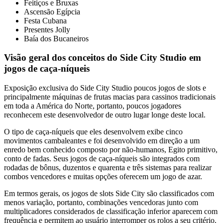
Feitiços e Bruxas
Ascensão Egípcia
Festa Cubana
Presentes Jolly
Baía dos Bucaneiros
Visão geral dos conceitos do Side City Studio em
jogos de caça-níqueis
Exposição exclusiva do Side City Studio poucos jogos de slots e
principalmente máquinas de frutas macias para cassinos tradicionais
em toda a América do Norte, portanto, poucos jogadores
reconhecem este desenvolvedor de outro lugar longe deste local.
O tipo de caça-níqueis que eles desenvolvem exibe cinco
movimentos cambaleantes e foi desenvolvido em direção a um
enredo bem conhecido composto por não-humanos, Egito primitivo,
conto de fadas. Seus jogos de caça-níqueis são integrados com
rodadas de bônus, duzentos e quarenta e três sistemas para realizar
combos vencedores e muitas opções oferecem um jogo de azar.
Em termos gerais, os jogos de slots Side City são classificados com
menos variação, portanto, combinações vencedoras junto com
multiplicadores considerados de classificação inferior aparecem com
frequência e permitem ao usuário interromper os rolos a seu critério.