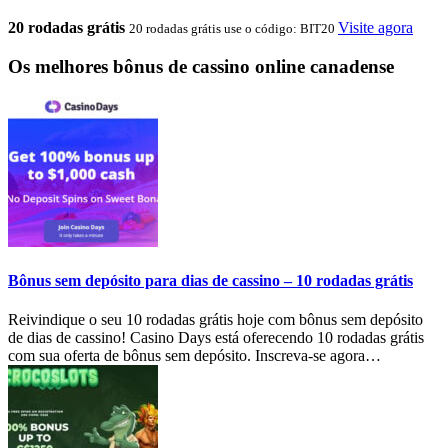
20 rodadas grátis
Visite agora
20 rodadas grátis use o código: BIT20
Os melhores bônus de cassino online canadense
Bônus sem depósito para dias de cassino – 10 rodadas grátis
Reivindique o seu 10 rodadas grátis hoje com bônus sem depósito
de dias de cassino! Casino Days está oferecendo 10 rodadas grátis
com sua oferta de bônus sem depósito. Inscreva-se agora…