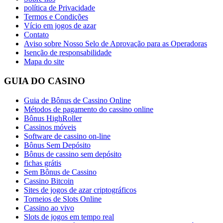
política de Privacidade
Termos e Condições
Vício em jogos de azar
Contato
Aviso sobre Nosso Selo de Aprovação para as Operadoras
Isenção de responsabilidade
Mapa do site
GUIA DO CASINO
Guia de Bônus de Cassino Online
Métodos de pagamento do cassino online
Bônus HighRoller
Cassinos móveis
Software de cassino on-line
Bônus Sem Depósito
Bônus de cassino sem depósito
fichas grátis
Sem Bônus de Cassino
Cassino Bitcoin
Sites de jogos de azar criptográficos
Torneios de Slots Online
Cassino ao vivo
Slots de jogos em tempo real