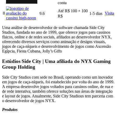
conta
Até R$ 100 + 100
8
Visita
9.6
1-5 dias
R$
Uma análise de desenvolvedor de software chamada Side City
Studios, fundada no ano de 1999, que oferece jogos para cassinos
físicos, online e de redes sociais, afiliados ao desenvolvedor NYX,
oferecendo diversos serviços como animação e designs visuais,
jogos de caça-níqueis e desenvolvimento de jogos como Ascensão
Egípcia, Fiesta Cubana, Jolly’s Gifts
Estúdios Side City | Uma afiliada do NYX Gaming
Group Holding
Side City Studios com sede no Brasil, operando como um inovador
em jogos de caça-níqueis, foi estabelecido por volta do ano de 1999.
A empresa desenvolve jogos voltados para cassinos online, de rua e
de rede interativa, também oferece soluções nas áreas de integração
e layout de jogos. Atualmente, Side City Studious tem parceria com
o desenvolvedor de jogos NYX.
Produtos