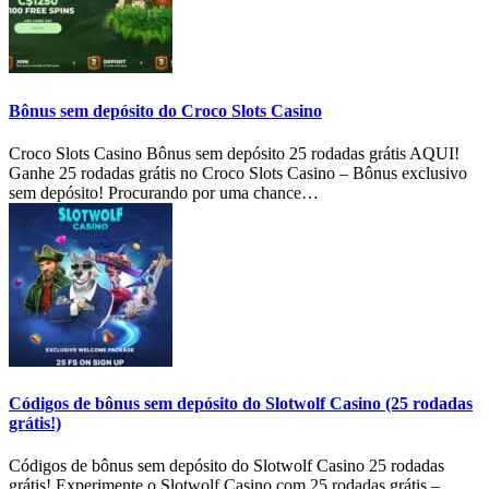
Bônus sem depósito do Croco Slots Casino
Croco Slots Casino Bônus sem depósito 25 rodadas grátis AQUI!
Ganhe 25 rodadas grátis no Croco Slots Casino – Bônus exclusivo
sem depósito! Procurando por uma chance…
Códigos de bônus sem depósito do Slotwolf Casino (25 rodadas
grátis!)
Códigos de bônus sem depósito do Slotwolf Casino 25 rodadas
grátis! Experimente o Slotwolf Casino com 25 rodadas grátis –