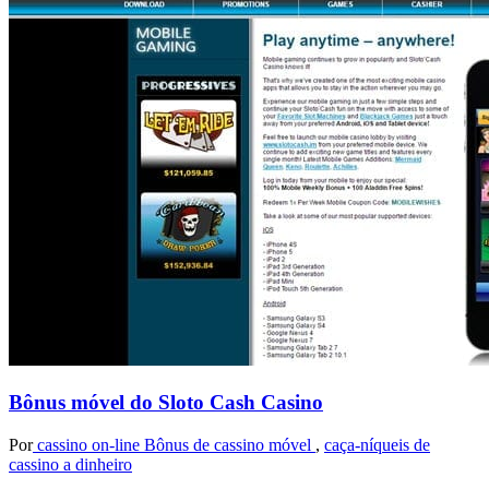
Bônus móvel do Sloto Cash Casino
Por
cassino on-line
Bônus de cassino móvel
,
caça-níqueis de
cassino a dinheiro