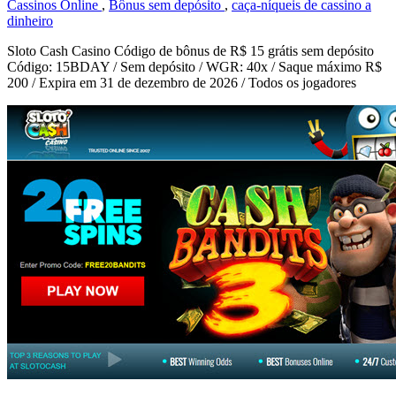
Cassinos Online
,
Bônus sem depósito
,
caça-níqueis de cassino a
dinheiro
Sloto Cash Casino Código de bônus de R$ 15 grátis sem depósito
Código: 15BDAY / Sem depósito / WGR: 40x / Saque máximo R$
200 / Expira em 31 de dezembro de 2026 / Todos os jogadores