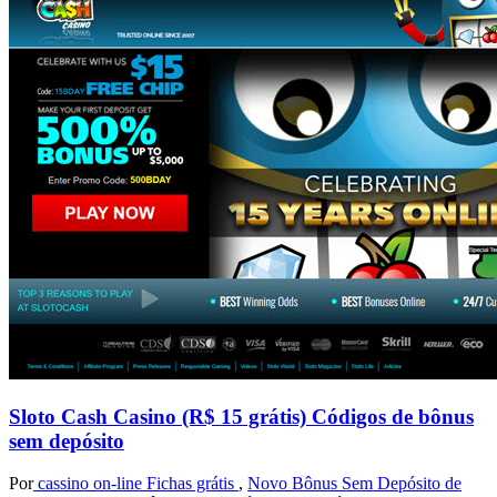
Sloto Cash Casino (R$ 15 grátis) Códigos de bônus
sem depósito
Por
cassino on-line
Fichas grátis
,
Novo Bônus Sem Depósito de