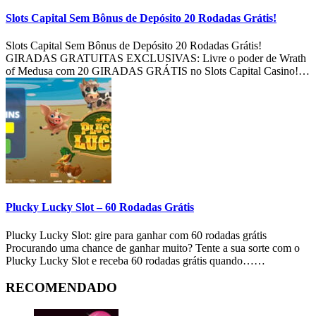
Slots Capital Sem Bônus de Depósito 20 Rodadas Grátis!
Slots Capital Sem Bônus de Depósito 20 Rodadas Grátis!
GIRADAS GRATUITAS EXCLUSIVAS: Livre o poder de Wrath
of Medusa com 20 GIRADAS GRÁTIS no Slots Capital Casino!…
Plucky Lucky Slot – 60 Rodadas Grátis
Plucky Lucky Slot: gire para ganhar com 60 rodadas grátis
Procurando uma chance de ganhar muito? Tente a sua sorte com o
Plucky Lucky Slot e receba 60 rodadas grátis quando……
RECOMENDADO