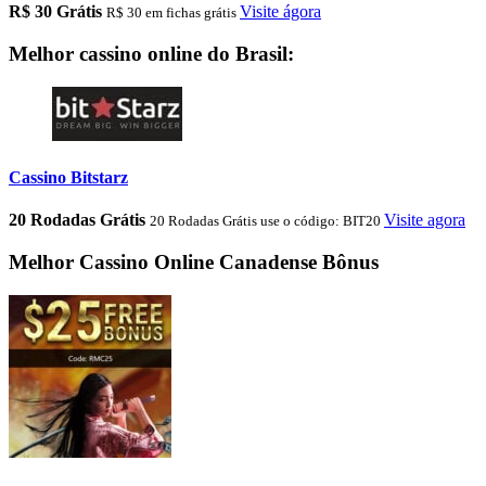
R$ 30 Grátis
Visite ágora
R$ 30 em fichas grátis
Melhor cassino online do Brasil:
Cassino Bitstarz
20 Rodadas Grátis
Visite agora
20 Rodadas Grátis use o código: BIT20
Melhor Cassino Online Canadense Bônus