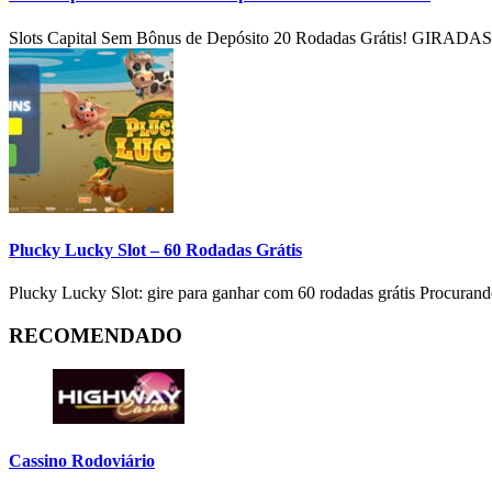
Slots Capital Sem Bônus de Depósito 20 Rodadas Grátis! GIRA
Plucky Lucky Slot – 60 Rodadas Grátis
Plucky Lucky Slot: gire para ganhar com 60 rodadas grátis Procura
RECOMENDADO
Cassino Rodoviário