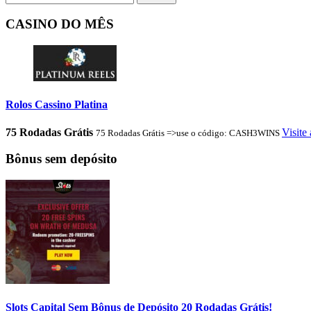
CASINO DO MÊS
Rolos Cassino Platina
75 Rodadas Grátis
Visite
75 Rodadas Grátis =>use o código: CASH3WINS
Bônus sem depósito
Slots Capital Sem Bônus de Depósito 20 Rodadas Grátis!