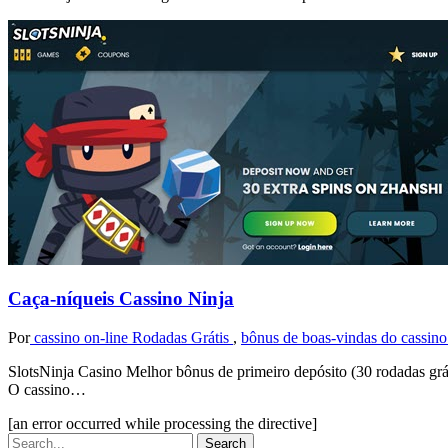
Caça-níqueis Cassino Ninja
Por
cassino on-line
Rodadas Grátis
,
bônus de boas-vindas do cassino
SlotsNinja Casino Melhor bônus de primeiro depósito (30 rodadas grát
O cassino…
[an error occurred while processing the directive]