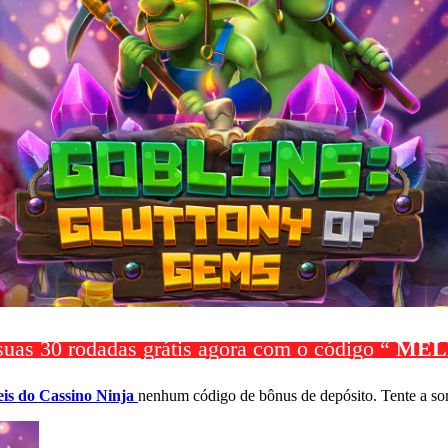
uas 30 rodadas grátis agora com o código “
MEL
is do Cassino Ninja
nenhum código de bônus de depósito. Tente a sort