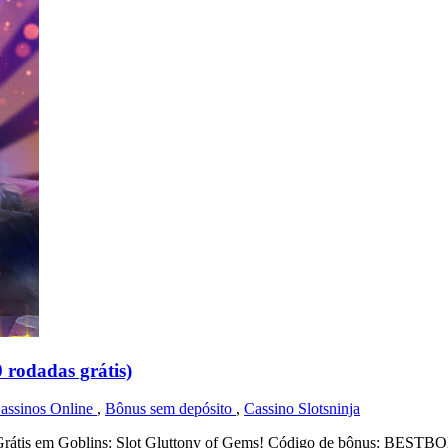
 rodadas grátis)
assinos Online
,
Bônus sem depósito
,
Cassino Slotsninja
Grátis em Goblins: Slot Gluttony of Gems! Código de bônus: BESTBO