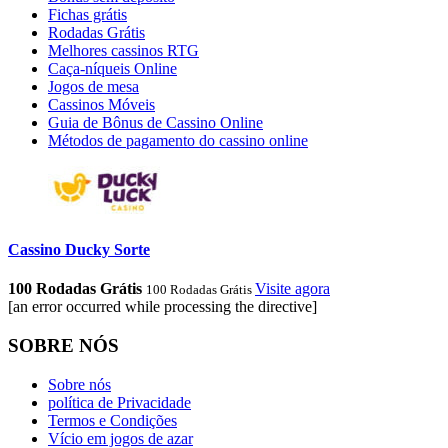
Fichas grátis
Rodadas Grátis
Melhores cassinos RTG
Caça-níqueis Online
Jogos de mesa
Cassinos Móveis
Guia de Bônus de Cassino Online
Métodos de pagamento do cassino online
Cassino Ducky Sorte
100 Rodadas Grátis
Visite agora
100 Rodadas Grátis
[an error occurred while processing the directive]
SOBRE NÓS
Sobre nós
política de Privacidade
Termos e Condições
Vício em jogos de azar