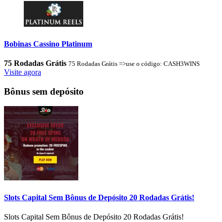
Bobinas Cassino Platinum
75 Rodadas Grátis
75 Rodadas Grátis =>use o código: CASH3WINS
Visite agora
Bônus sem depósito
Slots Capital Sem Bônus de Depósito 20 Rodadas Grátis!
Slots Capital Sem Bônus de Depósito 20 Rodadas Grátis!