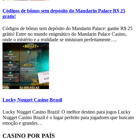
Códigos de bônus sem depósito do Mandarin Palace R$ 25
grátis!
Códigos de bônus sem depósito do Mandarin Palace: ganhe R$ 25
grátis! Entre no mundo enigmático do Mandarin Palace Casino,
onde o mistério e a realidade se misturam perfeitamente….
Lucky Nugget Casino Brasil
Lucky Nugget Casino Brazil: O melhor destino para jogos Lucky
Nugget Casino Brazil é o lugar perfeito para jogadores que buscam
emoção e grandes…
CASINO POR PAÍS