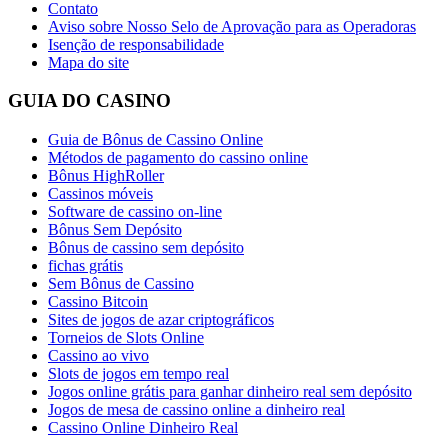
Contato
Aviso sobre Nosso Selo de Aprovação para as Operadoras
Isenção de responsabilidade
Mapa do site
GUIA DO CASINO
Guia de Bônus de Cassino Online
Métodos de pagamento do cassino online
Bônus HighRoller
Cassinos móveis
Software de cassino on-line
Bônus Sem Depósito
Bônus de cassino sem depósito
fichas grátis
Sem Bônus de Cassino
Cassino Bitcoin
Sites de jogos de azar criptográficos
Torneios de Slots Online
Cassino ao vivo
Slots de jogos em tempo real
Jogos online grátis para ganhar dinheiro real sem depósito
Jogos de mesa de cassino online a dinheiro real
Cassino Online Dinheiro Real