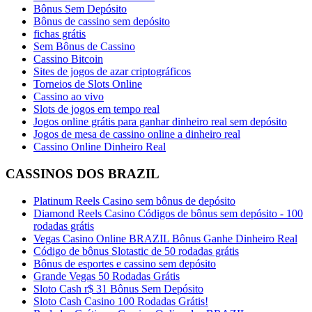
Bônus Sem Depósito
Bônus de cassino sem depósito
fichas grátis
Sem Bônus de Cassino
Cassino Bitcoin
Sites de jogos de azar criptográficos
Torneios de Slots Online
Cassino ao vivo
Slots de jogos em tempo real
Jogos online grátis para ganhar dinheiro real sem depósito
Jogos de mesa de cassino online a dinheiro real
Cassino Online Dinheiro Real
CASSINOS DOS BRAZIL
Platinum Reels Casino sem bônus de depósito
Diamond Reels Casino Códigos de bônus sem depósito - 100
rodadas grátis
Vegas Casino Online BRAZIL Bônus Ganhe Dinheiro Real
Código de bônus Slotastic de 50 rodadas grátis
Bônus de esportes e cassino sem depósito
Grande Vegas 50 Rodadas Grátis
Sloto Cash r$ 31 Bônus Sem Depósito
Sloto Cash Casino 100 Rodadas Grátis!