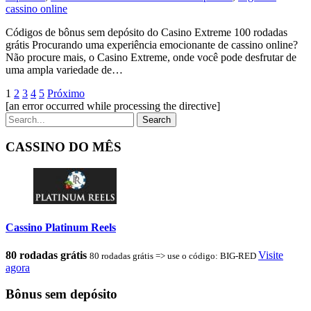
cassino online
Códigos de bônus sem depósito do Casino Extreme 100 rodadas
grátis Procurando uma experiência emocionante de cassino online?
Não procure mais, o Casino Extreme, onde você pode desfrutar de
uma ampla variedade de…
1
2
3
4
5
Próximo
[an error occurred while processing the directive]
CASSINO DO MÊS
Cassino Platinum Reels
80 rodadas grátis
Visite
80 rodadas grátis => use o código: BIG-RED
agora
Bônus sem depósito