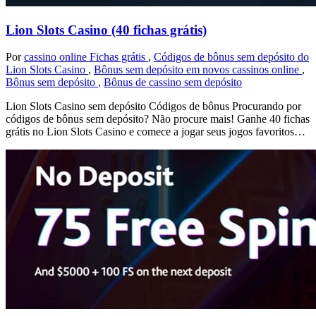
Lion Slots Casino (40 fichas grátis)
Por
cassino online
Fichas grátis
,
Códigos de bônus sem depósito do
Lion Slots Casino
,
Bônus sem depósito em novos cassinos online
,
Bônus sem depósito
,
Bônus de cassino sem depósito
Lion Slots Casino sem depósito Códigos de bônus Procurando por
códigos de bônus sem depósito? Não procure mais! Ganhe 40 fichas
grátis no Lion Slots Casino e comece a jogar seus jogos favoritos…