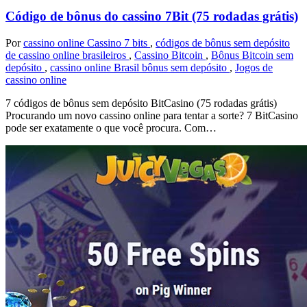
Código de bônus do cassino 7Bit (75 rodadas grátis)
Por
cassino online
Cassino 7 bits
,
códigos de bônus sem depósito
de cassino online brasileiros
,
Cassino Bitcoin
,
Bônus Bitcoin sem
depósito
,
cassino online Brasil bônus sem depósito
,
Jogos de
cassino online
7 códigos de bônus sem depósito BitCasino (75 rodadas grátis)
Procurando um novo cassino online para tentar a sorte? 7 BitCasino
pode ser exatamente o que você procura. Com…