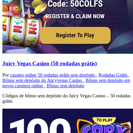
Juicy Vegas Casino (50 rodadas grátis)
Por
cassino online
50 rodadas grátis sem depósito
,
Rodadas Grátis
,
Bônus sem depósito do Juicyvegas Casino
,
Bônus sem depósito em
novos cassinos online
,
Bônus sem depósito
Códigos de bônus sem depósito do Juicy Vegas Casino – 50 rodadas
grátis