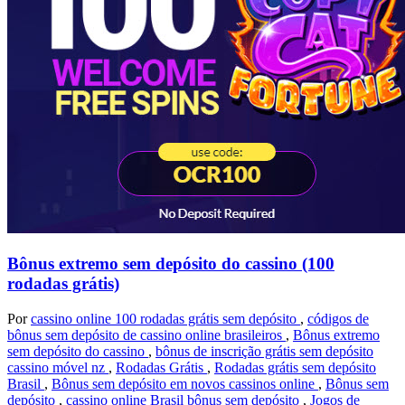
Bônus extremo sem depósito do cassino (100
rodadas grátis)
Por
cassino online
100 rodadas grátis sem depósito
,
códigos de
bônus sem depósito de cassino online brasileiros
,
Bônus extremo
sem depósito do cassino
,
bônus de inscrição grátis sem depósito
cassino móvel nz
,
Rodadas Grátis
,
Rodadas grátis sem depósito
Brasil
,
Bônus sem depósito em novos cassinos online
,
Bônus sem
depósito
,
cassino online Brasil bônus sem depósito
,
Jogos de