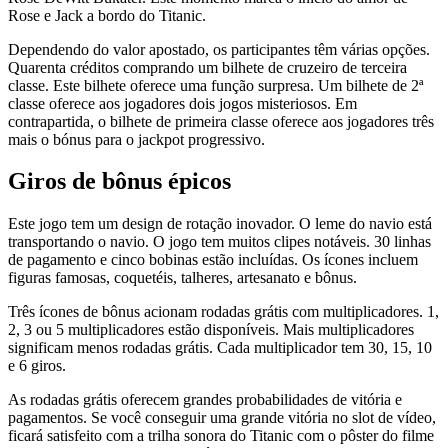
Rose e Jack a bordo do Titanic.
Dependendo do valor apostado, os participantes têm várias opções.
Quarenta créditos comprando um bilhete de cruzeiro de terceira
classe. Este bilhete oferece uma função surpresa. Um bilhete de 2ª
classe oferece aos jogadores dois jogos misteriosos. Em
contrapartida, o bilhete de primeira classe oferece aos jogadores três
mais o bónus para o jackpot progressivo.
Giros de bônus épicos
Este jogo tem um design de rotação inovador. O leme do navio está
transportando o navio. O jogo tem muitos clipes notáveis. 30 linhas
de pagamento e cinco bobinas estão incluídas. Os ícones incluem
figuras famosas, coquetéis, talheres, artesanato e bônus.
Três ícones de bônus acionam rodadas grátis com multiplicadores. 1,
2, 3 ou 5 multiplicadores estão disponíveis. Mais multiplicadores
significam menos rodadas grátis. Cada multiplicador tem 30, 15, 10
e 6 giros.
As rodadas grátis oferecem grandes probabilidades de vitória e
pagamentos. Se você conseguir uma grande vitória no slot de vídeo,
ficará satisfeito com a trilha sonora do Titanic com o pôster do filme