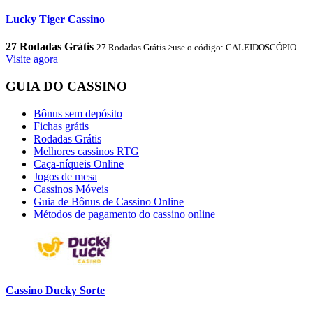
Lucky Tiger Cassino
27 Rodadas Grátis
27 Rodadas Grátis >use o código: CALEIDOSCÓPIO
Visite agora
GUIA DO CASSINO
Bônus sem depósito
Fichas grátis
Rodadas Grátis
Melhores cassinos RTG
Caça-níqueis Online
Jogos de mesa
Cassinos Móveis
Guia de Bônus de Cassino Online
Métodos de pagamento do cassino online
Cassino Ducky Sorte