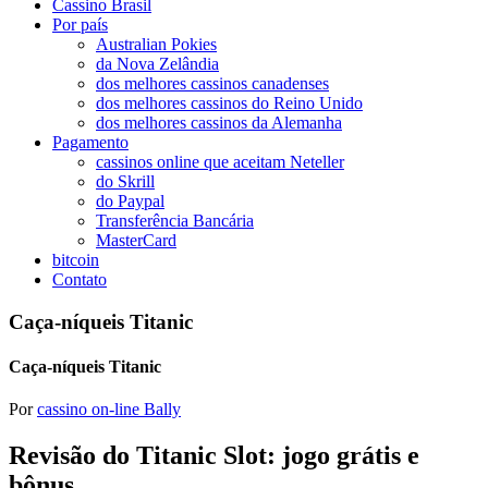
Cassino Brasil
Por país
Australian Pokies
da Nova Zelândia
dos melhores cassinos canadenses
dos melhores cassinos do Reino Unido
dos melhores cassinos da Alemanha
Pagamento
cassinos online que aceitam Neteller
do Skrill
do Paypal
Transferência Bancária
MasterCard
bitcoin
Contato
Caça-níqueis Titanic
Caça-níqueis Titanic
Por
cassino on-line
Bally
Revisão do Titanic Slot: jogo grátis e
bônus