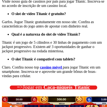
Visite nosso guia de cassinos por país para jogar Titanic. Inscreva-se
no acordo de inscrição de um cassino local.
O slot de vídeo Titanic é gratuito?
Garfos. Jogue Titanic gratuitamente em nosso site. Confira as
características do jogo antes de apostar com dinheiro real.
Qual é a natureza do slot de vídeo Titanic?
Titanic é um jogo de 5 cilindros e 30 linhas de pagamento com um
jackpot progressivo. Existem até 3 oportunidades de ganhar o
jackpot progressivo na rodada misteriosa.
O slot Titanic é compatível com tablets?
Claro. Confira nosso top
cassino móvel
para jogar Titanic em um
smartphone. Inscreva-se e aproveite um grande bônus de boas-
vindas para celular.
=>Jogar em
Caça-níqueis Titanic