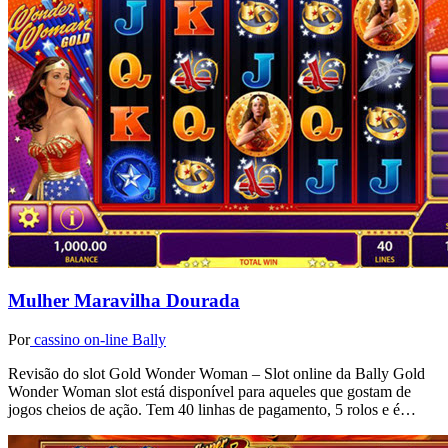
Mulher Maravilha Dourada
Por
cassino on-line
Bally
Revisão do slot Gold Wonder Woman – Slot online da Bally Gold
Wonder Woman slot está disponível para aqueles que gostam de
jogos cheios de ação. Tem 40 linhas de pagamento, 5 rolos e é…