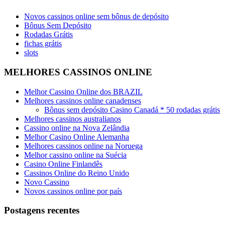
Novos cassinos online sem bônus de depósito
Bônus Sem Depósito
Rodadas Grátis
fichas grátis
slots
MELHORES CASSINOS ONLINE
Melhor Cassino Online dos BRAZIL
Melhores cassinos online canadenses
Bônus sem depósito Casino Canadá * 50 rodadas grátis
Melhores cassinos australianos
Cassino online na Nova Zelândia
Melhor Casino Online Alemanha
Melhores cassinos online na Noruega
Melhor cassino online na Suécia
Casino Online Finlandês
Cassinos Online do Reino Unido
Novo Cassino
Novos cassinos online por país
Postagens recentes