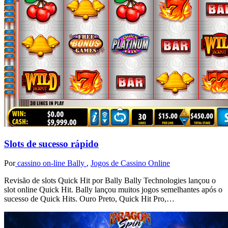
Slots de sucesso rápido
Por
cassino on-line
Bally
,
Jogos de Cassino Online
Revisão de slots Quick Hit por Bally Bally Technologies lançou o
slot online Quick Hit. Bally lançou muitos jogos semelhantes após o
sucesso de Quick Hits. Ouro Preto, Quick Hit Pro,…