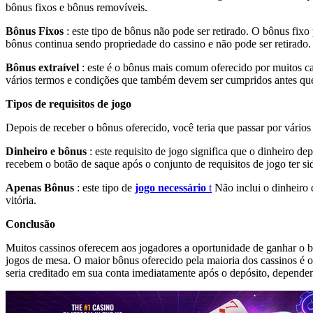
bônus fixos e bônus removíveis.
Bônus Fixos
: este tipo de bônus não pode ser retirado. O bônus fix
bônus continua sendo propriedade do cassino e não pode ser retirad
Bônus extraível
: este é o bônus mais comum oferecido por muitos ca
vários termos e condições que também devem ser cumpridos antes que 
Tipos de requisitos de jogo
Depois de receber o bônus oferecido, você teria que passar por vários 
Dinheiro e bônus
: este requisito de jogo significa que o dinheiro 
recebem o botão de saque após o conjunto de requisitos de jogo ter si
Apenas Bônus
: este tipo de
jogo necessário
t
Não inclui o dinheiro 
vitória.
Conclusão
Muitos cassinos oferecem aos jogadores a oportunidade de ganhar o b
jogos de mesa. O maior bônus oferecido pela maioria dos cassinos é 
seria creditado em sua conta imediatamente após o depósito, depende