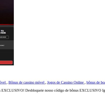
óvel
,
Bônus de cassino móvel
,
Jogos de Cassino Online
,
bônus de boa
ônus EXCLUSIVO! Desbloqueie nosso código de bônus EXCLUSIVO Ignit