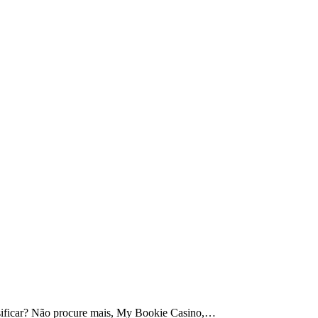
sificar? Não procure mais, My Bookie Casino,…