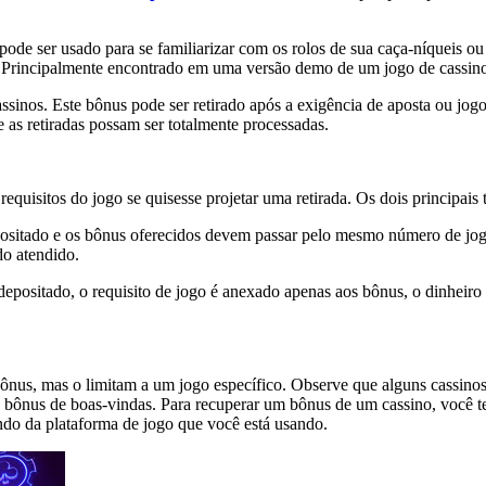
o pode ser usado para se familiarizar com os rolos de sua caça-níqueis 
o. Principalmente encontrado em uma versão demo de um jogo de cassin
ssinos. Este bônus pode ser retirado após a exigência de aposta ou jo
as retiradas possam ser totalmente processadas.
requisitos do jogo se quisesse projetar uma retirada. Os dois principais
depositado e os bônus oferecidos devem passar pelo mesmo número de jog
do atendido.
depositado, o requisito de jogo é anexado apenas aos bônus, o dinheir
ônus, mas o limitam a um jogo específico. Observe que alguns cassinos
o bônus de boas-vindas. Para recuperar um bônus de um cassino, você t
ndo da plataforma de jogo que você está usando.