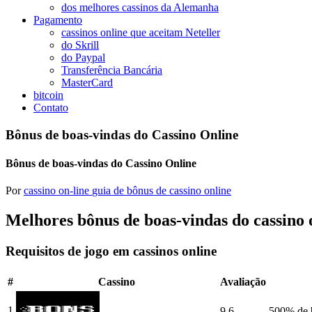
dos melhores cassinos da Alemanha
Pagamento
cassinos online que aceitam Neteller
do Skrill
do Paypal
Transferência Bancária
MasterCard
bitcoin
Contato
Bônus de boas-vindas do Cassino Online
Bônus de boas-vindas do Cassino Online
Por
cassino on-line
guia de bônus de cassino online
Melhores bônus de boas-vindas do cassino 
Requisitos de jogo em cassinos online
#
Cassino
Avaliação
1
9.6
500% de b