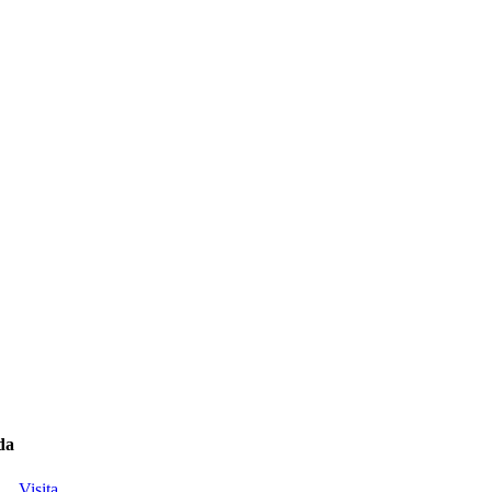
da
Visita