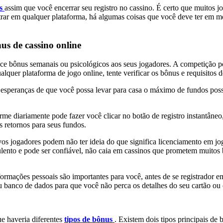
os
assim que você encerrar seu registro no cassino. É certo que muitos
trar em qualquer plataforma, há algumas coisas que você deve ter em me
us de cassino online
ece bônus semanais ou psicológicos aos seus jogadores. A competição p
lquer plataforma de jogo online, tente verificar os bônus e requisitos 
speranças de que você possa levar para casa o máximo de fundos possí
 diariamente pode fazer você clicar no botão de registro instantâneo, 
 retornos para seus fundos.
vos jogadores podem não ter ideia do que significa licenciamento em j
dulento e pode ser confiável, não caia em cassinos que prometem muito
formações pessoais são importantes para você, antes de se registrador 
u banco de dados para que você não perca os detalhes do seu cartão ou 
e haveria diferentes
tipos de bônus
. Existem dois tipos principais d