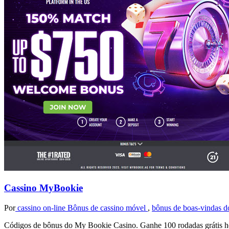
Cassino MyBookie
Por
cassino on-line
Bônus de cassino móvel
,
bônus de boas-vindas do
Códigos de bônus do My Bookie Casino. Ganhe 100 rodadas grátis h