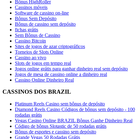
Bônus HighRoller
Cassinos móveis
Software de cassino on-line
Bônus Sem Depósito
Bônus de cassino sem depósito
fichas grátis
Sem Bônus de Cassino
Cassino Bitcoin
Sites de jogos de azar criptográficos
Torneios de Slots Online
Cassino ao vivo
Slots de jogos em tempo real
Jogos online grátis para ganhar dinheiro real sem depósito
Jogos de mesa de cassino online a dinheiro real
Cassino Online Dinheiro Real
CASSINOS DOS BRAZIL
Platinum Reels Casino sem bônus de depósito
Diamond Reels Casino Códigos de bônus sem depósito - 100
rodadas grátis
Vegas Casino Online BRAZIL Bônus Ganhe Dinheiro Real
Código de bônus Slotastic de 50 rodadas grátis
Bônus de esportes e cassino sem depósito
Grande Vegas 50 Rodadas Grátis