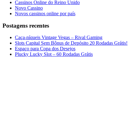
Cassinos Online do Reino Unido
Novo Cassino
Novos cassinos online por país
Postagens recentes
Caça-níqueis Vintage Vegas – Rival Gaming
Slots Capital Sem Bônus de Depósito 20 Rodadas Grátis!
Espaço para Copa dos Desejos
Plucky Lucky Slot – 60 Rodadas Grátis