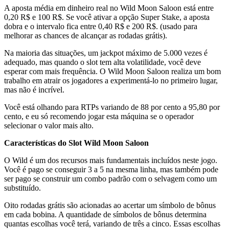
A aposta média em dinheiro real no Wild Moon Saloon está entre
0,20 R$ e 100 R$. Se você ativar a opção Super Stake, a aposta
dobra e o intervalo fica entre 0,40 R$ e 200 R$. (usado para
melhorar as chances de alcançar as rodadas grátis).
Na maioria das situações, um jackpot máximo de 5.000 vezes é
adequado, mas quando o slot tem alta volatilidade, você deve
esperar com mais frequência. O Wild Moon Saloon realiza um bom
trabalho em atrair os jogadores a experimentá-lo no primeiro lugar,
mas não é incrível.
Você está olhando para RTPs variando de 88 por cento a 95,80 por
cento, e eu só recomendo jogar esta máquina se o operador
selecionar o valor mais alto.
Características do Slot Wild Moon Saloon
O Wild é um dos recursos mais fundamentais incluídos neste jogo.
Você é pago se conseguir 3 a 5 na mesma linha, mas também pode
ser pago se construir um combo padrão com o selvagem como um
substituído.
Oito rodadas grátis são acionadas ao acertar um símbolo de bônus
em cada bobina. A quantidade de símbolos de bônus determina
quantas escolhas você terá, variando de três a cinco. Essas escolhas