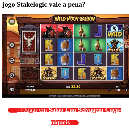
jogo Stakelogic vale a pena?
=>Jogar em
Salão Lua Selvagem Caça-
níqueis