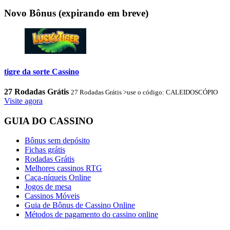
Novo Bônus (expirando em breve)
tigre da sorte Cassino
27 Rodadas Grátis
27 Rodadas Grátis >use o código: CALEIDOSCÓPIO
Visite agora
GUIA DO CASSINO
Bônus sem depósito
Fichas grátis
Rodadas Grátis
Melhores cassinos RTG
Caça-níqueis Online
Jogos de mesa
Cassinos Móveis
Guia de Bônus de Cassino Online
Métodos de pagamento do cassino online