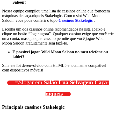
Saloon?
Nossa equipe compilou uma lista de cassinos online que fornecem
máquinas de caça-níqueis Stakelogic. Com o slot Wild Moon
Saloon, você pode conferir o topo
Cassinos Stakelogic
.
Escolha um dos cassinos online recomendados na lista abaixo e
clique no botão “Jogar agora”. Qualquer cassino exige que você crie
uma conta, mas qualquer cassino permite que você jogue Wild
Moon Saloon gratuitamente sem fazê-lo.
É possível jogar Wild Moon Saloon no meu telefone ou
tablet?
Sim, ele foi desenvolvido com HTML5 e totalmente compatível
com dispositivos móveis!
=>Jogar em
Salão Lua Selvagem Caça-
níqueis
Principais cassinos Stakelogic