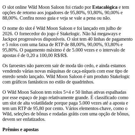
O slot online Wild Moon Saloon foi criado por
Estacalógica
e tem
opções de retorno aos jogadores de 95,80%, 93,80%, 90,00% e
88,00%. Confira nosso guia e veja se vale a pena ou não.
O nome do slot é Wild Moon Saloon e foi lançado em julho de
2026. O fornecedor do jogo é Stakelogic. Não há megaways e
Jackpot progressivos disponíveis. O slot tem 40 linhas de pagamento
e 5 rolos com uma faixa de RTP de 88,00%, 90,00%, 93,80% e
95,80%. O pagamento máximo é de 5.000 vezes e o intervalo de
apostas é de 0,20 a 100,00 R$/R$.
Os faroestes não parecem sair de moda tão cedo, e ainda estamos
vendendo várias novas máquinas de caça-níqueis com esse tipo de
enredo sendo lançado. Wild Moon Saloon é um produto Stakelogic
com gráficos fantásticos no estilo de quadrinhos.
O Wild Moon Saloon tem rolos 5×4 e 50 linhas ativas espalhadas
por esse espaço de jogo relativamente grande. É classificado como
um slot de alta volatilidade porque paga 5.000 vezes até a aposta e
tem um RTP de 95,80 por cento. Vários elementos-chave, como o
Wild, seleções de bônus e rodadas grátis com uma opção de bônus,
devem ser enfatizados.
Prêmios e apostas