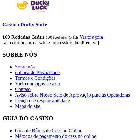
Cassino Ducky Sorte
100 Rodadas Grátis
Visite agora
100 Rodadas Grátis
[an error occurred while processing the directive]
SOBRE NÓS
Sobre nós
política de Privacidade
Termos e Condições
Vício em jogos de azar
Contato
Aviso sobre Nosso Selo de Aprovação para as Operadoras
Isenção de responsabilidade
Mapa do site
GUIA DO CASINO
Guia de Bônus de Cassino Online
Métodos de pagamento do cassino online