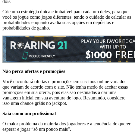
dois.
Crie uma estratégia única e imbatível para cada um deles, para que
você os jogue como jogos diferentes, tendo o cuidado de calcular as
probabilidades enquanto avalia suas opções em depósitos e
probabilidades de ganho.
Não perca ofertas e promoções
Você encontrará ofertas e promoções em cassinos online variados
que variam de acordo com o site. Não tenha medo de aceitar essas
promoções em sua oferta, pois elas são destinadas a dar uma
vantagem inicial em sua aventura de jogo. Resumindo, considere
isso uma chance grátis no jackpot.
Saia como um profissional
O maior problema da maioria dos jogadores é a tendência de querer
esperar e jogar “só um pouco mais”.