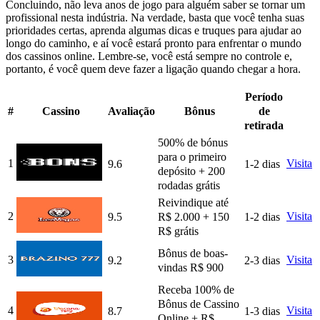
Concluindo, não leva anos de jogo para alguém saber se tornar um
profissional nesta indústria. Na verdade, basta que você tenha suas
prioridades certas, aprenda algumas dicas e truques para ajudar ao
longo do caminho, e aí você estará pronto para enfrentar o mundo
dos cassinos online. Lembre-se, você está sempre no controle e,
portanto, é você quem deve fazer a ligação quando chegar a hora.
Período
de
#
Cassino
Avaliação
Bônus
retirada
500% de bónus
para o primeiro
1
Visita
9.6
1-2 dias
depósito + 200
rodadas grátis
Reivindique até
2
Visita
R$ 2.000 + 150
9.5
1-2 dias
R$ grátis
Bônus de boas-
3
Visita
9.2
2-3 dias
vindas R$ 900
Receba 100% de
Bônus de Cassino
4
Visita
8.7
1-3 dias
Online + R$