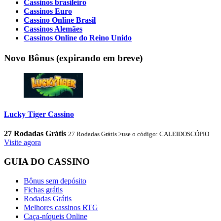
Cassinos brasileiro
Cassinos Euro
Cassino Online Brasil
Cassinos Alemães
Cassinos Online do Reino Unido
Novo Bônus (expirando em breve)
Lucky Tiger Cassino
27 Rodadas Grátis
27 Rodadas Grátis >use o código: CALEIDOSCÓPIO
Visite agora
GUIA DO CASSINO
Bônus sem depósito
Fichas grátis
Rodadas Grátis
Melhores cassinos RTG
Caça-níqueis Online