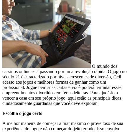
O mundo dos
cassinos online está passando por uma revolução rápida. O jogo no
século 21 é caracterizado por níveis crescentes de diversão, fácil
acesso aos jogos e melhores formas de ganhar como um
profissional. Jogue bem suas cartas e você poderá terminar esses
empreendimentos divertidos em férias leiteiras. Para ajudá-lo a
vencer a casa em seu próprio jogo, aqui estão as principais dicas
cuidadosamente guardadas que você deve explorar.
Escolha o jogo certo
A melhor maneira de começar a tirar máximo o proveitoso de sua
experiência de jogo é não começar do jeito errado. Isso envolve