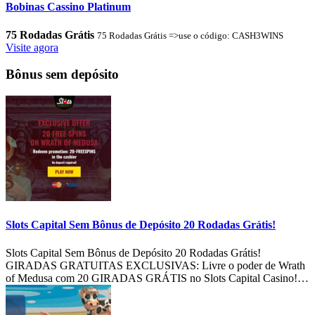
Bobinas Cassino Platinum
75 Rodadas Grátis
75 Rodadas Grátis =>use o código: CASH3WINS
Visite agora
Bônus sem depósito
Slots Capital Sem Bônus de Depósito 20 Rodadas Grátis!
Slots Capital Sem Bônus de Depósito 20 Rodadas Grátis!
GIRADAS GRATUITAS EXCLUSIVAS: Livre o poder de Wrath
of Medusa com 20 GIRADAS GRÁTIS no Slots Capital Casino!…