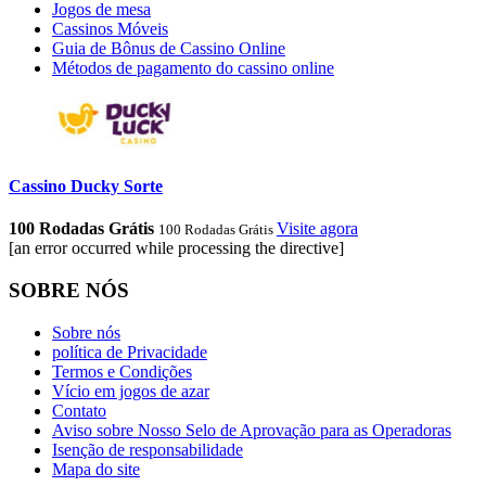
Jogos de mesa
Cassinos Móveis
Guia de Bônus de Cassino Online
Métodos de pagamento do cassino online
Cassino Ducky Sorte
100 Rodadas Grátis
Visite agora
100 Rodadas Grátis
[an error occurred while processing the directive]
SOBRE NÓS
Sobre nós
política de Privacidade
Termos e Condições
Vício em jogos de azar
Contato
Aviso sobre Nosso Selo de Aprovação para as Operadoras
Isenção de responsabilidade
Mapa do site