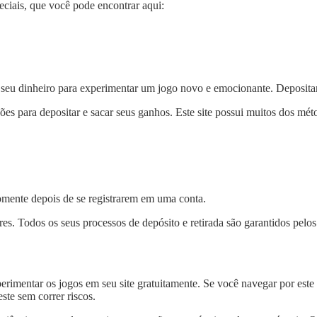
ciais, que você pode encontrar aqui:
 dinheiro para experimentar um jogo novo e emocionante. Depositar e 
es para depositar e sacar seus ganhos. Este site possui muitos dos m
somente depois de se registrarem em uma conta.
res. Todos os seus processos de depósito e retirada são garantidos pe
mentar os jogos em seu site gratuitamente. Se você navegar por este ca
teste sem correr riscos.