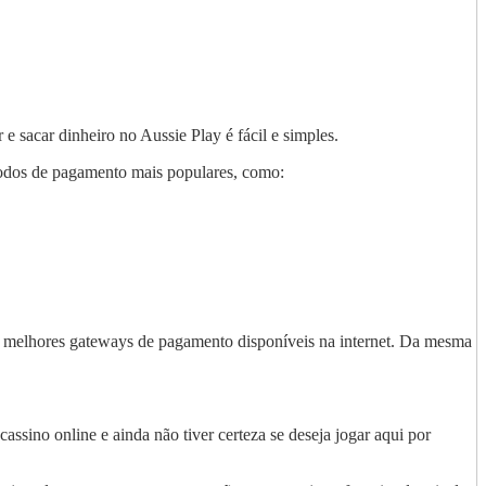
sacar dinheiro no Aussie Play é fácil e simples.
étodos de pagamento mais populares, como:
los melhores gateways de pagamento disponíveis na internet. Da mesma
ssino online e ainda não tiver certeza se deseja jogar aqui por