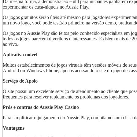
Da mesma forma, a demonstração é útil para iniciantes ganharem expe
experimentar os caça-níqueis no Aussie Play.
Os jogos gratuitos serão úteis até mesmo para jogadores experimenta
um novo jogo, você pode testá-lo primeiro na versão demo, praticando
Os jogos no Aussie Play são feitos pelo conhecido especialista em jo
todos os jogos parecem divertidos e interessantes. Existem mais de 2
ao vivo.
Aplicativo móvel
Muitos estabelecimentos de jogos virtuais têm versões móveis de seus
Android ou Windows Phone, apenas acessando o site do jogo de cassin
Serviço de Apoio
O site possui um excelente serviço de atendimento ao cliente que pos
frequentes para resolver rapidamente os problemas dos jogadores.
Prós e contras do Aussie Play Casino
Para simplificar o julgamento do Aussie Play, compilamos uma lista de
Vantagens