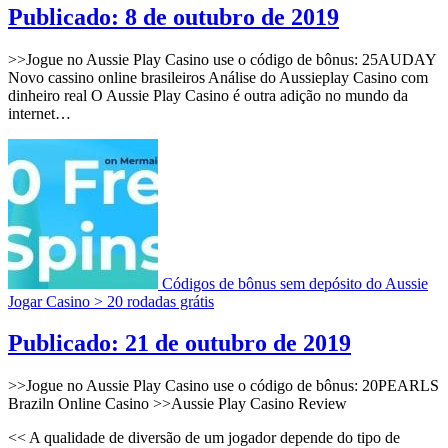
Publicado: 8 de outubro de 2019
>>Jogue no Aussie Play Casino use o código de bônus: 25AUDAY
Novo cassino online brasileiros Análise do Aussieplay Casino com
dinheiro real O Aussie Play Casino é outra adição no mundo da
internet…
Códigos de bônus sem depósito do Aussie
Jogar Casino > 20 rodadas grátis
Publicado: 21 de outubro de 2019
>>Jogue no Aussie Play Casino use o código de bônus: 20PEARLS
Braziln Online Casino >>Aussie Play Casino Review
<< A qualidade de diversão de um jogador depende do tipo de