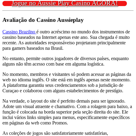
Jogue no Aussie Play Casino AGORA!
Avaliação do Cassino Aussieplay
Cassino Brazilno
é outro acréscimo no mundo dos instrumentos de
cassino baseados na Internet apenas este ano. Sua chegada é muito
recente. As autoridades responsáveis​​o projetaram principalmente
para gamers baseados na Brasil.
No entanto, permite outros jogadores de diversos países, enquanto
alguns não têm acesso com base em alguma logística.
No momento, membros e visitantes só podem acessar as páginas da
web no idioma inglês. O site está em inglês apenas neste momento.
A plataforma garantiu seus credenciamentos sob a jurisdição de
Curaçao e colaborou com alguns estabelecimentos de prestígio.
Na verdade, o layout do site é perfeito demais para ser ignorado.
Adote um visual atraente e chamativo. Com a rolagem para baixo, a
função é colocada na borda superior pela seção direita do site. Ele
inclui vários links simples para menus, especificamente específicos
em páginas da web como Promos.
As coleções de jogos são satisfatoriamente satisfatórias,