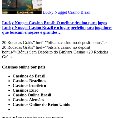
Lucky Nugget Casino Brasil
Lucky Nugget Cassino Brasil: O melhor destino para jogos
Lucky Nugget Casino Brazil é o lugar perfeito para jogadores
que buscam emoções e grandes…
20 Rodadas Grátis” href=”/bitstarz-casino-no-deposit-bonus/”>
20 Rodadas Grátis” href=”/bitstarz-casino-no-deposit-
bonus/”>Bônus Sem Depósito do BitStarz Casino >20 Rodadas
Grátis
Cassinos online por país
Cassinos do Brasil
Cassinos Brazilnos
Cassinos brasileiro
Cassinos Euro
Cassino Online Brasil
Cassinos Alemães
Cassinos Online do Reino Unido