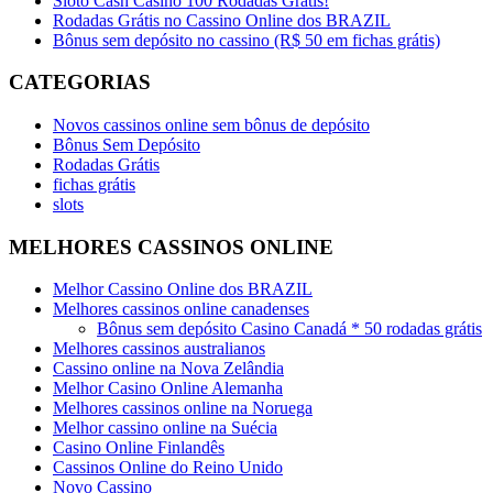
Sloto Cash Casino 100 Rodadas Grátis!
Rodadas Grátis no Cassino Online dos BRAZIL
Bônus sem depósito no cassino (R$ 50 em fichas grátis)
CATEGORIAS
Novos cassinos online sem bônus de depósito
Bônus Sem Depósito
Rodadas Grátis
fichas grátis
slots
MELHORES CASSINOS ONLINE
Melhor Cassino Online dos BRAZIL
Melhores cassinos online canadenses
Bônus sem depósito Casino Canadá * 50 rodadas grátis
Melhores cassinos australianos
Cassino online na Nova Zelândia
Melhor Casino Online Alemanha
Melhores cassinos online na Noruega
Melhor cassino online na Suécia
Casino Online Finlandês
Cassinos Online do Reino Unido
Novo Cassino