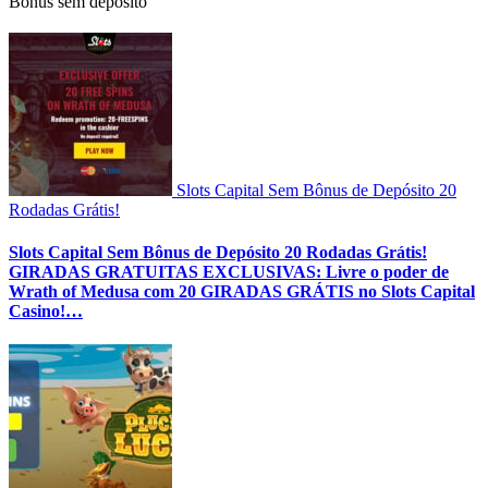
Bônus sem depósito
Slots Capital Sem Bônus de Depósito 20
Rodadas Grátis!
Slots Capital Sem Bônus de Depósito 20 Rodadas Grátis!
GIRADAS GRATUITAS EXCLUSIVAS: Livre o poder de
Wrath of Medusa com 20 GIRADAS GRÁTIS no Slots Capital
Casino!…