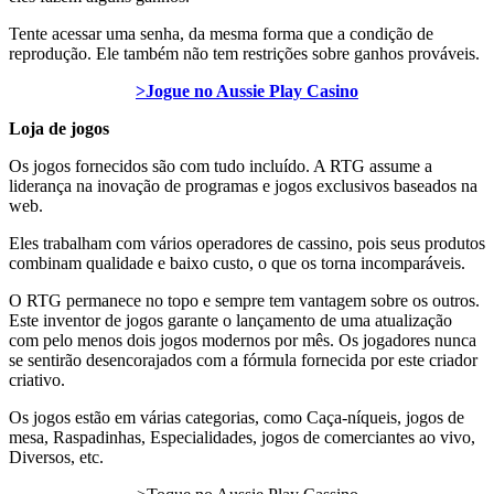
Tente acessar uma senha, da mesma forma que a condição de
reprodução. Ele também não tem restrições sobre ganhos prováveis.
>Jogue no Aussie Play Casino
Loja de jogos
Os jogos fornecidos são com tudo incluído. A RTG assume a
liderança na inovação de programas e jogos exclusivos baseados na
web.
Eles trabalham com vários operadores de cassino, pois seus produtos
combinam qualidade e baixo custo, o que os torna incomparáveis.
O RTG permanece no topo e sempre tem vantagem sobre os outros.
Este inventor de jogos garante o lançamento de uma atualização
com pelo menos dois jogos modernos por mês. Os jogadores nunca
se sentirão desencorajados com a fórmula fornecida por este criador
criativo.
Os jogos estão em várias categorias, como Caça-níqueis, jogos de
mesa, Raspadinhas, Especialidades, jogos de comerciantes ao vivo,
Diversos, etc.