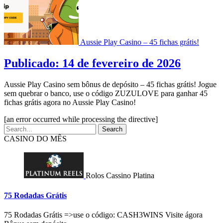
Aussie Play Casino – 45 fichas grátis!
Publicado: 14 de fevereiro de 2026
Aussie Play Casino sem bônus de depósito – 45 fichas grátis! Jogue
sem quebrar o banco, use o código ZUZULOVE para ganhar 45
fichas grátis agora no Aussie Play Casino!
[an error occurred while processing the directive]
CASINO DO MÊS
Rolos Cassino Platina
75 Rodadas Grátis
75 Rodadas Grátis =>use o código: CASH3WINS
Visite ágora