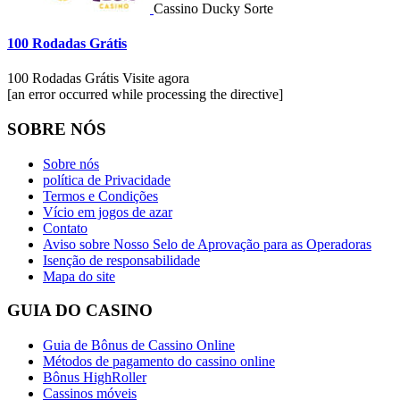
Cassino Ducky Sorte
100 Rodadas Grátis
100 Rodadas Grátis
Visite agora
[an error occurred while processing the directive]
SOBRE NÓS
Sobre nós
política de Privacidade
Termos e Condições
Vício em jogos de azar
Contato
Aviso sobre Nosso Selo de Aprovação para as Operadoras
Isenção de responsabilidade
Mapa do site
GUIA DO CASINO
Guia de Bônus de Cassino Online
Métodos de pagamento do cassino online
Bônus HighRoller
Cassinos móveis