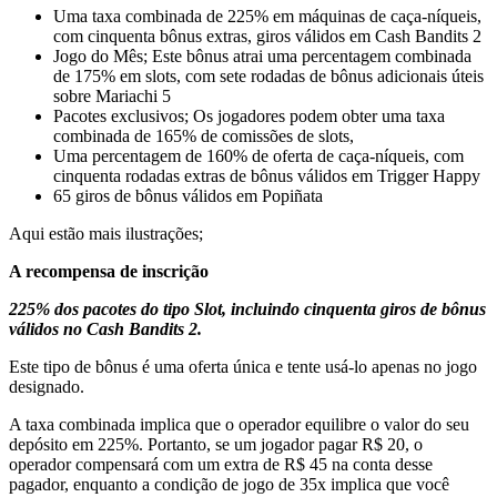
Uma taxa combinada de 225% em máquinas de caça-níqueis,
com cinquenta bônus extras, giros válidos em Cash Bandits 2
Jogo do Mês; Este bônus atrai uma percentagem combinada
de 175% em slots, com sete rodadas de bônus adicionais úteis
sobre Mariachi 5
Pacotes exclusivos; Os jogadores podem obter uma taxa
combinada de 165% de comissões de slots,
Uma percentagem de 160% de oferta de caça-níqueis, com
cinquenta rodadas extras de bônus válidos em Trigger Happy
65 giros de bônus válidos em Popiñata
Aqui estão mais ilustrações;
A recompensa de inscrição
225% dos pacotes do tipo Slot, incluindo cinquenta giros de bônus
válidos no Cash Bandits 2.
Este tipo de bônus é uma oferta única e tente usá-lo apenas no jogo
designado.
A taxa combinada implica que o operador equilibre o valor do seu
depósito em 225%. Portanto, se um jogador pagar R$ 20, o
operador compensará com um extra de R$ 45 na conta desse
pagador, enquanto a condição de jogo de 35x implica que você