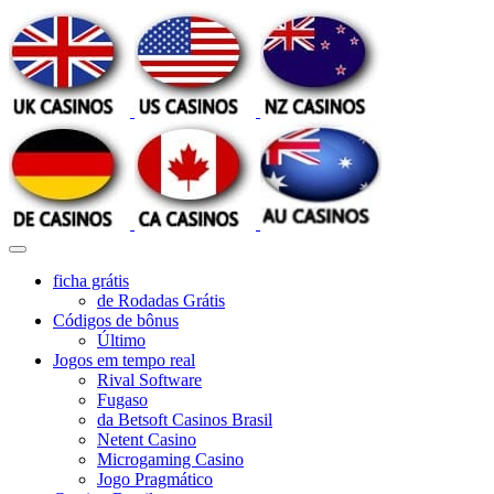
ficha grátis
de Rodadas Grátis
Códigos de bônus
Último
Jogos em tempo real
Rival Software
Fugaso
da Betsoft Casinos Brasil
Netent Casino
Microgaming Casino
Jogo Pragmático